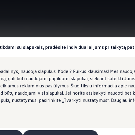
okiai užduočiai
VW Connect jūsų ID.7 (Tourer)
tikdami su slapukais, pradėsite individualiai jums pritaikytą pati
dalinys, naudoja slapukus. Kodėl? Puikus klausimas! Mes naudojam
imą, gali būti naudojami papildomi slapukai, siekiant suteikti Jum
rie savo ID.7 (Tourer)
teikiamus reklaminius pasiūlymus. Šiuo tikslu informacija apie na
ad būtų naudojami visi slapukai. Jei norite atsisakyti naudoti bet k
s slapukų nustatymus, pasirinkite „Tvarkyti nustatymus“. Daugiau in
eitimo