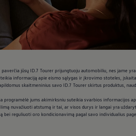
ugedus
verčia jūsų ID.7 Tourer prijungtuoju automobiliu, nes jame yra 
inės įrangos atnaujinimai
uteikia informaciją apie eismo sąlygas ir įkrovimo stoteles, įskai
graminės įrangos atnaujinimai
nti papildomus skaitmeninius savo ID.7 Tourer skirtus produktus, na
ta programėlė jums akimirksniu suteikia svarbios informacijos apie
alimą nuvažiuoti atstumą ir tai, ar visos durys ir langai yra uždary
są bei reguliuoti oro kondicionavimą pagal savo individualius pag