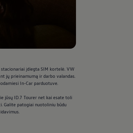
stacionariai įdiegta SIM kortelė. VW
tant jų prieinamumą ir darbo valandas.
udodamiesi In-Car parduotuve.
 jūsų ID.7 Tourer net kai esate toli
ti. Galite patogiai nuotoliniu būdu
eidavimus.