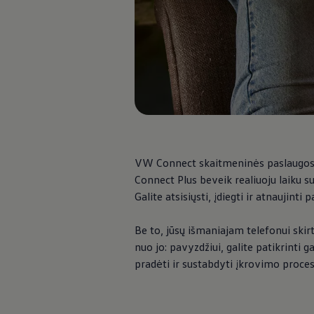
Ratai ir padangos
Pagalba įvykus eismo įvykiui ar automobiliui s
Volkswagen servisas
Priedai
Interjero ir eksterjero apsauga
Transportavimo ir bagažo sprendimai
Pramogos ir elektronika
Suasmeninimas
Sieninė įkrovimo stotelė ir įkrovimo kabeliai
Informacija klientams
Perdirbimas ir grąžinimas
Atšaukimo kampanijos
Įspėjamieji ir kiti šviesos indikatoriai
VW Connect skaitmeninės paslaugos pa
Naujausi jūsų Volkswagen automobilio program
Connect Plus beveik realiuoju laiku s
Vidaus degimo variklį turinčių automobilių pro
Galite atsisiųsti, įdiegti ir atnauji
Skaitmeninė instrukcija
myVolkswagen
Takata oro pagalvių atšaukimas dėl saugos problemų
Be to, jūsų išmaniajam telefonui skir
nuo jo: pavyzdžiui, galite patikrinti g
pradėti ir sustabdyti įkrovimo proce