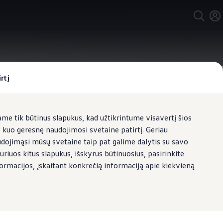
rtį
e tik būtinus slapukus, kad užtikrintume visavertį šios
s kuo geresnę naudojimosi svetaine patirtį. Geriau
udojimąsi mūsų svetaine taip pat galime dalytis su savo
uriuos kitus slapukus, išskyrus būtinuosius, pasirinkite
formacijos, įskaitant konkrečią informaciją apie kiekvieną