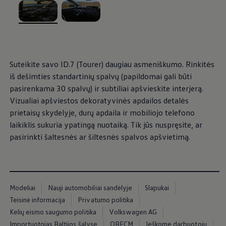
Ratai ir padangos
Pagalba įvykus eismo įvykiui ar automobiliui s
Volkswagen servisas
, iš
, iš
Priedai
Interjero ir eksterjero apsauga
Transportavimo ir bagažo sprendimai
Pramogos ir elektronika
Suteikite savo ID.7 (Tourer) daugiau asmeniškumo. Rinkitės
Suasmeninimas
iš dešimties standartinių spalvų (papildomai gali būti
Sieninė įkrovimo stotelė ir įkrovimo kabeliai
Informacija klientams
pasirenkama 30 spalvų) ir subtiliai apšvieskite interjerą.
Perdirbimas ir grąžinimas
Vizualiai apšviestos dekoratyvinės apdailos detalės
Atšaukimo kampanijos
prietaisų skydelyje, durų apdaila ir mobiliojo telefono
Įspėjamieji ir kiti šviesos indikatoriai
Naujausi jūsų Volkswagen automobilio program
laikiklis sukuria ypatingą nuotaiką. Tik jūs nuspręsite, ar
Vidaus degimo variklį turinčių automobilių pro
pasirinkti šaltesnės ar šiltesnės spalvos apšvietimą.
Skaitmeninė instrukcija
myVolkswagen
Takata oro pagalvių atšaukimas dėl saugos problemų
Modeliai
Nauji automobiliai sandėlyje
Slapukai
Teisinė informacija
Privatumo politika
Kelių eismo saugumo politika
Volkswagen AG
Importuotojas Baltijos šalyse
OBFCM
Ieškome darbuotojų