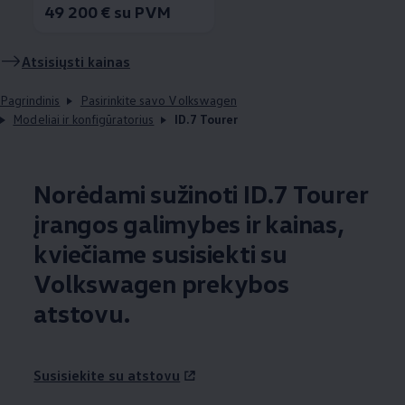
49 200 € su PVM
Atsisiųsti kainas
Pagrindinis
Pasirinkite savo Volkswagen
Modeliai ir konfigūratorius
ID.7 Tourer
Norėdami sužinoti ID.7 Tourer
įrangos galimybes ir kainas,
kviečiame susisiekti su
Volkswagen
prekybos
atstovu.
Susisiekite su atstovu