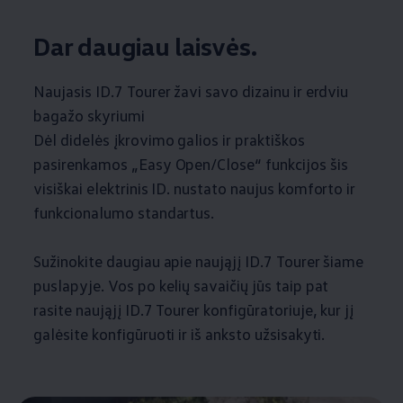
Dar daugiau laisvės.
Naujasis ID.7 Tourer žavi savo dizainu ir erdviu
bagažo skyriumi
Dėl didelės įkrovimo galios ir praktiškos
pasirenkamos „Easy Open/Close“ funkcijos šis
visiškai elektrinis ID. nustato naujus komforto ir
funkcionalumo standartus.
Sužinokite daugiau apie naująjį ID.7 Tourer šiame
puslapyje. Vos po kelių savaičių jūs taip pat
rasite naująjį ID.7 Tourer konfigūratoriuje, kur jį
galėsite konfigūruoti ir iš anksto užsisakyti.