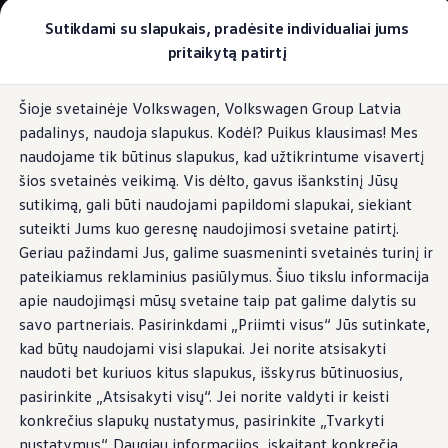
Pasirinkite savo Volkswagen
Sutikdami su slapukais, pradėsite individualiai jums
Modeliai ir konfigūratorius
pritaikytą patirtį
Naujasis ID. Cross
Konfigūruoti
Pereiti į
Pereiti į
Volkswagen visureigiai
Šioje svetainėje Volkswagen, Volkswagen Group Latvia
pagrindinį
poraštę
Volkswagen komerciniai automobiliai. Pasiruošę bet k
Foninis apšvietimas
padalinys, naudoja slapukus. Kodėl? Puikus klausimas! Mes
turinį
Volkswagen automobilių e-parduotuvė
Pasiūlymai ir paslaugos
naudojame tik būtinus slapukus, kad užtikrintume visavertį
Jubiliejinis pasiūlymas
šios svetainės veikimą. Vis dėlto, gavus išankstinį Jūsų
Garantija
sutikimą, gali būti naudojami papildomi slapukai, siekiant
Lizingas
Apšvietimas
bet kokiai
Automobilio mainai
suteikti Jums kuo geresnę naudojimosi svetaine patirtį.
Volkswagen automobilių e-parduotuvė
Geriau pažindami Jus, galime suasmeninti svetainės turinį ir
Elektromobiliai ir hibridiniai modeliai
nuotaikai
pateikiamus reklaminius pasiūlymus. Šiuo tikslu informacija
Valstybės parama
Elektromobiliai
apie naudojimąsi mūsų svetaine taip pat galime dalytis su
ID. žinios
savo partneriais. Pasirinkdami „Priimti visus“ Jūs sutinkate,
Įkrovimas ir ridos atsarga
kad būtų naudojami visi slapukai. Jei norite atsisakyti
Technologija ir evoliucija
Perėjimas prie elektrinio mobilumo
naudoti bet kuriuos kitus slapukus, išskyrus būtinuosius,
Ekologinis tvarumas
pasirinkite „Atsisakyti visų“. Jei norite valdyti ir keisti
Elektromobiliai servise: daugiau jokio alyvos k
konkrečius slapukų nustatymus, pasirinkite „Tvarkyti
ID. programinės įrangos atnaujinimas*
Elektromobilių pristatymo trukmė
nustatymus“. Daugiau informacijos, įskaitant konkrečią