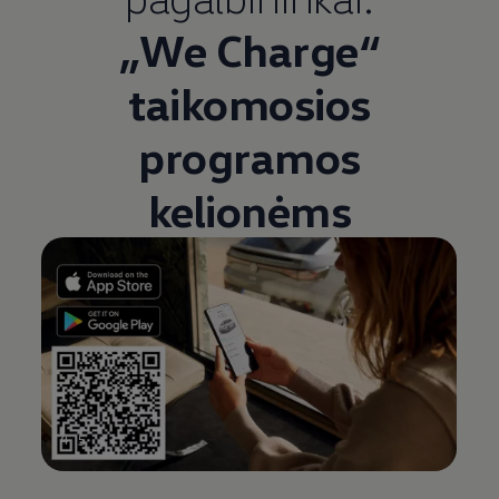
„We Charge“
taikomosios
programos
kelionėms
4
5