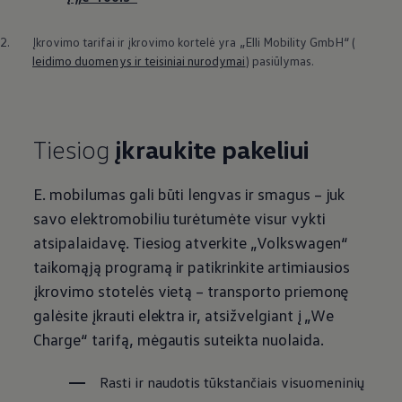
2.
Įkrovimo tarifai ir įkrovimo kortelė yra „Elli Mobility GmbH“ (
leidimo duomenys ir teisiniai nurodymai
) pasiūlymas.
Tiesiog
įkraukite pakeliui
E. mobilumas gali būti lengvas ir smagus – juk
savo elektromobiliu turėtumėte visur vykti
atsipalaidavę. Tiesiog atverkite
„
Volkswagen
“
taikomąją programą ir patikrinkite artimiausios
įkrovimo stotelės vietą – transporto priemonę
galėsite įkrauti elektra ir, atsižvelgiant į „We
Charge“ tarifą, mėgautis suteikta nuolaida.
Rasti ir naudotis tūkstančiais visuomeninių