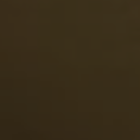
Ratai ir padangos
Pagalba įvykus eismo įvykiui ar automobiliui s
Volkswagen servisas
Priedai
Interjero ir eksterjero apsauga
Transportavimo ir bagažo sprendimai
Pramogos ir elektronika
Suasmeninimas
Sieninė įkrovimo stotelė ir įkrovimo kabeliai
Informacija klientams
Perdirbimas ir grąžinimas
Atšaukimo kampanijos
Įspėjamieji ir kiti šviesos indikatoriai
Naujausi jūsų Volkswagen automobilio program
Vidaus degimo variklį turinčių automobilių pro
Skaitmeninė instrukcija
myVolkswagen
Takata oro pagalvių atšaukimas dėl saugos problemų