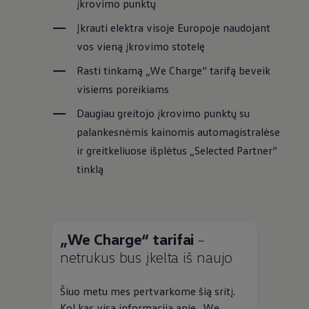
įkrovimo punktų
Įkrauti elektra visoje Europoje naudojant
vos vieną įkrovimo stotelę
Rasti tinkamą „We Charge“ tarifą beveik
visiems poreikiams
Daugiau greitojo įkrovimo punktų su
palankesnėmis kainomis automagistralėse
ir greitkeliuose išplėtus „Selected Partner“
tinklą
„We Charge“ tarifai
–
netrukus bus įkelta iš naujo
Šiuo metu mes pertvarkome šią sritį.
Kol kas visą informaciją apie „We