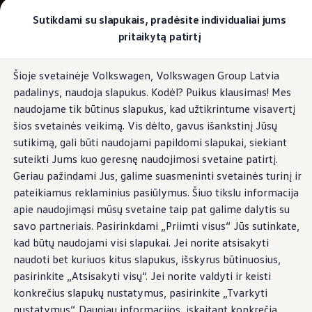
Pasirinkite savo Volkswagen
Sutikdami su slapukais, pradėsite individualiai jums
Modeliai ir konfigūratorius
pritaikytą patirtį
Naujasis ID. Cross
Konfigūruoti
Pereiti į
Pereiti į
Volkswagen visureigiai
Šioje svetainėje Volkswagen, Volkswagen Group Latvia
pagrindinį
poraštę
Volkswagen komerciniai automobiliai. Pasiruošę bet k
padalinys, naudoja slapukus. Kodėl? Puikus klausimas! Mes
turinį
Volkswagen automobilių e-parduotuvė
Pasiūlymai ir paslaugos
naudojame tik būtinus slapukus, kad užtikrintume visavertį
Jubiliejinis pasiūlymas
šios svetainės veikimą. Vis dėlto, gavus išankstinį Jūsų
Garantija
sutikimą, gali būti naudojami papildomi slapukai, siekiant
Lizingas
Automobilio mainai
suteikti Jums kuo geresnę naudojimosi svetaine patirtį.
Volkswagen automobilių e-parduotuvė
Geriau pažindami Jus, galime suasmeninti svetainės turinį ir
Elektromobiliai ir hibridiniai modeliai
pateikiamus reklaminius pasiūlymus. Šiuo tikslu informacija
Valstybės parama
Elektromobiliai
apie naudojimąsi mūsų svetaine taip pat galime dalytis su
ID. žinios
savo partneriais. Pasirinkdami „Priimti visus“ Jūs sutinkate,
Įkrovimas ir ridos atsarga
kad būtų naudojami visi slapukai. Jei norite atsisakyti
Technologija ir evoliucija
Perėjimas prie elektrinio mobilumo
naudoti bet kuriuos kitus slapukus, išskyrus būtinuosius,
Ekologinis tvarumas
pasirinkite „Atsisakyti visų“. Jei norite valdyti ir keisti
Elektromobiliai servise: daugiau jokio alyvos k
konkrečius slapukų nustatymus, pasirinkite „Tvarkyti
ID. programinės įrangos atnaujinimas*
Elektromobilių pristatymo trukmė
nustatymus“. Daugiau informacijos, įskaitant konkrečią