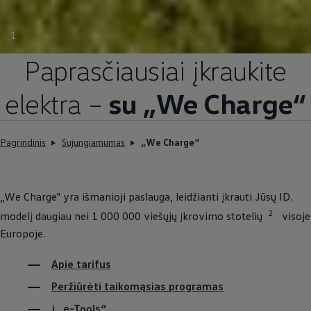
1
Paprasčiausiai įkraukite
elektra –
su „We Charge“
Pagrindinis
Sujungiamumas
„We Charge“
„We Charge" yra išmanioji paslauga, leidžianti įkrauti Jūsų ID.
2
modelį daugiau nei 1 000 000 viešųjų įkrovimo stotelių
visoje
Europoje.
Apie tarifus
Peržiūrėti taikomąsias programas
į „e-Tools“