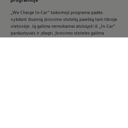
„We Charge In-Car“ taikomoji programa padės
vykdant išsamią įkrovimo stotelių paiešką tam tikroje
vietovėje. Ją galima nemokamai atsisiųsti iš „In-Car“
parduotuvės ir įdiegti. Įkrovimo stoteles galima
išfiltruoti atsižvelgiant į atskirus kriterijus: pvz., pagal
galią, pasiekiamumą, „Plug & Charge“ paslaugą,
tiekėjus arba kištuką. „In-Car“ taikomojoje
programoje rodomas pasiekiamumas realiuoju laiku ir
numatomas, taip pat įkrovimo stotelės vietovėje
esantys specialieji tikslai, tokie kaip tualetai ir
restoranai. Norimą įkrovimo stotelę galima tiesiog
įvesti į navigacijos sistemą ir tiesiogiai valdyti arba
integruoti į maršrutą. Naudojant „We Charge“ „In-
Car“ taikomąją programą, navigacijos sistemoje
rodoma išsami įkrovimo stotelių informacija.
Be to, „In-Car“ taikomojoje programoje galima palikti
atsiliepimą, kuris yra matomas kitiems naudotojams.