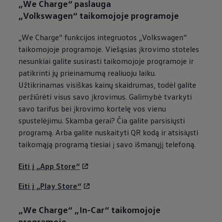
„We Charge“ paslauga
„
Volkswagen
“ taikomojoje programoje
„We Charge“ funkcijos integruotos
„
Volkswagen
“
taikomojoje programoje. Viešąsias įkrovimo stoteles
nesunkiai galite susirasti taikomojoje programoje ir
patikrinti jų prieinamumą realiuoju laiku.
Užtikrinamas visiškas kainų skaidrumas, todėl galite
peržiūrėti visus savo įkrovimus. Galimybė tvarkyti
savo tarifus bei įkrovimo kortelę vos vienu
spustelėjimu. Skamba gerai? Čia galite parsisiųsti
programą. Arba galite nuskaityti QR kodą ir atsisiųsti
taikomąją programą tiesiai į savo išmanųjį telefoną.
Eiti į „App Store“
Eiti į „Play Store“
„We Charge“ „In-Car“ taikomojoje
programoje