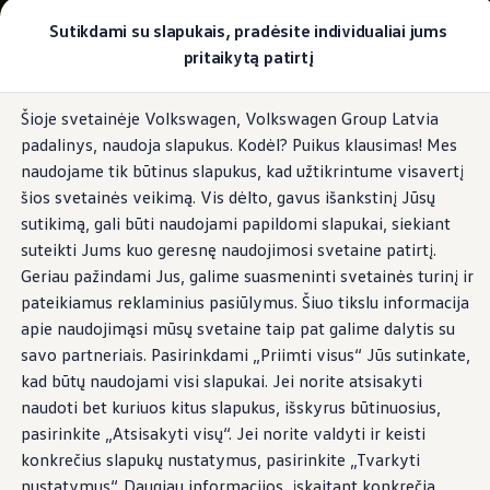
Pasirinkite savo Volkswagen
Sutikdami su slapukais, pradėsite individualiai jums
Modeliai ir konfigūratorius
pritaikytą patirtį
Naujasis ID. Cross
Konfigūruoti
Pereiti į
Pereiti į
Volkswagen visureigiai
Šioje svetainėje Volkswagen, Volkswagen Group Latvia
pagrindinį
poraštę
Volkswagen komerciniai automobiliai. Pasiruošę bet k
padalinys, naudoja slapukus. Kodėl? Puikus klausimas! Mes
turinį
Volkswagen automobilių e-parduotuvė
Pasiūlymai ir paslaugos
naudojame tik būtinus slapukus, kad užtikrintume visavertį
Jubiliejinis pasiūlymas
šios svetainės veikimą. Vis dėlto, gavus išankstinį Jūsų
Garantija
sutikimą, gali būti naudojami papildomi slapukai, siekiant
Lizingas
Automobilio mainai
suteikti Jums kuo geresnę naudojimosi svetaine patirtį.
Volkswagen automobilių e-parduotuvė
Geriau pažindami Jus, galime suasmeninti svetainės turinį ir
Elektromobiliai ir hibridiniai modeliai
pateikiamus reklaminius pasiūlymus. Šiuo tikslu informacija
Valstybės parama
Elektromobiliai
apie naudojimąsi mūsų svetaine taip pat galime dalytis su
ID. žinios
savo partneriais. Pasirinkdami „Priimti visus“ Jūs sutinkate,
Įkrovimas ir ridos atsarga
kad būtų naudojami visi slapukai. Jei norite atsisakyti
Technologija ir evoliucija
Perėjimas prie elektrinio mobilumo
naudoti bet kuriuos kitus slapukus, išskyrus būtinuosius,
Ekologinis tvarumas
pasirinkite „Atsisakyti visų“. Jei norite valdyti ir keisti
Elektromobiliai servise: daugiau jokio alyvos k
konkrečius slapukų nustatymus, pasirinkite „Tvarkyti
ID. programinės įrangos atnaujinimas*
Elektromobilių pristatymo trukmė
nustatymus“. Daugiau informacijos, įskaitant konkrečią