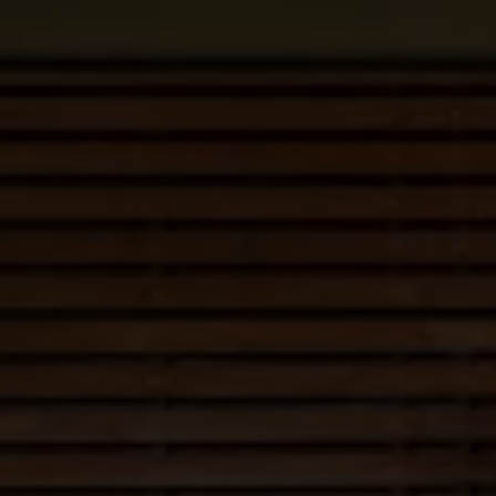
Ratai ir padangos
Pagalba įvykus eismo įvykiui ar automobiliui s
Volkswagen servisas
Priedai
Interjero ir eksterjero apsauga
Transportavimo ir bagažo sprendimai
Pramogos ir elektronika
Suasmeninimas
Sieninė įkrovimo stotelė ir įkrovimo kabeliai
Informacija klientams
Perdirbimas ir grąžinimas
Atšaukimo kampanijos
Įspėjamieji ir kiti šviesos indikatoriai
Naujausi jūsų Volkswagen automobilio program
Vidaus degimo variklį turinčių automobilių pro
Skaitmeninė instrukcija
myVolkswagen
Takata oro pagalvių atšaukimas dėl saugos problemų