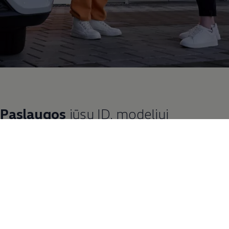
Paslaugos
jūsų ID. modeliui
Čia rasite naudingos informacijos apie elektromobilių
aptarnavimą, privalumus, paslaugas, ID. programinės įrangos
naujinius bei dažnai užduodamus klausimus.
Ar žinote apie +Tyres padangas? Jos pasižymi optimizuotu
pasipriešinimu riedėjimui ir yra ypač efektyvios
elektromobiliams. Jos standartiškai montuojamos jūsų ID.
modeliui gamykloje!