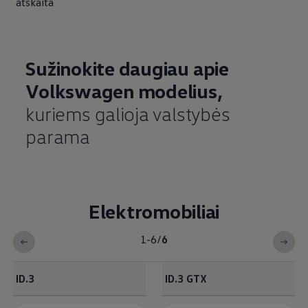
atskaita
Sužinokite daugiau apie
Volkswagen
modelius,
kuriems galioja valstybės
parama
Elektromobiliai
1-6
/
6
ID.3
ID.3 GTX
<b>Elektromobiliai</b><br>