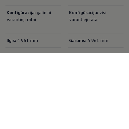
Konfigūracija:
galiniai
Konfigūracija:
v
isi
varantieji ratai
varantieji ratai
Ilgis:
4 961 mm
Garums:
4 961 mm
Aukštis:
1 536 mm
Augstums:
1 536 mm
Sėdimosios vietos:
5
Sėdimosios vietos:
5
Sužinokite daugiau
Sužinokite daugiau
Įsigykite elektromobilį
pasinaudoję
Volkswagen