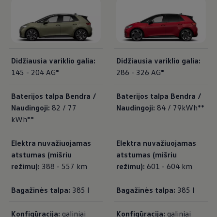
Didžiausia variklio galia:
Didžiausia variklio galia:
145 - 204 AG*
286 - 326 AG*
Baterijos talpa Bendra /
Baterijos talpa Bendra /
Naudingoji:
82 / 77
Naudingoji:
84 / 79kWh**
kWh**
Elektra nuvažiuojamas
Elektra nuvažiuojamas
atstumas (mišriu
atstumas (mišriu
režimu):
388 - 557 km
režimu):
601 - 604 km
Bagažinės talpa:
385 l
Bagažinės talpa:
385 l
Konfigūracija:
galiniai
Konfigūracija:
galiniai