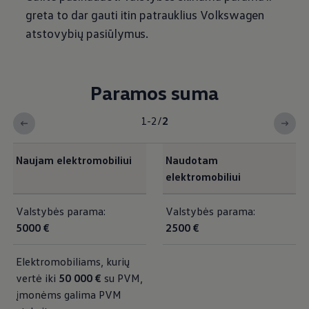
greta to dar gauti itin patrauklius
Volkswagen
atstovybių pasiūlymus.
Paramos suma
1-2
/
2
Naujam elektromobiliui
Naudotam
elektromobiliui
<b>Paramos suma</b><br>
Valstybės parama:
Valstybės parama:
5000 €
2500 €
Elektromobiliams, kurių
vertė iki
50 000 €
su PVM,
įmonėms galima PVM