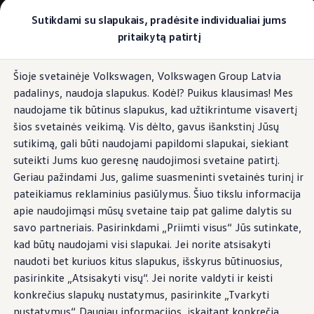
Pasirinkite savo Volkswagen
Sutikdami su slapukais, pradėsite individualiai jums
Modeliai ir konfigūratorius
pritaikytą patirtį
Naujasis ID. Cross
Konfigūruoti
Pereiti į
Pereiti į
Volkswagen visureigiai
Šioje svetainėje Volkswagen, Volkswagen Group Latvia
pagrindinį
poraštę
Volkswagen komerciniai automobiliai. Pasiruošę bet k
padalinys, naudoja slapukus. Kodėl? Puikus klausimas! Mes
turinį
Volkswagen automobilių e-parduotuvė
Pasiūlymai ir paslaugos
naudojame tik būtinus slapukus, kad užtikrintume visavertį
Jubiliejinis pasiūlymas
šios svetainės veikimą. Vis dėlto, gavus išankstinį Jūsų
Garantija
sutikimą, gali būti naudojami papildomi slapukai, siekiant
Lizingas
Automobilio mainai
suteikti Jums kuo geresnę naudojimosi svetaine patirtį.
Volkswagen automobilių e-parduotuvė
Geriau pažindami Jus, galime suasmeninti svetainės turinį ir
Elektromobiliai ir hibridiniai modeliai
pateikiamus reklaminius pasiūlymus. Šiuo tikslu informacija
Valstybės parama
Elektromobiliai
apie naudojimąsi mūsų svetaine taip pat galime dalytis su
ID. žinios
savo partneriais. Pasirinkdami „Priimti visus“ Jūs sutinkate,
Įkrovimas ir ridos atsarga
kad būtų naudojami visi slapukai. Jei norite atsisakyti
Technologija ir evoliucija
Perėjimas prie elektrinio mobilumo
naudoti bet kuriuos kitus slapukus, išskyrus būtinuosius,
Ekologinis tvarumas
pasirinkite „Atsisakyti visų“. Jei norite valdyti ir keisti
Elektromobiliai servise: daugiau jokio alyvos k
konkrečius slapukų nustatymus, pasirinkite „Tvarkyti
ID. programinės įrangos atnaujinimas*
Elektromobilių pristatymo trukmė
nustatymus“. Daugiau informacijos, įskaitant konkrečią