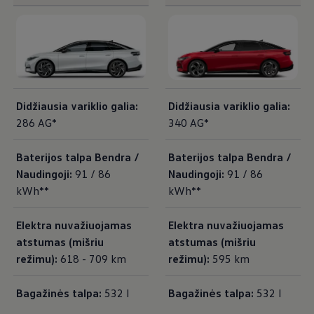
&nbsp;
Didžiausia variklio galia:
Didžiausia variklio galia:
286 AG*
340 AG*
Baterijos talpa Bendra /
Baterijos talpa Bendra /
Naudingoji:
91 / 86
Naudingoji:
91 / 86
kWh
**
kWh
**
Elektra nuvažiuojamas
Elektra nuvažiuojamas
atstumas (mišriu
atstumas (mišriu
režimu):
618 - 709 km
režimu):
595 km
Bagažinės talpa:
532 l
Bagažinės talpa:
532 l