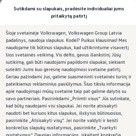
Pasirinkite savo Volkswagen
Sutikdami su slapukais, pradėsite individualiai jums
Modeliai ir konfigūratorius
pritaikytą patirtį
Naujasis ID. Cross
Konfigūruoti
Pagrindinis
Pasirinkite savo Volkswagen
Pereiti į
Pereiti į
Volkswagen visureigiai
Šioje svetainėje Volkswagen, Volkswagen Group Latvia
Modeliai ir konfigūratorius
pagrindinį
poraštę
Volkswagen komerciniai automobiliai. Pasiruošę bet k
padalinys, naudoja slapukus. Kodėl? Puikus klausimas! Mes
turinį
Volkswagen automobilių e-parduotuvė
Pasiūlymai ir paslaugos
naudojame tik būtinus slapukus, kad užtikrintume visavertį
Jubiliejinis pasiūlymas
29
Models
šios svetainės veikimą. Vis dėlto, gavus išankstinį Jūsų
Garantija
sutikimą, gali būti naudojami papildomi slapukai, siekiant
Lizingas
Automobilio mainai
suteikti Jums kuo geresnę naudojimosi svetaine patirtį.
Volkswagen automobilių e-parduotuvė
Geriau pažindami Jus, galime suasmeninti svetainės turinį ir
Elektromobiliai ir hibridiniai modeliai
Galimas Plug-in hibridas
Ypatingas pasiūlymas
pateikiamus reklaminius pasiūlymus. Šiuo tikslu informacija
Valstybės parama
Elektromobiliai
apie naudojimąsi mūsų svetaine taip pat galime dalytis su
ID. žinios
savo partneriais. Pasirinkdami „Priimti visus“ Jūs sutinkate,
Įkrovimas ir ridos atsarga
kad būtų naudojami visi slapukai. Jei norite atsisakyti
Technologija ir evoliucija
Perėjimas prie elektrinio mobilumo
naudoti bet kuriuos kitus slapukus, išskyrus būtinuosius,
Ekologinis tvarumas
pasirinkite „Atsisakyti visų“. Jei norite valdyti ir keisti
Elektromobiliai servise: daugiau jokio alyvos k
konkrečius slapukų nustatymus, pasirinkite „Tvarkyti
ID. programinės įrangos atnaujinimas*
Elektromobilių pristatymo trukmė
nustatymus“. Daugiau informacijos, įskaitant konkrečią