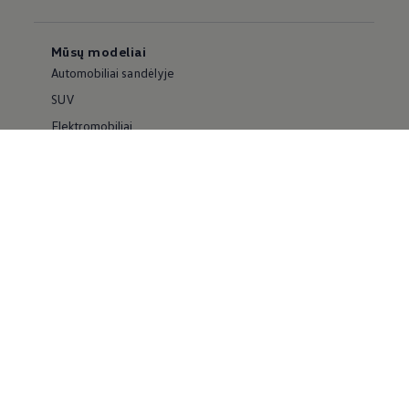
Mūsų modeliai
Automobiliai sandėlyje
SUV
Elektromobiliai
Hibridiniai automobiliai
Naudoti automobiliai
Visi modeliai
Servisas
Remontas ir patikros
Servisas ir dalys
Informacija klientams
Susisiekite su mumis
Užsiregistruoti bandomajam važiavimui
Gaukite pasiūlymą
Gaukite automobilio keitimo pasiūlymą