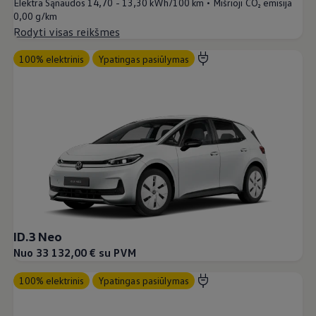
•
Elektra Sąnaudos
14,70 - 13,30 kWh/100 km
Mišrioji CO₂ emisija
0,00 g/km
Rodyti visas reikšmes
100% elektrinis
Ypatingas pasiūlymas
ID.3 Neo
Nuo 33 132,00 € su PVM
100% elektrinis
Ypatingas pasiūlymas