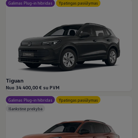
Galimas Plug-in hibridas
Ypatingas pasiūlymas
Tiguan
Nuo 34 400,00 € su PVM
Galimas Plug-in hibridas
Ypatingas pasiūlymas
Išankstinė prekyba