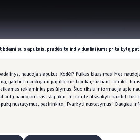
okiai užduočiai
tikdami su slapukais, pradėsite individualiai jums pritaikytą pati
dalinys, naudoja slapukus. Kodėl? Puikus klausimas! Mes naudojam
imą, gali būti naudojami papildomi slapukai, siekiant suteikti Jum
teikiamus reklaminius pasiūlymus. Šiuo tikslu informacija apie na
ad būtų naudojami visi slapukai. Jei norite atsisakyti naudoti bet k
s slapukų nustatymus, pasirinkite „Tvarkyti nustatymus“. Daugiau in
eitimo