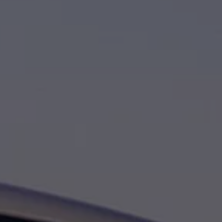
ugedus
inės įrangos atnaujinimai
graminės įrangos atnaujinimai