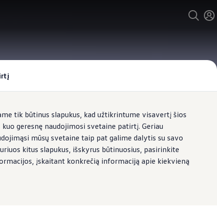
rtį
e tik būtinus slapukus, kad užtikrintume visavertį šios
s kuo geresnę naudojimosi svetaine patirtį. Geriau
udojimąsi mūsų svetaine taip pat galime dalytis su savo
uriuos kitus slapukus, išskyrus būtinuosius, pasirinkite
formacijos, įskaitant konkrečią informaciją apie kiekvieną