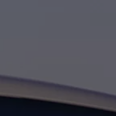
Ratai ir padangos
Pagalba įvykus eismo įvykiui ar automobiliui s
Volkswagen servisas
Priedai
Interjero ir eksterjero apsauga
Transportavimo ir bagažo sprendimai
Pramogos ir elektronika
Suasmeninimas
Sieninė įkrovimo stotelė ir įkrovimo kabeliai
Informacija klientams
Perdirbimas ir grąžinimas
Atšaukimo kampanijos
Įspėjamieji ir kiti šviesos indikatoriai
Naujausi jūsų Volkswagen automobilio program
Vidaus degimo variklį turinčių automobilių pro
Skaitmeninė instrukcija
myVolkswagen
Takata oro pagalvių atšaukimas dėl saugos problemų