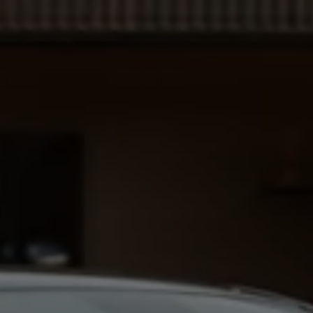
Ratai ir padangos
Pagalba įvykus eismo įvykiui ar automobiliui s
Volkswagen servisas
Priedai
Interjero ir eksterjero apsauga
Transportavimo ir bagažo sprendimai
Pramogos ir elektronika
Suasmeninimas
Sieninė įkrovimo stotelė ir įkrovimo kabeliai
Informacija klientams
Perdirbimas ir grąžinimas
Atšaukimo kampanijos
Įspėjamieji ir kiti šviesos indikatoriai
Naujausi jūsų Volkswagen automobilio program
Vidaus degimo variklį turinčių automobilių pro
Skaitmeninė instrukcija
myVolkswagen
Takata oro pagalvių atšaukimas dėl saugos problemų