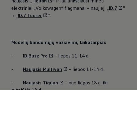
naujasis
„Tiguan
”
ir jau anksčiausi minėti
elektriniai
„
Volkswagen
“ flagmanai – naujieji „
ID.7
”
ir „
ID.7 Tourer
”
.
Modelių bandomųjų važiavimų laikotarpiai:
-
ID.Buzz Pro
– liepos 11-14 d.
-
Naujasis Multivan
– liepos 11-14 d.
-
Naujasis Tiguan
– nuo liepos 18 d. iki
rugpjūčio 18 d.
-
Naujieji ID.7
ir
ID.7 Tourer
– nuo liepos 18
d. iki rugpjūčio 18 d.
Kol tėvai mėgausis ir išbandys keliuose naujausius
„
Volkswagen
” automobilių modelius, vaikai galės