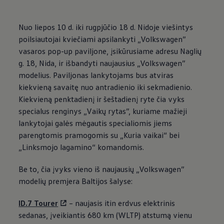
Nuo liepos 10 d. iki rugpjūčio 18 d. Nidoje viešintys
poilsiautojai kviečiami apsilankyti
„
Volkswagen
”
vasaros pop-up paviljone, įsikūrusiame adresu Naglių
g. 18, Nida, ir išbandyti naujausius
„
Volkswagen
”
modelius. Paviljonas lankytojams bus atviras
kiekvieną savaitę nuo antradienio iki sekmadienio.
Kiekvieną penktadienį ir šeštadienį ryte čia vyks
specialus renginys „Vaikų rytas”, kuriame mažieji
lankytojai galės mėgautis specialiomis jiems
parengtomis pramogomis su „Kuria vaikai“ bei
„Linksmojo lagamino“ komandomis.
Be to, čia įvyks vieno iš naujausių
„
Volkswagen
”
modelių premjera Baltijos šalyse:
ID.7 Tourer
– naujasis itin erdvus elektrinis
sedanas, įveikiantis 680 km (WLTP) atstumą vienu