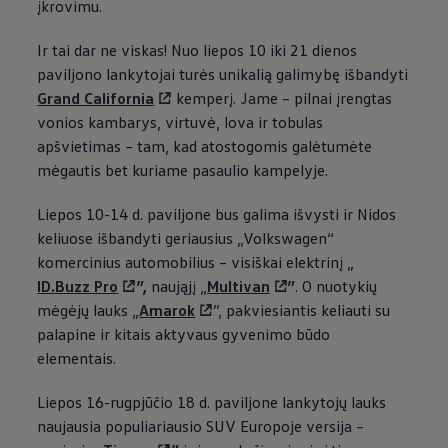
įkrovimu.
Ir tai dar ne viskas! Nuo liepos 10 iki 21 dienos
paviljono lankytojai turės unikalią galimybę išbandyti
Grand California
kemperį. Jame – pilnai įrengtas
vonios kambarys, virtuvė, lova ir tobulas
apšvietimas – tam, kad atostogomis galėtumėte
mėgautis bet kuriame pasaulio kampelyje.
Liepos 10-14 d. paviljone bus galima išvysti ir Nidos
keliuose išbandyti geriausius
„
Volkswagen
“
komercinius automobilius – visiškai elektrinį
„
ID.Buzz Pro
”,
naująjį „
Multivan
”
. O nuotykių
mėgėjų lauks „
Amarok
”, pakviesiantis keliauti su
palapine ir kitais aktyvaus gyvenimo būdo
elementais.
Liepos 16-rugpjūčio 18 d. paviljone lankytojų lauks
naujausia populiariausio SUV Europoje versija –