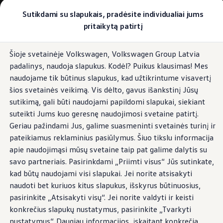
Pasirinkite savo Volkswagen
Sutikdami su slapukais, pradėsite individualiai jums
Modeliai ir konfigūratorius
pritaikytą patirtį
Naujasis ID. Cross
Konfigūruoti
Pereiti į
Pereiti į
Volkswagen visureigiai
Šioje svetainėje Volkswagen, Volkswagen Group Latvia
pagrindinį
poraštę
Volkswagen komerciniai automobiliai. Pasiruošę bet k
padalinys, naudoja slapukus. Kodėl? Puikus klausimas! Mes
turinį
Volkswagen automobilių e-parduotuvė
Pasiūlymai ir paslaugos
naudojame tik būtinus slapukus, kad užtikrintume visavertį
Jubiliejinis pasiūlymas
šios svetainės veikimą. Vis dėlto, gavus išankstinį Jūsų
Garantija
sutikimą, gali būti naudojami papildomi slapukai, siekiant
Lizingas
Automobilio mainai
suteikti Jums kuo geresnę naudojimosi svetaine patirtį.
Volkswagen automobilių e-parduotuvė
Geriau pažindami Jus, galime suasmeninti svetainės turinį ir
Elektromobiliai ir hibridiniai modeliai
pateikiamus reklaminius pasiūlymus. Šiuo tikslu informacija
Valstybės parama
Elektromobiliai
apie naudojimąsi mūsų svetaine taip pat galime dalytis su
ID. žinios
savo partneriais. Pasirinkdami „Priimti visus“ Jūs sutinkate,
Įkrovimas ir ridos atsarga
kad būtų naudojami visi slapukai. Jei norite atsisakyti
Technologija ir evoliucija
Perėjimas prie elektrinio mobilumo
naudoti bet kuriuos kitus slapukus, išskyrus būtinuosius,
Ekologinis tvarumas
pasirinkite „Atsisakyti visų“. Jei norite valdyti ir keisti
Elektromobiliai servise: daugiau jokio alyvos k
konkrečius slapukų nustatymus, pasirinkite „Tvarkyti
ID. programinės įrangos atnaujinimas*
Elektromobilių pristatymo trukmė
nustatymus“. Daugiau informacijos, įskaitant konkrečią