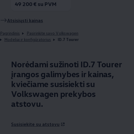
49 200 € su PVM
Atsisiųsti kainas
Pagrindinis
Pasirinkite savo Volkswagen
Modeliai ir konfigūratorius
ID.7 Tourer
Norėdami sužinoti ID.7 Tourer
įrangos galimybes ir kainas,
kviečiame susisiekti su
Volkswagen
prekybos
atstovu.
Susisiekite su atstovu