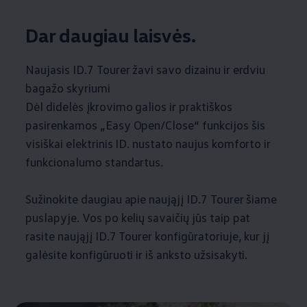
Dar daugiau laisvės.
Naujasis ID.7 Tourer žavi savo dizainu ir erdviu
bagažo skyriumi
Dėl didelės įkrovimo galios ir praktiškos
pasirenkamos „Easy Open/Close“ funkcijos šis
visiškai elektrinis ID. nustato naujus komforto ir
funkcionalumo standartus.
Sužinokite daugiau apie naująjį ID.7 Tourer šiame
puslapyje. Vos po kelių savaičių jūs taip pat
rasite naująjį ID.7 Tourer konfigūratoriuje, kur jį
galėsite konfigūruoti ir iš anksto užsisakyti.