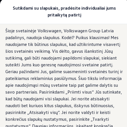
Pasirinkite savo Volkswagen
Sutikdami su slapukais, pradėsite individualiai jums
Modeliai ir konfigūratorius
pritaikytą patirtį
Naujasis ID. Cross
Konfigūruoti
Pereiti į
Pereiti į
Volkswagen visureigiai
Šioje svetainėje Volkswagen, Volkswagen Group Latvia
pagrindinį
poraštę
Volkswagen komerciniai automobiliai. Pasiruošę bet k
Adaptyvioji pastovaus greičio palaikymo
padalinys, naudoja slapukus. Kodėl? Puikus klausimas! Mes
turinį
Volkswagen automobilių e-parduotuvė
sistema ACC ir Front Assist avarinio
Pasiūlymai ir paslaugos
naudojame tik būtinus slapukus, kad užtikrintume visavertį
stabdymo sistema
Jubiliejinis pasiūlymas
šios svetainės veikimą. Vis dėlto, gavus išankstinį Jūsų
Garantija
sutikimą, gali būti naudojami papildomi slapukai, siekiant
Lizingas
Automobilio mainai
suteikti Jums kuo geresnę naudojimosi svetaine patirtį.
Volkswagen automobilių e-parduotuvė
Geriau pažindami Jus, galime suasmeninti svetainės turinį ir
Išlaiko atstumą.
Ir
Elektromobiliai ir hibridiniai modeliai
pateikiamus reklaminius pasiūlymus. Šiuo tikslu informacija
Valstybės parama
Elektromobiliai
apie naudojimąsi mūsų svetaine taip pat galime dalytis su
laikosi greičio apribojimų.
ID. žinios
savo partneriais. Pasirinkdami „Priimti visus“ Jūs sutinkate,
Įkrovimas ir ridos atsarga
kad būtų naudojami visi slapukai. Jei norite atsisakyti
Technologija ir evoliucija
Perėjimas prie elektrinio mobilumo
naudoti bet kuriuos kitus slapukus, išskyrus būtinuosius,
Adaptyvioji pastovaus greičio palaikymo sistema ACC
Ekologinis tvarumas
pasirinkite „Atsisakyti visų“. Jei norite valdyti ir keisti
Elektromobiliai servise: daugiau jokio alyvos k
konkrečius slapukų nustatymus, pasirinkite „Tvarkyti
ID. programinės įrangos atnaujinimas*
Elektromobilių pristatymo trukmė
nustatymus“. Daugiau informacijos, įskaitant konkrečią