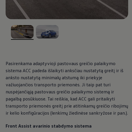
Ratai ir padangos
Pagalba įvykus eismo įvykiui ar automobiliui s
Volkswagen servisas
Priedai
Interjero ir eksterjero apsauga
Transportavimo ir bagažo sprendimai
Pramogos ir elektronika
Suasmeninimas
, iš
, iš
Sieninė įkrovimo stotelė ir įkrovimo kabeliai
Informacija klientams
Perdirbimas ir grąžinimas
Atšaukimo kampanijos
Pasirenkama adaptyvioji pastovaus greičio palaikymo
Įspėjamieji ir kiti šviesos indikatoriai
sistema ACC padeda išlaikyti anksčiau nustatytą greitį ir iš
Naujausi jūsų Volkswagen automobilio program
Vidaus degimo variklį turinčių automobilių pro
anksto nustatytą minimalų atstumą iki priekyje
Skaitmeninė instrukcija
važiuojančios transporto priemonės. Ji taip pat turi
myVolkswagen
nuspėjančiąją pastovaus greičio palaikymo sistemą ir
Takata oro pagalvių atšaukimas dėl saugos problemų
pagalbą posūkiuose. Tai reiškia, kad ACC gali pritaikyti
transporto priemonės greitį prie atitinkamų greičio ribojimų
ir kelio konfigūracijos (lenkimų žiedinėse sankryžose ir pan.).
Front Assist avarinio stabdymo sistema