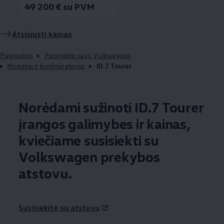
49 200 € su PVM
Atsisiųsti kainas
Pagrindinis
Pasirinkite savo Volkswagen
Modeliai ir konfigūratorius
ID.7 Tourer
Norėdami sužinoti ID.7 Tourer
įrangos galimybes ir kainas,
kviečiame susisiekti su
Volkswagen
prekybos
atstovu.
Susisiekite su atstovu