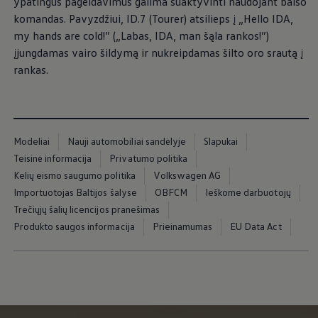
ypatingus pageidavimus galima suaktyvinti naudojant balso
Ratai ir padangos
komandas. Pavyzdžiui, ID.7 (Tourer) atsilieps į „Hello IDA,
Pagalba įvykus eismo įvykiui ar automobiliui s
Volkswagen servisas
my hands are cold!” („Labas, IDA, man šąla rankos!”)
Priedai
įjungdamas vairo šildymą ir nukreipdamas šilto oro srautą į
Interjero ir eksterjero apsauga
rankas.
Transportavimo ir bagažo sprendimai
Pramogos ir elektronika
Suasmeninimas
Sieninė įkrovimo stotelė ir įkrovimo kabeliai
Informacija klientams
Perdirbimas ir grąžinimas
Modeliai
Nauji automobiliai sandėlyje
Slapukai
Atšaukimo kampanijos
Teisinė informacija
Privatumo politika
Įspėjamieji ir kiti šviesos indikatoriai
Naujausi jūsų Volkswagen automobilio program
Kelių eismo saugumo politika
Volkswagen AG
Vidaus degimo variklį turinčių automobilių pro
Importuotojas Baltijos šalyse
OBFCM
Ieškome darbuotojų
Skaitmeninė instrukcija
Trečiųjų šalių licencijos pranešimas
myVolkswagen
Takata oro pagalvių atšaukimas dėl saugos problemų
Produkto saugos informacija
Prieinamumas
EU Data Act