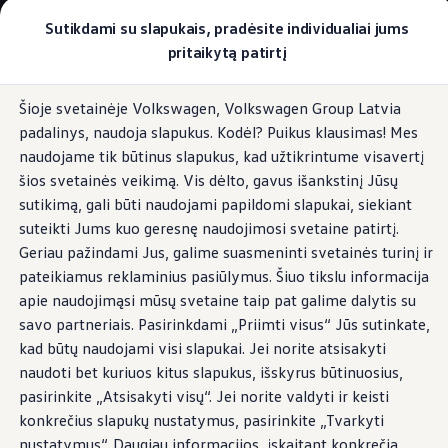
Pasirinkite savo Volkswagen
Sutikdami su slapukais, pradėsite individualiai jums
Modeliai ir konfigūratorius
pritaikytą patirtį
Naujasis ID. Cross
Konfigūruoti
Pereiti į
Pereiti į
Volkswagen visureigiai
Šioje svetainėje Volkswagen, Volkswagen Group Latvia
pagrindinį
poraštę
Volkswagen komerciniai automobiliai. Pasiruošę bet k
Digital Cockpit
padalinys, naudoja slapukus. Kodėl? Puikus klausimas! Mes
turinį
Volkswagen automobilių e-parduotuvė
Pasiūlymai ir paslaugos
naudojame tik būtinus slapukus, kad užtikrintume visavertį
Jubiliejinis pasiūlymas
šios svetainės veikimą. Vis dėlto, gavus išankstinį Jūsų
Garantija
sutikimą, gali būti naudojami papildomi slapukai, siekiant
Lizingas
Viskas
kontroliuojama
Automobilio mainai
suteikti Jums kuo geresnę naudojimosi svetaine patirtį.
Volkswagen automobilių e-parduotuvė
Geriau pažindami Jus, galime suasmeninti svetainės turinį ir
Elektromobiliai ir hibridiniai modeliai
pateikiamus reklaminius pasiūlymus. Šiuo tikslu informacija
Valstybės parama
Elektromobiliai
apie naudojimąsi mūsų svetaine taip pat galime dalytis su
ID. žinios
savo partneriais. Pasirinkdami „Priimti visus“ Jūs sutinkate,
Įkrovimas ir ridos atsarga
kad būtų naudojami visi slapukai. Jei norite atsisakyti
Technologija ir evoliucija
Perėjimas prie elektrinio mobilumo
naudoti bet kuriuos kitus slapukus, išskyrus būtinuosius,
Ekologinis tvarumas
pasirinkite „Atsisakyti visų“. Jei norite valdyti ir keisti
Elektromobiliai servise: daugiau jokio alyvos k
konkrečius slapukų nustatymus, pasirinkite „Tvarkyti
ID. programinės įrangos atnaujinimas*
Elektromobilių pristatymo trukmė
nustatymus“. Daugiau informacijos, įskaitant konkrečią