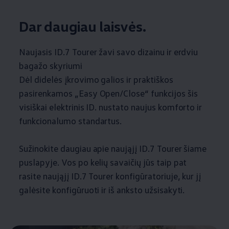
Dar daugiau laisvės.
Naujasis ID.7 Tourer žavi savo dizainu ir erdviu
bagažo skyriumi
Dėl didelės įkrovimo galios ir praktiškos
pasirenkamos „Easy Open/Close“ funkcijos šis
visiškai elektrinis ID. nustato naujus komforto ir
funkcionalumo standartus.
Sužinokite daugiau apie naująjį ID.7 Tourer šiame
puslapyje. Vos po kelių savaičių jūs taip pat
rasite naująjį ID.7 Tourer konfigūratoriuje, kur jį
galėsite konfigūruoti ir iš anksto užsisakyti.