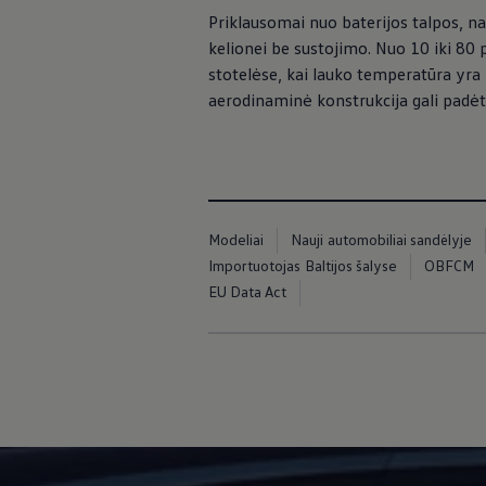
Ratai ir padangos
Priklausomai nuo baterijos talpos, nau
Pagalba įvykus eismo įvykiui ar automobiliui s
kelionei be sustojimo. Nuo 10 iki 80
Volkswagen servisas
Priedai
stotelėse, kai lauko temperatūra yra v
Interjero ir eksterjero apsauga
aerodinaminė konstrukcija gali padėt
Transportavimo ir bagažo sprendimai
Pramogos ir elektronika
Suasmeninimas
Sieninė įkrovimo stotelė ir įkrovimo kabeliai
Informacija klientams
Perdirbimas ir grąžinimas
Atšaukimo kampanijos
Modeliai
Nauji automobiliai sandėlyje
Įspėjamieji ir kiti šviesos indikatoriai
Naujausi jūsų Volkswagen automobilio program
Importuotojas Baltijos šalyse
OBFCM
Vidaus degimo variklį turinčių automobilių pro
EU Data Act
Skaitmeninė instrukcija
myVolkswagen
Takata oro pagalvių atšaukimas dėl saugos problemų