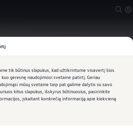
rtį
e tik būtinus slapukus, kad užtikrintume visavertį šios
s kuo geresnę naudojimosi svetaine patirtį. Geriau
udojimąsi mūsų svetaine taip pat galime dalytis su savo
uriuos kitus slapukus, išskyrus būtinuosius, pasirinkite
formacijos, įskaitant konkrečią informaciją apie kiekvieną