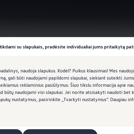
okiai užduočiai
Įkrovimas ir nuvažiuojamas atstumas
tikdami su slapukais, pradėsite individualiai jums pritaikytą pati
dalinys, naudoja slapukus. Kodėl? Puikus klausimas! Mes naudojam
imą, gali būti naudojami papildomi slapukai, siekiant suteikti Jum
ite.
Važiuokite toliau.
teikiamus reklaminius pasiūlymus. Šiuo tikslu informacija apie na
ad būtų naudojami visi slapukai. Jei norite atsisakyti naudoti bet k
s slapukų nustatymus, pasirinkite „Tvarkyti nustatymus“. Daugiau in
eitimo