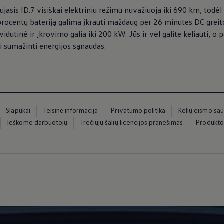
jasis ID.7 visiškai elektriniu režimu nuvažiuoja iki 690 km, todėl 
ugedus
 procentų bateriją galima įkrauti maždaug per 26 minutes DC greit
idutinė ir įkrovimo galia iki 200 kW. Jūs ir vėl galite keliauti, o
i sumažinti energijos sąnaudas.
Slapukai
Teisinė informacija
Privatumo politika
Kelių eismo sa
inės įrangos atnaujinimai
Ieškome darbuotojų
Trečiųjų šalių licencijos pranešimas
Produkto
graminės įrangos atnaujinimai