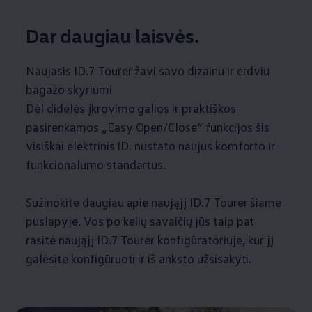
Dar daugiau laisvės.
Naujasis ID.7 Tourer žavi savo dizainu ir erdviu
bagažo skyriumi
Dėl didelės įkrovimo galios ir praktiškos
pasirenkamos „Easy Open/Close“ funkcijos šis
visiškai elektrinis ID. nustato naujus komforto ir
funkcionalumo standartus.
Sužinokite daugiau apie naująjį ID.7 Tourer šiame
puslapyje. Vos po kelių savaičių jūs taip pat
rasite naująjį ID.7 Tourer konfigūratoriuje, kur jį
galėsite konfigūruoti ir iš anksto užsisakyti.