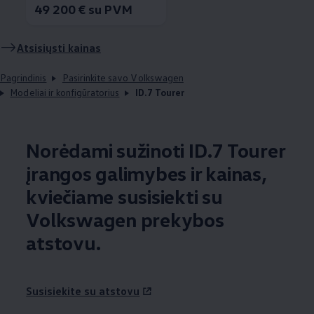
49 200 € su PVM
Atsisiųsti kainas
Pagrindinis
Pasirinkite savo Volkswagen
Modeliai ir konfigūratorius
ID.7 Tourer
Norėdami sužinoti ID.7 Tourer
įrangos galimybes ir kainas,
kviečiame susisiekti su
Volkswagen
prekybos
atstovu.
Susisiekite su atstovu