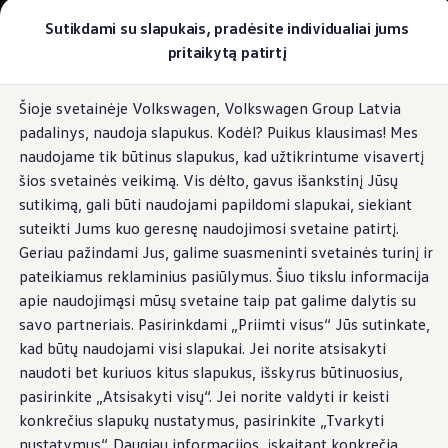
Pasirinkite savo Volkswagen
Sutikdami su slapukais, pradėsite individualiai jums
Modeliai ir konfigūratorius
pritaikytą patirtį
Naujasis ID. Cross
Konfigūruoti
Pereiti į
Pereiti į
Volkswagen visureigiai
Šioje svetainėje Volkswagen, Volkswagen Group Latvia
pagrindinį
poraštę
Volkswagen komerciniai automobiliai. Pasiruošę bet k
ID. Sound
padalinys, naudoja slapukus. Kodėl? Puikus klausimas! Mes
turinį
Volkswagen automobilių e-parduotuvė
Pasiūlymai ir paslaugos
naudojame tik būtinus slapukus, kad užtikrintume visavertį
Jubiliejinis pasiūlymas
šios svetainės veikimą. Vis dėlto, gavus išankstinį Jūsų
Garantija
sutikimą, gali būti naudojami papildomi slapukai, siekiant
Lizingas
Garsiai
unikalus
Automobilio mainai
suteikti Jums kuo geresnę naudojimosi svetaine patirtį.
Volkswagen automobilių e-parduotuvė
Geriau pažindami Jus, galime suasmeninti svetainės turinį ir
Elektromobiliai ir hibridiniai modeliai
pateikiamus reklaminius pasiūlymus. Šiuo tikslu informacija
Valstybės parama
Elektromobiliai
apie naudojimąsi mūsų svetaine taip pat galime dalytis su
ID. žinios
savo partneriais. Pasirinkdami „Priimti visus“ Jūs sutinkate,
Įkrovimas ir ridos atsarga
kad būtų naudojami visi slapukai. Jei norite atsisakyti
Technologija ir evoliucija
Perėjimas prie elektrinio mobilumo
naudoti bet kuriuos kitus slapukus, išskyrus būtinuosius,
Ekologinis tvarumas
pasirinkite „Atsisakyti visų“. Jei norite valdyti ir keisti
Elektromobiliai servise: daugiau jokio alyvos k
konkrečius slapukų nustatymus, pasirinkite „Tvarkyti
ID. programinės įrangos atnaujinimas*
Elektromobilių pristatymo trukmė
nustatymus“. Daugiau informacijos, įskaitant konkrečią