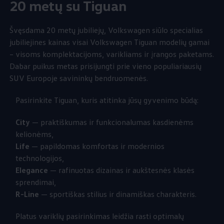
20 metų su Tiguan
Švęsdama 20 metų jubiliejų,
Volkswagen
siūlo specialias
jubiliejines kainas visai
Volkswagen
Tiguan modelių gamai
– visoms komplektacijoms, varikliams ir įrangos paketams.
Dabar puikus metas prisijungti prie vieno populiariausių
SUV Europoje savininkų bendruomenės.
Pasirinkite Tiguan, kuris atitinka jūsų gyvenimo būdą:
City
— praktiškumas ir funkcionalumas kasdienėms
kelionėms,
Life
— papildomas komfortas ir modernios
technologijos,
Elegance
— rafinuotas dizainas ir aukštesnės klasės
sprendimai,
R-Line
— sportiškas stilius ir dinamiškas charakteris.
Platus variklių pasirinkimas leidžia rasti optimalų