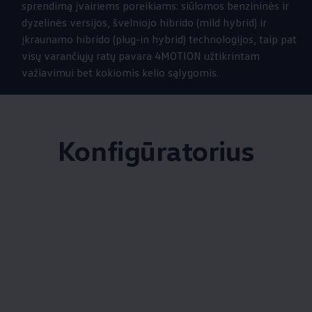
sprendimą įvairiems poreikiams: siūlomos benzininės ir
dyzelinės versijos, švelniojo hibrido (mild hybrid) ir
įkraunamo hibrido (plug-in hybrid) technologijos, taip pat
visų varančiųjų ratų pavara 4MOTION užtikrintam
važiavimui bet kokiomis kelio sąlygomis.
Konfigūratorius