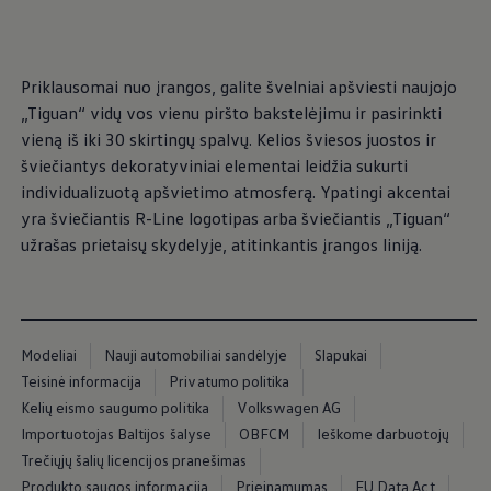
, iš
, iš
Ratai ir padangos
Pagalba įvykus eismo įvykiui ar automobiliui s
Volkswagen servisas
Priedai
Priklausomai nuo įrangos, galite švelniai apšviesti naujojo
Interjero ir eksterjero apsauga
Transportavimo ir bagažo sprendimai
„Tiguan“ vidų vos vienu piršto bakstelėjimu ir pasirinkti
Pramogos ir elektronika
vieną iš iki 30 skirtingų spalvų. Kelios šviesos juostos ir
Suasmeninimas
šviečiantys dekoratyviniai elementai leidžia sukurti
Sieninė įkrovimo stotelė ir įkrovimo kabeliai
Informacija klientams
individualizuotą apšvietimo atmosferą. Ypatingi akcentai
Perdirbimas ir grąžinimas
yra šviečiantis R-Line logotipas arba šviečiantis „Tiguan“
Atšaukimo kampanijos
užrašas prietaisų skydelyje, atitinkantis įrangos liniją.
Įspėjamieji ir kiti šviesos indikatoriai
Naujausi jūsų Volkswagen automobilio program
Vidaus degimo variklį turinčių automobilių pro
Skaitmeninė instrukcija
myVolkswagen
Takata oro pagalvių atšaukimas dėl saugos problemų
Modeliai
Nauji automobiliai sandėlyje
Slapukai
Teisinė informacija
Privatumo politika
Kelių eismo saugumo politika
Volkswagen AG
Importuotojas Baltijos šalyse
OBFCM
Ieškome darbuotojų
Trečiųjų šalių licencijos pranešimas
Produkto saugos informacija
Prieinamumas
EU Data Act