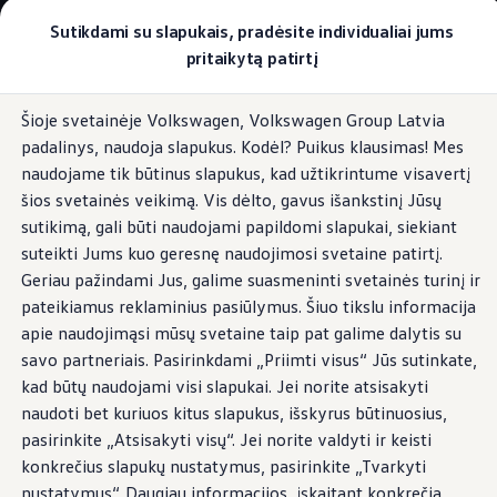
Pasirinkite savo Volkswagen
Sutikdami su slapukais, pradėsite individualiai jums
Modeliai ir konfigūratorius
pritaikytą patirtį
Naujasis ID. Cross
Konfigūruoti
Pereiti į
Pereiti į
Volkswagen visureigiai
Šioje svetainėje Volkswagen, Volkswagen Group Latvia
pagrindinį
poraštę
Volkswagen komerciniai automobiliai. Pasiruošę bet k
Foninis apšvietimas
padalinys, naudoja slapukus. Kodėl? Puikus klausimas! Mes
turinį
Volkswagen automobilių e-parduotuvė
Pasiūlymai ir paslaugos
naudojame tik būtinus slapukus, kad užtikrintume visavertį
Jubiliejinis pasiūlymas
šios svetainės veikimą. Vis dėlto, gavus išankstinį Jūsų
Garantija
sutikimą, gali būti naudojami papildomi slapukai, siekiant
Lizingas
Erdves apibrėžia
spalvos
Automobilio mainai
suteikti Jums kuo geresnę naudojimosi svetaine patirtį.
Volkswagen automobilių e-parduotuvė
Geriau pažindami Jus, galime suasmeninti svetainės turinį ir
Elektromobiliai ir hibridiniai modeliai
pateikiamus reklaminius pasiūlymus. Šiuo tikslu informacija
Valstybės parama
Elektromobiliai
apie naudojimąsi mūsų svetaine taip pat galime dalytis su
ID. žinios
savo partneriais. Pasirinkdami „Priimti visus“ Jūs sutinkate,
Įkrovimas ir ridos atsarga
kad būtų naudojami visi slapukai. Jei norite atsisakyti
Technologija ir evoliucija
Perėjimas prie elektrinio mobilumo
naudoti bet kuriuos kitus slapukus, išskyrus būtinuosius,
Ekologinis tvarumas
pasirinkite „Atsisakyti visų“. Jei norite valdyti ir keisti
Elektromobiliai servise: daugiau jokio alyvos k
konkrečius slapukų nustatymus, pasirinkite „Tvarkyti
ID. programinės įrangos atnaujinimas*
Elektromobilių pristatymo trukmė
nustatymus“. Daugiau informacijos, įskaitant konkrečią