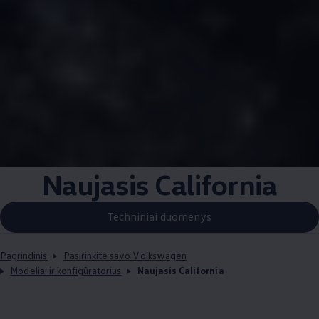
Naujasis California
Techniniai duomenys
Pagrindinis
Pasirinkite savo Volkswagen
Modeliai ir konfigūratorius
Naujasis California