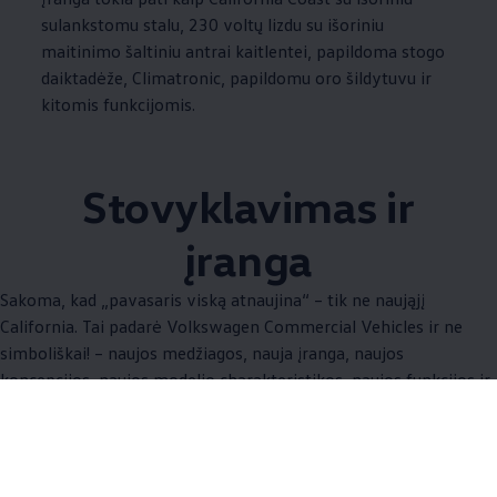
sulankstomu stalu, 230 voltų lizdu su išoriniu
maitinimo šaltiniu antrai kaitlentei, papildoma stogo
daiktadėže, Climatronic, papildomu oro šildytuvu ir
kitomis funkcijomis.
Stovyklavimas ir
įranga
Sakoma, kad „pavasaris viską atnaujina“ – tik ne naująjį
California. Tai padarė
Volkswagen
Commercial Vehicles ir ne
simboliškai! – naujos medžiagos, nauja įranga, naujos
koncepcijos, naujos modelio charakteristikos, naujos funkcijos ir
daug daugiau. Atraskite stovyklavimą ir kasdienį gyvenimą iš
naujo. Su naujuoju California.
iš Elemento
All (8)
Gyvenamoji ir miegojimo erdvės (5)
Išorė (3)