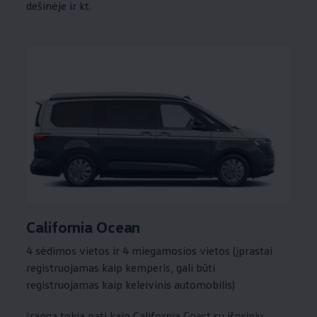
dešinėje ir kt.
California Ocean
4 sėdimos vietos ir 4 miegamosios vietos (įprastai
registruojamas kaip kemperis, gali būti
registruojamas kaip keleivinis automobilis)
Įranga tokia pati kaip California Coast su išoriniu