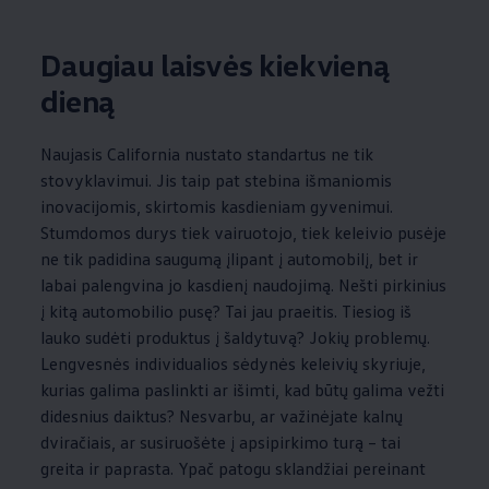
Daugiau laisvės kiekvieną
dieną
Naujasis California nustato standartus ne tik
stovyklavimui. Jis taip pat stebina išmaniomis
inovacijomis, skirtomis kasdieniam gyvenimui.
Stumdomos durys tiek vairuotojo, tiek keleivio pusėje
ne tik padidina saugumą įlipant į automobilį, bet ir
labai palengvina jo kasdienį naudojimą. Nešti pirkinius
į kitą automobilio pusę? Tai jau praeitis. Tiesiog iš
lauko sudėti produktus į šaldytuvą? Jokių problemų.
Lengvesnės individualios sėdynės keleivių skyriuje,
kurias galima paslinkti ar išimti, kad būtų galima vežti
didesnius daiktus? Nesvarbu, ar važinėjate kalnų
dviračiais, ar susiruošėte į apsipirkimo turą – tai
greita ir paprasta. Ypač patogu sklandžiai pereinant