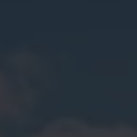
Ratai ir padangos
Pagalba įvykus eismo įvykiui ar automobiliui s
Volkswagen servisas
Priedai
Interjero ir eksterjero apsauga
Transportavimo ir bagažo sprendimai
Pramogos ir elektronika
Suasmeninimas
Sieninė įkrovimo stotelė ir įkrovimo kabeliai
Informacija klientams
Perdirbimas ir grąžinimas
Atšaukimo kampanijos
Įspėjamieji ir kiti šviesos indikatoriai
Naujausi jūsų Volkswagen automobilio program
Vidaus degimo variklį turinčių automobilių pro
Skaitmeninė instrukcija
myVolkswagen
Takata oro pagalvių atšaukimas dėl saugos problemų