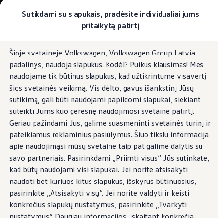
Pasirinkite savo Volkswagen
Sutikdami su slapukais, pradėsite individualiai jums
Modeliai ir konfigūratorius
pritaikytą patirtį
Naujasis ID. Cross
Konfigūruoti
Pereiti į
Pereiti į
Volkswagen visureigiai
Šioje svetainėje Volkswagen, Volkswagen Group Latvia
pagrindinį
poraštę
Volkswagen komerciniai automobiliai. Pasiruošę bet k
Kemperio akumuliatorius
padalinys, naudoja slapukus. Kodėl? Puikus klausimas! Mes
turinį
Volkswagen automobilių e-parduotuvė
Pasiūlymai ir paslaugos
naudojame tik būtinus slapukus, kad užtikrintume visavertį
Jubiliejinis pasiūlymas
šios svetainės veikimą. Vis dėlto, gavus išankstinį Jūsų
Garantija
sutikimą, gali būti naudojami papildomi slapukai, siekiant
Lizingas
Elektros tiekimas
Automobilio mainai
suteikti Jums kuo geresnę naudojimosi svetaine patirtį.
Volkswagen automobilių e-parduotuvė
Geriau pažindami Jus, galime suasmeninti svetainės turinį ir
Elektromobiliai ir hibridiniai modeliai
kemperiui
pateikiamus reklaminius pasiūlymus. Šiuo tikslu informacija
Valstybės parama
Elektromobiliai
apie naudojimąsi mūsų svetaine taip pat galime dalytis su
ID. žinios
savo partneriais. Pasirinkdami „Priimti visus“ Jūs sutinkate,
Įkrovimas ir ridos atsarga
Be „įprasto“, skirto starteriui, akumuliatoriaus, kuris yra
kad būtų naudojami visi slapukai. Jei norite atsisakyti
Technologija ir evoliucija
kiekviename automobilyje su vidaus degimo varikliu,
Perėjimas prie elektrinio mobilumo
naudoti bet kuriuos kitus slapukus, išskyrus būtinuosius,
California yra papildomas akumuliatorius pradedant nuo
Ekologinis tvarumas
pasirinkite „Atsisakyti visų“. Jei norite valdyti ir keisti
Elektromobiliai servise: daugiau jokio alyvos k
Beach Tour modelio – Coast ir Ocean modeliuose yra netgi
konkrečius slapukų nustatymus, pasirinkite „Tvarkyti
ID. programinės įrangos atnaujinimas*
du kemperio akumuliatoriai standartinėje įrangoje. Jie tiekia
Elektromobilių pristatymo trukmė
nustatymus“. Daugiau informacijos, įskaitant konkrečią