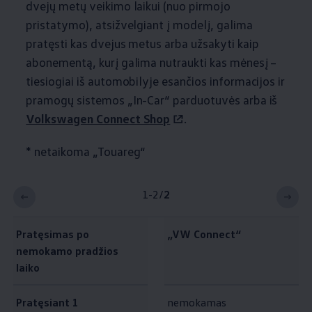
dvejų metų veikimo laikui (nuo pirmojo
pristatymo), atsižvelgiant į modelį, galima
pratęsti kas dvejus metus arba užsakyti kaip
abonementą, kurį galima nutraukti kas mėnesį –
tiesiogiai iš automobilyje esančios informacijos ir
pramogų sistemos „In-Car“ parduotuvės arba iš
Volkswagen
Connect Shop
.
* netaikoma „Touareg“
1-2
/
2
Pratęsimas po
„VW Connect“
nemokamo pradžios
laiko
Pratęsiant 1
nemokamas