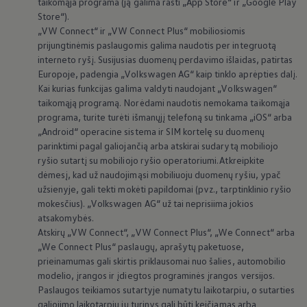
taikomąja programa (ją galima rasti „App Store“ ir „Google Play
Store“).
„VW Connect“ ir „VW Connect Plus“ mobiliosiomis
prijungtinėmis paslaugomis galima naudotis per integruotą
interneto ryšį. Susijusias duomenų perdavimo išlaidas, patirtas
Europoje, padengia
„
Volkswagen
AG“ kaip tinklo aprėpties dalį.
Kai kurias funkcijas galima valdyti naudojant
„
Volkswagen
“
taikomąją programą. Norėdami naudotis nemokama taikomąja
programa, turite turėti išmanųjį telefoną su tinkama „iOS“ arba
„Android“ operacine sistema ir SIM kortelę su duomenų
parinktimi pagal galiojančią arba atskirai sudarytą mobiliojo
ryšio sutartį su mobiliojo ryšio operatoriumi. Atkreipkite
dėmesį, kad už naudojimąsi mobiliuoju duomenų ryšiu, ypač
užsienyje, gali tekti mokėti papildomai (pvz., tarptinklinio ryšio
mokesčius).
„
Volkswagen
AG“ už tai neprisiima jokios
atsakomybės.
Atskirų „VW Connect“, „VW Connect Plus“, „We Connect“ arba
„We Connect Plus“ paslaugų, aprašytų paketuose,
prieinamumas gali skirtis priklausomai nuo šalies, automobilio
modelio, įrangos ir įdiegtos programinės įrangos versijos.
Paslaugos teikiamos sutartyje numatytu laikotarpiu, o sutarties
galiojimo laikotarpiu jų turinys gali būti keičiamas arba