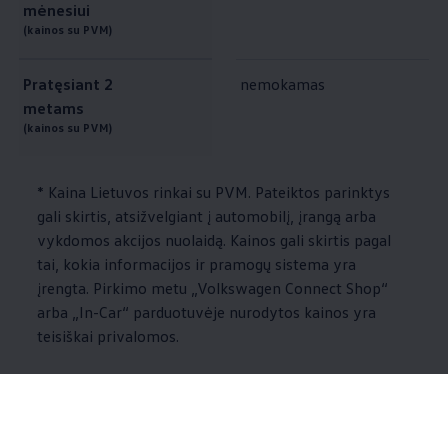
mėnesiui
(kainos su PVM)
Pratęsiant 2
nemokamas
metams
(kainos su PVM)
* Kaina Lietuvos rinkai su PVM. Pateiktos parinktys
gali skirtis, atsižvelgiant į automobilį, įrangą arba
vykdomos akcijos nuolaidą. Kainos gali skirtis pagal
tai, kokia informacijos ir pramogų sistema yra
įrengta. Pirkimo metu
„
Volkswagen
Connect Shop“
arba „In-Car“ parduotuvėje nurodytos kainos yra
teisiškai privalomos.