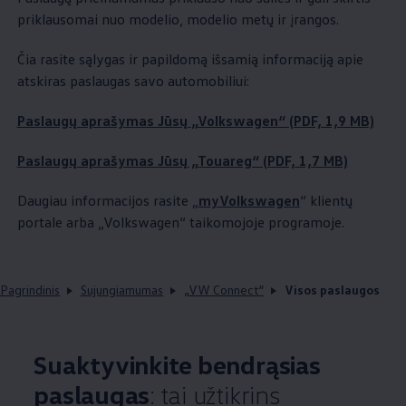
priklausomai nuo modelio, modelio metų ir įrangos.
Čia rasite sąlygas ir papildomą išsamią informaciją apie
atskiras paslaugas savo automobiliui:
Paslaugų aprašymas Jūsų
„
Volkswagen
“ (PDF, 1,9 MB)
Paslaugų aprašymas Jūsų „Touareg“ (PDF, 1,7 MB)
Daugiau informacijos rasite „
myVolkswagen
“ klientų
portale arba
„
Volkswagen
“ taikomojoje programoje.
Pagrindinis
Sujungiamumas
„VW Connect“
Visos paslaugos
Suaktyvinkite bendrąsias
paslaugas
: tai užtikrins