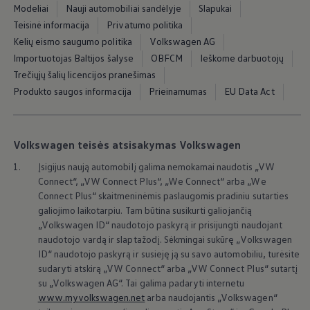
Ratai ir padangos
Modeliai
Nauji automobiliai sandėlyje
Slapukai
Pagalba įvykus eismo įvykiui ar automobiliui s
Teisinė informacija
Privatumo politika
Volkswagen servisas
Kelių eismo saugumo politika
Volkswagen AG
Priedai
Interjero ir eksterjero apsauga
Importuotojas Baltijos šalyse
OBFCM
Ieškome darbuotojų
Transportavimo ir bagažo sprendimai
Trečiųjų šalių licencijos pranešimas
Pramogos ir elektronika
Produkto saugos informacija
Prieinamumas
EU Data Act
Suasmeninimas
Sieninė įkrovimo stotelė ir įkrovimo kabeliai
Informacija klientams
Perdirbimas ir grąžinimas
Atšaukimo kampanijos
Volkswagen teisės atsisakymas Volkswagen
Įspėjamieji ir kiti šviesos indikatoriai
1.
Įsigijus naują automobilį galima nemokamai naudotis „VW
Naujausi jūsų Volkswagen automobilio program
Vidaus degimo variklį turinčių automobilių pro
Connect“, „VW Connect Plus“, „We Connect“ arba „We
Skaitmeninė instrukcija
Connect Plus“ skaitmeninėmis paslaugomis pradiniu sutarties
myVolkswagen
galiojimo laikotarpiu. Tam būtina susikurti galiojančią
Takata oro pagalvių atšaukimas dėl saugos problemų
„
Volkswagen
ID“ naudotojo paskyrą ir prisijungti naudojant
naudotojo vardą ir slaptažodį. Sėkmingai sukūrę
„
Volkswagen
ID“ naudotojo paskyrą ir susieję ją su savo automobiliu, turėsite
sudaryti atskirą „VW Connect“ arba „VW Connect Plus“ sutartį
su
„
Volkswagen
AG“. Tai galima padaryti internetu
www.myvolkswagen.net
arba naudojantis
„
Volkswagen
“