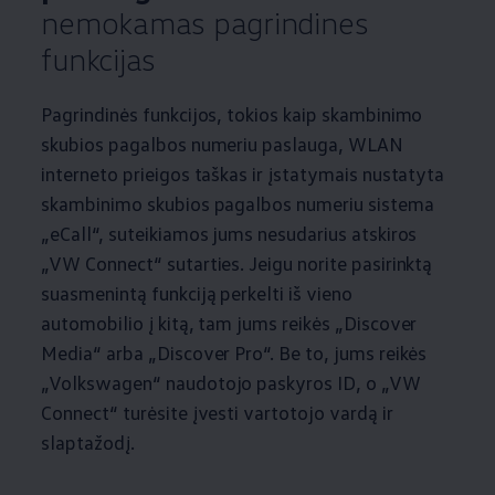
nemokamas pagrindines
funkcijas
Pagrindinės funkcijos, tokios kaip skambinimo
skubios pagalbos numeriu paslauga, WLAN
interneto prieigos taškas ir įstatymais nustatyta
skambinimo skubios pagalbos numeriu sistema
„eCall“, suteikiamos jums nesudarius atskiros
„VW Connect“ sutarties. Jeigu norite pasirinktą
suasmenintą funkciją perkelti iš vieno
automobilio į kitą, tam jums reikės „Discover
Media“ arba „Discover Pro“. Be to, jums reikės
„
Volkswagen
“ naudotojo paskyros ID, o „VW
Connect“ turėsite įvesti vartotojo vardą ir
slaptažodį.