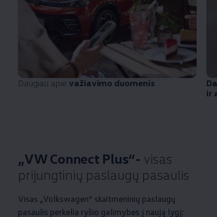
Daugiau apie
važiavimo duomenis
Da
ir
„VW Connect Plus“-
visas
prijungtinių paslaugų pasaulis
Visas
„
Volkswagen
“ skaitmeninių paslaugų
pasaulis perkelia ryšio galimybes į naują lygį: