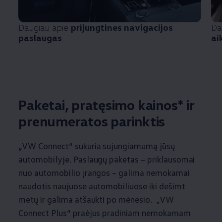
Daugiau apie
prijungtines navigacijos
Da
paslaugas
ai
Paketai, pratęsimo kainos* ir
prenumeratos parinktis
„VW Connect“ sukuria sujungiamumą jūsų
automobilyje. Paslaugų paketas – priklausomai
nuo automobilio įrangos – galima nemokamai
naudotis naujuose automobiliuose iki dešimt
metų ir galima atšaukti po mėnesio. „VW
Connect Plus“ praėjus pradiniam nemokamam