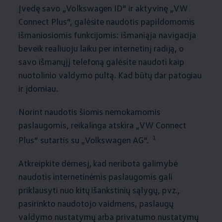
Įvedę savo
„
Volkswagen
ID“ ir aktyvinę „VW
Connect Plus“, galėsite naudotis papildomomis
išmaniosiomis funkcijomis: išmaniąja navigacija
beveik realiuoju laiku per internetinį radiją, o
savo išmanųjį telefoną galėsite naudoti kaip
nuotolinio valdymo pultą. Kad būtų dar patogiau
ir įdomiau.
Norint naudotis šiomis nemokamomis
paslaugomis, reikalinga atskira „VW Connect
1
Plus“ sutartis su
„
Volkswagen
AG“.
Atkreipkite dėmesį, kad neribota galimybė
naudotis internetinėmis paslaugomis gali
priklausyti nuo kitų išankstinių sąlygų, pvz.,
pasirinkto naudotojo vaidmens, paslaugų
valdymo nustatymų arba privatumo nustatymų