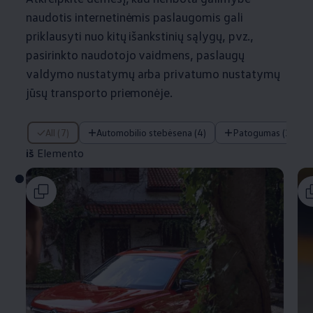
naudotis internetinėmis paslaugomis gali
priklausyti nuo kitų išankstinių sąlygų, pvz.,
pasirinkto naudotojo vaidmens, paslaugų
valdymo nustatymų arba privatumo nustatymų
jūsų transporto priemonėje.
iš Elemento
All (7)
Automobilio stebėsena (4)
Patogumas (1)
iš
Elemento