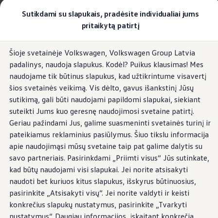
Pasirinkite savo Volkswagen
Sutikdami su slapukais, pradėsite individualiai jums
Modeliai ir konfigūratorius
pritaikytą patirtį
Naujasis ID. Cross
Konfigūruoti
Pereiti į
Pereiti į
Volkswagen visureigiai
Šioje svetainėje Volkswagen, Volkswagen Group Latvia
pagrindinį
poraštę
Volkswagen komerciniai automobiliai. Pasiruošę bet k
Orai
padalinys, naudoja slapukus. Kodėl? Puikus klausimas! Mes
turinį
Volkswagen automobilių e-parduotuvė
Pasiūlymai ir paslaugos
naudojame tik būtinus slapukus, kad užtikrintume visavertį
Jubiliejinis pasiūlymas
šios svetainės veikimą. Vis dėlto, gavus išankstinį Jūsų
Garantija
sutikimą, gali būti naudojami papildomi slapukai, siekiant
Lizingas
Kokie numatomi orai?
Automobilio mainai
suteikti Jums kuo geresnę naudojimosi svetaine patirtį.
Volkswagen automobilių e-parduotuvė
Geriau pažindami Jus, galime suasmeninti svetainės turinį ir
Elektromobiliai ir hibridiniai modeliai
Orų internetinė taikomoji
pateikiamus reklaminius pasiūlymus. Šiuo tikslu informacija
Valstybės parama
Elektromobiliai
apie naudojimąsi mūsų svetaine taip pat galime dalytis su
programa iš karto rodo
ID. žinios
savo partneriais. Pasirinkdami „Priimti visus“ Jūs sutinkate,
Įkrovimas ir ridos atsarga
kad būtų naudojami visi slapukai. Jei norite atsisakyti
Technologija ir evoliucija
informaciją
Perėjimas prie elektrinio mobilumo
naudoti bet kuriuos kitus slapukus, išskyrus būtinuosius,
Ekologinis tvarumas
pasirinkite „Atsisakyti visų“. Jei norite valdyti ir keisti
Elektromobiliai servise: daugiau jokio alyvos k
konkrečius slapukų nustatymus, pasirinkite „Tvarkyti
ID. programinės įrangos atnaujinimas*
Elektromobilių pristatymo trukmė
nustatymus“. Daugiau informacijos, įskaitant konkrečią