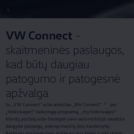
1
VW Connect
–
skaitmeninės paslaugos,
kad būtų daugiau
patogumo ir patogesnė
apžvalga
2
Su „VW Connect“ arba anksčiau „We Connect“
per
„
Volkswagen
“ taikomąją programą, „myVolkswagen“
klientų portalą arba tiesiogiai savo automobilyje naudotis
daugybe paslaugų, palengvinančių jūsų kasdienybę.
Paslaugų prieinamumas priklauso nuo šalies ir gali skirtis