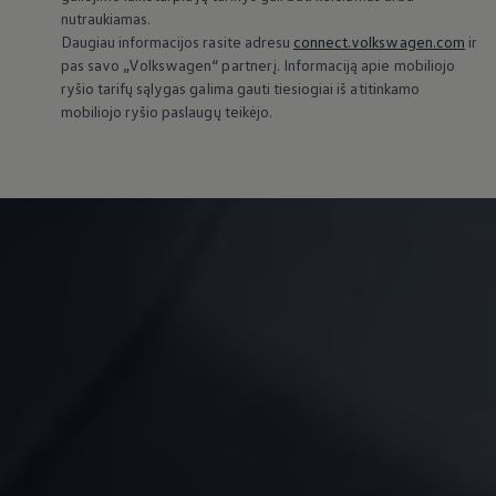
nutraukiamas.
Daugiau informacijos rasite adresu
connect.volkswagen.com
ir
pas savo
„
Volkswagen
“ partnerį. Informaciją apie mobiliojo
ryšio tarifų sąlygas galima gauti tiesiogiai iš atitinkamo
mobiliojo ryšio paslaugų teikėjo.