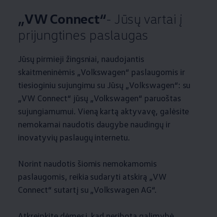
„VW Connect“
- Jūsų vartai į
prijungtines paslaugas
Jūsų pirmieji žingsniai, naudojantis
skaitmeninėmis
„
Volkswagen
“ paslaugomis ir
tiesioginiu sujungimu su Jūsų
„
Volkswagen
“: su
„VW Connect“ jūsų
„
Volkswagen
“ paruoštas
sujungiamumui. Vieną kartą aktyvavę, galėsite
nemokamai naudotis daugybe naudingų ir
inovatyvių paslaugų internetu.
Norint naudotis šiomis nemokamomis
paslaugomis, reikia sudaryti atskirą „VW
Connect“ sutartį su
„
Volkswagen
AG“.
Atkreipkite dėmesį, kad neribota galimybė