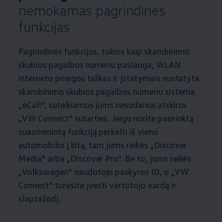
nemokamas pagrindines
funkcijas
Pagrindinės funkcijos, tokios kaip skambinimo
skubios pagalbos numeriu paslauga, WLAN
interneto prieigos taškas ir įstatymais nustatyta
skambinimo skubios pagalbos numeriu sistema
„eCall“, suteikiamos jums nesudarius atskiros
„VW Connect“ sutarties. Jeigu norite pasirinktą
suasmenintą funkciją perkelti iš vieno
automobilio į kitą, tam jums reikės „Discover
Media“ arba „Discover Pro“. Be to, jums reikės
„
Volkswagen
“ naudotojo paskyros ID, o „VW
Connect“ turėsite įvesti vartotojo vardą ir
slaptažodį.