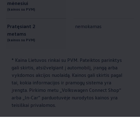
mėnesiui
(kainos su PVM)
Pratęsiant 2
nemokamas
metams
(kainos su PVM)
* Kaina Lietuvos rinkai su PVM. Pateiktos parinktys
gali skirtis, atsižvelgiant į automobilį, įrangą arba
vykdomos akcijos nuolaidą. Kainos gali skirtis pagal
tai, kokia informacijos ir pramogų sistema yra
įrengta. Pirkimo metu
„
Volkswagen
Connect Shop“
arba „In-Car“ parduotuvėje nurodytos kainos yra
teisiškai privalomos.