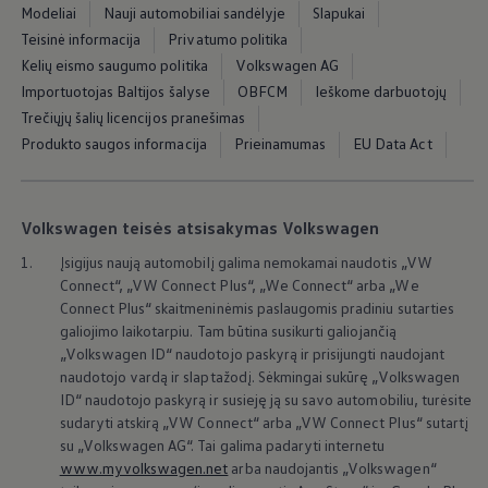
Ratai ir padangos
Modeliai
Nauji automobiliai sandėlyje
Slapukai
Pagalba įvykus eismo įvykiui ar automobiliui s
Teisinė informacija
Privatumo politika
Volkswagen servisas
Kelių eismo saugumo politika
Volkswagen AG
Priedai
Interjero ir eksterjero apsauga
Importuotojas Baltijos šalyse
OBFCM
Ieškome darbuotojų
Transportavimo ir bagažo sprendimai
Trečiųjų šalių licencijos pranešimas
Pramogos ir elektronika
Produkto saugos informacija
Prieinamumas
EU Data Act
Suasmeninimas
Sieninė įkrovimo stotelė ir įkrovimo kabeliai
Informacija klientams
Perdirbimas ir grąžinimas
Atšaukimo kampanijos
Volkswagen teisės atsisakymas Volkswagen
Įspėjamieji ir kiti šviesos indikatoriai
1.
Įsigijus naują automobilį galima nemokamai naudotis „VW
Naujausi jūsų Volkswagen automobilio program
Vidaus degimo variklį turinčių automobilių pro
Connect“, „VW Connect Plus“, „We Connect“ arba „We
Skaitmeninė instrukcija
Connect Plus“ skaitmeninėmis paslaugomis pradiniu sutarties
myVolkswagen
galiojimo laikotarpiu. Tam būtina susikurti galiojančią
Takata oro pagalvių atšaukimas dėl saugos problemų
„
Volkswagen
ID“ naudotojo paskyrą ir prisijungti naudojant
naudotojo vardą ir slaptažodį. Sėkmingai sukūrę
„
Volkswagen
ID“ naudotojo paskyrą ir susieję ją su savo automobiliu, turėsite
sudaryti atskirą „VW Connect“ arba „VW Connect Plus“ sutartį
su
„
Volkswagen
AG“. Tai galima padaryti internetu
www.myvolkswagen.net
arba naudojantis
„
Volkswagen
“