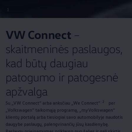
1
VW Connect
–
skaitmeninės paslaugos,
kad būtų daugiau
patogumo ir patogesnė
apžvalga
2
Su „VW Connect“ arba anksčiau „We Connect“
per
„
Volkswagen
“ taikomąją programą, „myVolkswagen“
klientų portalą arba tiesiogiai savo automobilyje naudotis
daugybe paslaugų, palengvinančių jūsų kasdienybę.
Paslaugų prieinamumas priklauso nuo šalies ir gali skirtis