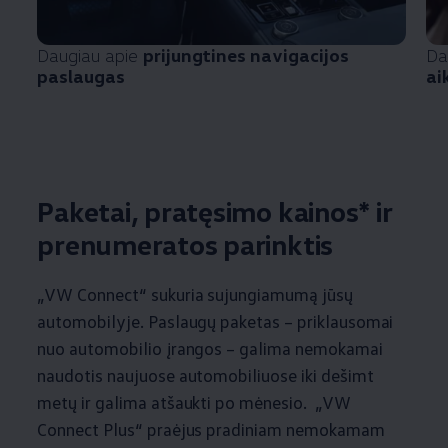
Daugiau apie
prijungtines navigacijos
Da
paslaugas
ai
Paketai, pratęsimo kainos* ir
prenumeratos parinktis
„VW Connect“ sukuria sujungiamumą jūsų
automobilyje. Paslaugų paketas – priklausomai
nuo automobilio įrangos – galima nemokamai
naudotis naujuose automobiliuose iki dešimt
metų ir galima atšaukti po mėnesio. „VW
Connect Plus“ praėjus pradiniam nemokamam