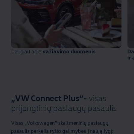
Daugiau apie
važiavimo duomenis
Da
ir
„VW Connect Plus“-
visas
prijungtinių paslaugų pasaulis
Visas
„
Volkswagen
“ skaitmeninių paslaugų
pasaulis perkelia ryšio galimybes į naują lygį: