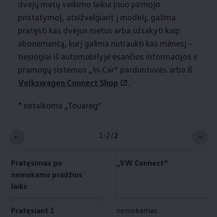
dvejų metų veikimo laikui (nuo pirmojo
pristatymo), atsižvelgiant į modelį, galima
pratęsti kas dvejus metus arba užsakyti kaip
abonementą, kurį galima nutraukti kas mėnesį –
tiesiogiai iš automobilyje esančios informacijos ir
pramogų sistemos „In-Car“ parduotuvės arba iš
Volkswagen
Connect Shop
.
* netaikoma „Touareg“
1-2
/
2
Pratęsimas po
„VW Connect“
nemokamo pradžios
laiko
Pratęsiant 1
nemokamas