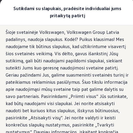
Pasirinkite savo Volkswagen
Sutikdami su slapukais, pradėsite individualiai jums
Modeliai ir konfigūratorius
pritaikytą patirtį
Naujasis ID. Cross
Konfigūruoti
Pereiti į
Pereiti į
Volkswagen visureigiai
Šioje svetainėje Volkswagen, Volkswagen Group Latvia
pagrindinį
poraštę
Volkswagen komerciniai automobiliai. Pasiruošę bet k
Transporto priemonės būklė
padalinys, naudoja slapukus. Kodėl? Puikus klausimas! Mes
turinį
Volkswagen automobilių e-parduotuvė
Pasiūlymai ir paslaugos
naudojame tik būtinus slapukus, kad užtikrintume visavertį
Jubiliejinis pasiūlymas
šios svetainės veikimą. Vis dėlto, gavus išankstinį Jūsų
Garantija
sutikimą, gali būti naudojami papildomi slapukai, siekiant
Lizingas
Jūsų
„
Volkswagen
“suteiks
Automobilio mainai
suteikti Jums kuo geresnę naudojimosi svetaine patirtį.
Volkswagen automobilių e-parduotuvė
Geriau pažindami Jus, galime suasmeninti svetainės turinį ir
Elektromobiliai ir hibridiniai modeliai
visą informaciją. Jeigu
pateikiamus reklaminius pasiūlymus. Šiuo tikslu informacija
Valstybės parama
Elektromobiliai
apie naudojimąsi mūsų svetaine taip pat galime dalytis su
pageidaujate, su
ID. žinios
savo partneriais. Pasirinkdami „Priimti visus“ Jūs sutinkate,
Įkrovimas ir ridos atsarga
kad būtų naudojami visi slapukai. Jei norite atsisakyti
Technologija ir evoliucija
automatine automobilio
Perėjimas prie elektrinio mobilumo
naudoti bet kuriuos kitus slapukus, išskyrus būtinuosius,
Ekologinis tvarumas
pasirinkite „Atsisakyti visų“. Jei norite valdyti ir keisti
Elektromobiliai servise: daugiau jokio alyvos k
būkle
konkrečius slapukų nustatymus, pasirinkite „Tvarkyti
ID. programinės įrangos atnaujinimas*
Elektromobilių pristatymo trukmė
nustatymus“. Daugiau informacijos, įskaitant konkrečią