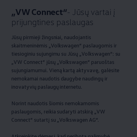
„VW Connect“
- Jūsų vartai į
prijungtines paslaugas
Jūsų pirmieji žingsniai, naudojantis
skaitmeninėmis
„
Volkswagen
“ paslaugomis ir
tiesioginiu sujungimu su Jūsų
„
Volkswagen
“: su
„VW Connect“ jūsų
„
Volkswagen
“ paruoštas
sujungiamumui. Vieną kartą aktyvavę, galėsite
nemokamai naudotis daugybe naudingų ir
inovatyvių paslaugų internetu.
Norint naudotis šiomis nemokamomis
paslaugomis, reikia sudaryti atskirą „VW
Connect“ sutartį su
„
Volkswagen
AG“.
Atkreipkite dėmesį, kad neribota galimybė