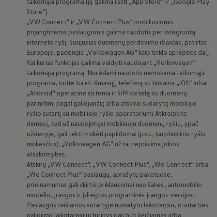
taikomąja programa (ją galima rasti „App Store“ ir „Google Play
Store“).
„VW Connect“ ir „VW Connect Plus“ mobiliosiomis
prijungtinėmis paslaugomis galima naudotis per integruotą
interneto ryšį. Susijusias duomenų perdavimo išlaidas, patirtas
Europoje, padengia
„
Volkswagen
AG“ kaip tinklo aprėpties dalį.
Kai kurias funkcijas galima valdyti naudojant
„
Volkswagen
“
taikomąją programą. Norėdami naudotis nemokama taikomąja
programa, turite turėti išmanųjį telefoną su tinkama „iOS“ arba
„Android“ operacine sistema ir SIM kortelę su duomenų
parinktimi pagal galiojančią arba atskirai sudarytą mobiliojo
ryšio sutartį su mobiliojo ryšio operatoriumi. Atkreipkite
dėmesį, kad už naudojimąsi mobiliuoju duomenų ryšiu, ypač
užsienyje, gali tekti mokėti papildomai (pvz., tarptinklinio ryšio
mokesčius).
„
Volkswagen
AG“ už tai neprisiima jokios
atsakomybės.
Atskirų „VW Connect“, „VW Connect Plus“, „We Connect“ arba
„We Connect Plus“ paslaugų, aprašytų paketuose,
prieinamumas gali skirtis priklausomai nuo šalies, automobilio
modelio, įrangos ir įdiegtos programinės įrangos versijos.
Paslaugos teikiamos sutartyje numatytu laikotarpiu, o sutarties
galiojimo laikotarpiu jų turinys gali būti keičiamas arba