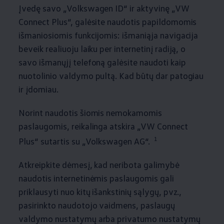
Įvedę savo
„
Volkswagen
ID“ ir aktyvinę „VW
Connect Plus“, galėsite naudotis papildomomis
išmaniosiomis funkcijomis: išmaniąja navigacija
beveik realiuoju laiku per internetinį radiją, o
savo išmanųjį telefoną galėsite naudoti kaip
nuotolinio valdymo pultą. Kad būtų dar patogiau
ir įdomiau.
Norint naudotis šiomis nemokamomis
paslaugomis, reikalinga atskira „VW Connect
1
Plus“ sutartis su
„
Volkswagen
AG“.
Atkreipkite dėmesį, kad neribota galimybė
naudotis internetinėmis paslaugomis gali
priklausyti nuo kitų išankstinių sąlygų, pvz.,
pasirinkto naudotojo vaidmens, paslaugų
valdymo nustatymų arba privatumo nustatymų