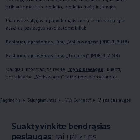
priklausomai nuo modelio, modelio metų ir įrangos.
Čia rasite sąlygas ir papildomą išsamią informaciją apie
atskiras paslaugas savo automobiliui:
Paslaugų aprašymas Jūsų
„
Volkswagen
“ (PDF, 1,9 MB)
Paslaugų aprašymas Jūsų „Touareg“ (PDF, 1,7 MB)
Daugiau informacijos rasite „
myVolkswagen
“ klientų
portale arba
„
Volkswagen
“ taikomojoje programoje.
Pagrindinis
Sujungiamumas
„VW Connect“
Visos paslaugos
Suaktyvinkite bendrąsias
paslaugas
: tai užtikrins