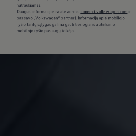
nutraukiamas.
Daugiau informacijos rasite adresu
connect.volkswagen.com
ir
pas savo
„
Volkswagen
“ partnerį. Informaciją apie mobiliojo
ryšio tarifų sąlygas galima gauti tiesiogiai iš atitinkamo
mobiliojo ryšio paslaugų teikėjo.