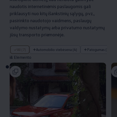
naudotis internetinėmis paslaugomis gali
priklausyti nuo kitų išankstinių sąlygų, pvz.,
pasirinkto naudotojo vaidmens, paslaugų
valdymo nustatymų arba privatumo nustatymų
jūsų transporto priemonėje.
iš Elemento
All (7)
Automobilio stebėsena (4)
Patogumas (1)
iš
Elemento