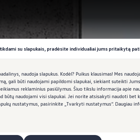
okiai užduočiai
tikdami su slapukais, pradėsite individualiai jums pritaikytą pati
dalinys, naudoja slapukus. Kodėl? Puikus klausimas! Mes naudojam
imą, gali būti naudojami papildomi slapukai, siekiant suteikti Jum
teikiamus reklaminius pasiūlymus. Šiuo tikslu informacija apie na
ad būtų naudojami visi slapukai. Jei norite atsisakyti naudoti bet k
s slapukų nustatymus, pasirinkite „Tvarkyti nustatymus“. Daugiau in
eitimo