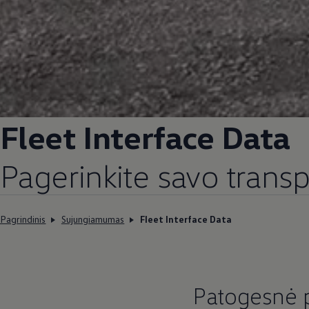
Fleet Interface Data
Pagerinkite savo trans
Pagrindinis
Sujungiamumas
Fleet Interface Data
Patogesnė p