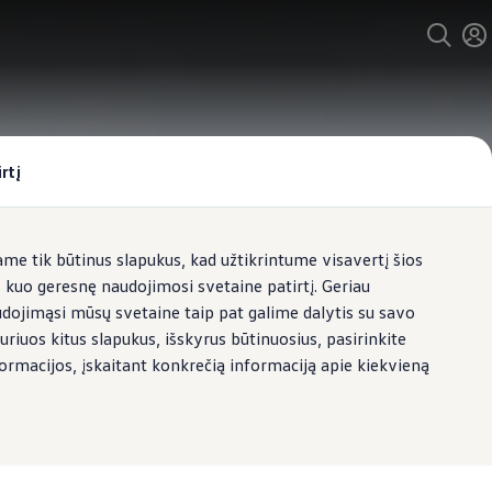
rtį
e tik būtinus slapukus, kad užtikrintume visavertį šios
s kuo geresnę naudojimosi svetaine patirtį. Geriau
udojimąsi mūsų svetaine taip pat galime dalytis su savo
uriuos kitus slapukus, išskyrus būtinuosius, pasirinkite
formacijos, įskaitant konkrečią informaciją apie kiekvieną