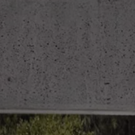
Ratai ir padangos
Pagalba įvykus eismo įvykiui ar automobiliui s
Volkswagen servisas
Priedai
Interjero ir eksterjero apsauga
Transportavimo ir bagažo sprendimai
Pramogos ir elektronika
Suasmeninimas
Sieninė įkrovimo stotelė ir įkrovimo kabeliai
Informacija klientams
Perdirbimas ir grąžinimas
Atšaukimo kampanijos
Įspėjamieji ir kiti šviesos indikatoriai
Naujausi jūsų Volkswagen automobilio program
Vidaus degimo variklį turinčių automobilių pro
Skaitmeninė instrukcija
myVolkswagen
Takata oro pagalvių atšaukimas dėl saugos problemų