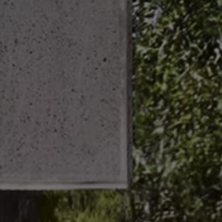
ugedus
inės įrangos atnaujinimai
graminės įrangos atnaujinimai