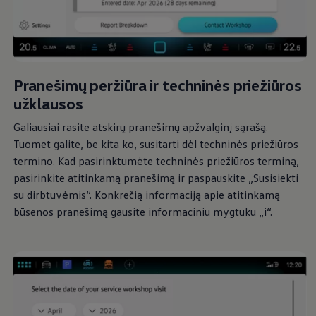
Pranešimų peržiūra ir techninės priežiūros
užklausos
Galiausiai rasite atskirų pranešimų apžvalginį sąrašą.
Tuomet galite, be kita ko, susitarti dėl techninės priežiūros
termino. Kad pasirinktumėte techninės priežiūros terminą,
pasirinkite atitinkamą pranešimą ir paspauskite „Susisiekti
su dirbtuvėmis“. Konkrečią informaciją apie atitinkamą
būsenos pranešimą gausite informaciniu mygtuku „i“.