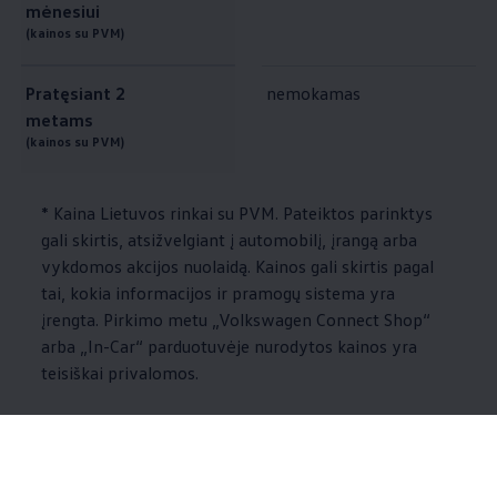
mėnesiui
(kainos su PVM)
Pratęsiant 2
nemokamas
metams
(kainos su PVM)
* Kaina Lietuvos rinkai su PVM. Pateiktos parinktys
gali skirtis, atsižvelgiant į automobilį, įrangą arba
vykdomos akcijos nuolaidą. Kainos gali skirtis pagal
tai, kokia informacijos ir pramogų sistema yra
įrengta. Pirkimo metu
„
Volkswagen
Connect Shop“
arba „In-Car“ parduotuvėje nurodytos kainos yra
teisiškai privalomos.