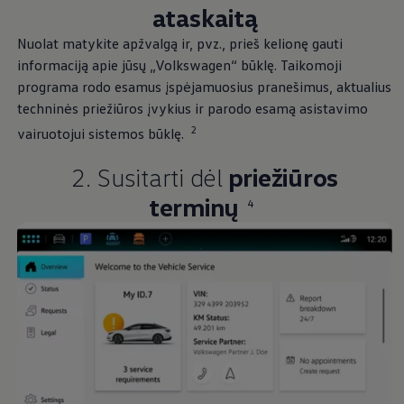
ataskaitą
Nuolat matykite apžvalgą ir, pvz., prieš kelionę gauti
informaciją apie jūsų
„
Volkswagen
“ būklę. Taikomoji
programa rodo esamus įspėjamuosius pranešimus, aktualius
techninės priežiūros įvykius ir parodo esamą asistavimo
2
vairuotojui sistemos būklę.
2. Susitarti dėl
priežiūros
terminų
4