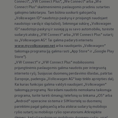
Connect“, „VW Connect Plus“, „We Connect“ arba „We
Connect Plus“ skaitmeninėmis paslaugomis pradiniu sutarties
galiojimo laikotarpiu. Tam būtina susikurti galiojančią
„
Volkswagen
ID“ naudotojo paskyrą ir prisijungti naudojant
naudotojo vardą ir slaptažodį. Sėkmingai sukūrę
„
Volkswagen
ID“ naudotojo paskyrą ir susieję ją su savo automobiliu, turėsite
sudaryti atskirą „VW Connect“ arba „VW Connect Plus“ sutartį
su
„
Volkswagen
AG“. Tai galima padaryti internetu
Daugiau apie
važiavimo duomenis
Da
www.myvolkswagen.net
arba naudojantis
„
Volkswagen
“
ir
taikomąja programa (ją galima rasti „App Store“ ir „Google Play
Store“).
„VW Connect“ ir „VW Connect Plus“ mobiliosiomis
prijungtinėmis paslaugomis galima naudotis per integruotą
interneto ryšį. Susijusias duomenų perdavimo išlaidas, patirtas
Europoje, padengia
„
Volkswagen
AG“ kaip tinklo aprėpties dalį.
„VW Connect Plus“-
visas
Kai kurias funkcijas galima valdyti naudojant
„
Volkswagen
“
taikomąją programą. Norėdami naudotis nemokama taikomąja
prijungtinių paslaugų pasaulis
programa, turite turėti išmanųjį telefoną su tinkama „iOS“ arba
„Android“ operacine sistema ir SIM kortelę su duomenų
parinktimi pagal galiojančią arba atskirai sudarytą mobiliojo
Visas
„
Volkswagen
“ skaitmeninių paslaugų
ryšio sutartį su mobiliojo ryšio operatoriumi. Atkreipkite
pasaulis perkelia ryšio galimybes į naują lygį:
dėmesį, kad už naudojimąsi mobiliuoju duomenų ryšiu, ypač