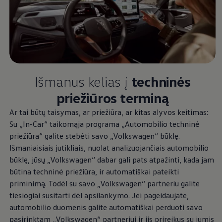
Ratai ir padangos
Pagalba įvykus eismo įvykiui ar automobiliui s
Volkswagen servisas
Priedai
Interjero ir eksterjero apsauga
Transportavimo ir bagažo sprendimai
Pramogos ir elektronika
Suasmeninimas
Sieninė įkrovimo stotelė ir įkrovimo kabeliai
Išmanus kelias į
techninės
Informacija klientams
priežiūros terminą
Perdirbimas ir grąžinimas
Atšaukimo kampanijos
Ar tai būtų taisymas, ar priežiūra, ar kitas alyvos keitimas:
Įspėjamieji ir kiti šviesos indikatoriai
Naujausi jūsų Volkswagen automobilio program
Su „In-Car“ taikomąja programa „Automobilio techninė
Vidaus degimo variklį turinčių automobilių pro
priežiūra“ galite stebėti savo
„
Volkswagen
“ būklę.
Skaitmeninė instrukcija
Išmaniaisiais jutikliais, nuolat analizuojančiais automobilio
myVolkswagen
Takata oro pagalvių atšaukimas dėl saugos problemų
būklę, jūsų
„
Volkswagen
“ dabar gali pats atpažinti, kada jam
būtina techninė priežiūra, ir automatiškai pateikti
priminimą. Todėl su savo
„
Volkswagen
“ partneriu galite
tiesiogiai susitarti dėl apsilankymo. Jei pageidaujate,
automobilio duomenis galite automatiškai perduoti savo
pasirinktam
„
Volkswagen
“ partneriui ir jis prireikus su jumis