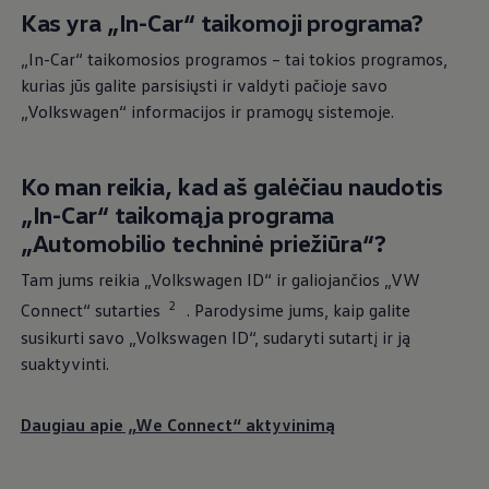
Kas yra „In-Car“ taikomoji programa?
priklausomai nuo modelio, modelio metų ir įrangos.
„In-Car“ taikomosios programos – tai tokios programos,
Čia rasite sąlygas ir papildomą išsamią informaciją apie
kurias jūs galite parsisiųsti ir valdyti pačioje savo
atskiras paslaugas savo automobiliui:
„
Volkswagen
“ informacijos ir pramogų sistemoje.
Paslaugų aprašymas Jūsų
„
Volkswagen
“ (PDF, 1,9 MB)
Ko man reikia, kad aš galėčiau naudotis
Paslaugų aprašymas Jūsų „Touareg“ (PDF, 1,7 MB)
„In-Car“ taikomąja programa
„Automobilio techninė priežiūra“?
Daugiau informacijos rasite „
myVolkswagen
“ klientų
portale arba
„
Volkswagen
“ taikomojoje programoje.
Tam jums reikia
„
Volkswagen
ID“ ir galiojančios „VW
2
Connect“ sutarties
. Parodysime jums, kaip galite
susikurti savo
„
Volkswagen
ID“, sudaryti sutartį ir ją
Pagrindinis
Sujungiamumas
„VW Connect“
Visos paslaugos
suaktyvinti.
Daugiau apie „We Connect“ aktyvinimą
Suaktyvinkite bendrąsias
paslaugas
: tai užtikrins