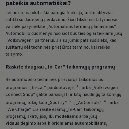
pateikia automatiškai?
„VW Connect“
- Jūsų vartai į
Jei norite naudotis šia patogia funkcija, turite aktyviai
prijungtines paslaugas
sutikti su duomenų perdavimu. Šiuo tikslu nustatymuose
varnele pažymėkite „Automatinis terminų planavimas“.
Automobilio duomenys nuo šiol bus tiesiogiai teikiami jūsų
Jūsų pirmieji žingsniai, naudojantis
„
Volkswagen
“ partneriui. Jis su jumis pats susisieks, kad
skaitmeninėmis
„
Volkswagen
“ paslaugomis ir
susitartų dėl techninės priežiūros termino, kai reikės
tiesioginiu sujungimu su Jūsų
„
Volkswagen
“: su
taisymo.
„VW Connect“ jūsų
„
Volkswagen
“ paruoštas
sujungiamumui. Vieną kartą aktyvavę, galėsite
Raskite daugiau „In-Car“ taikomųjų programų
nemokamai naudotis daugybe naudingų ir
Be automobilio techninės priežiūros taikomosios
inovatyvių paslaugų internetu.
3
programos, „In-Car“ parduotuvėje
arba
„
Volkswagen
Connect Shop“ galite parsisiųsti ir kitų naudingų taikomųjų
Norint naudotis šiomis nemokamomis
5
6
programų, tokių kaip „Spotify“
, „AirConsole“
arba
paslaugomis, reikia sudaryti atskirą „VW
„We Charge“. Čia rasite esamų „In-Car“ taikomųjų
Connect“ sutartį su
„
Volkswagen
AG“.
programų, skirtų jūsų
ID. modeliams
arba jūsų
vidaus degimo arba hibridiniams automobiliams
,
Atkreipkite dėmesį, kad neribota galimybė