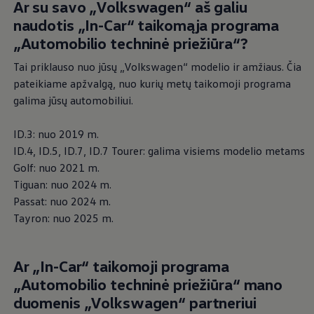
Ar su savo
„
Volkswagen
“ aš galiu
nemokamas pagrindines
naudotis „In-Car“ taikomąja programa
funkcijas
„Automobilio techninė priežiūra“?
Tai priklauso nuo jūsų
„
Volkswagen
“ modelio ir amžiaus. Čia
Pagrindinės funkcijos, tokios kaip skambinimo
pateikiame apžvalgą, nuo kurių metų taikomoji programa
skubios pagalbos numeriu paslauga, WLAN
galima jūsų automobiliui.
interneto prieigos taškas ir įstatymais nustatyta
skambinimo skubios pagalbos numeriu sistema
ID.3: nuo 2019 m.
„eCall“, suteikiamos jums nesudarius atskiros
ID.4, ID.5, ID.7, ID.7 Tourer: galima visiems modelio metams
„VW Connect“ sutarties. Jeigu norite pasirinktą
Golf: nuo 2021 m.
Tiguan: nuo 2024 m.
suasmenintą funkciją perkelti iš vieno
Passat: nuo 2024 m.
automobilio į kitą, tam jums reikės „Discover
Tayron: nuo 2025 m.
Media“ arba „Discover Pro“. Be to, jums reikės
„
Volkswagen
“ naudotojo paskyros ID, o „VW
Connect“ turėsite įvesti vartotojo vardą ir
Ar „In-Car“ taikomoji programa
slaptažodį.
„Automobilio techninė priežiūra“ mano
duomenis
„
Volkswagen
“ partneriui