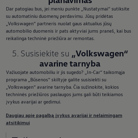
Dar patogiau bus, jei meniu punkte „Nustatymai“ sutiksite
su automatiniu duomenų perdavimu. Jūsų pridėtas
„
Volkswagen
“ partneris nuolat gaus aktualius jūsų
automobilio duomenis ir pats aktyviai jums praneš, kai bus
reikalinga techninė priežiūra ar remontas.
5. Susisiekite su
„
Volkswagen
“
avarine tarnyba
Važiuojate automobiliu ir jis sugedo? „In-Car“ taikomąja
programa „Būsenos“ skiltyje galite susisiekti su
„
Volkswagen
“ avarine tarnyba. Čia sužinokite, kokios
techninės priežiūros paslaugos jums gali būti teikiamos
įvykus avarijai ar gedimui.
Daugiau apie pagalbą įvykus avarijai ir nelaimingam
atsitikimui