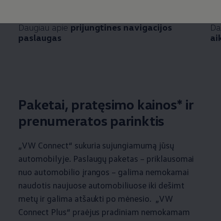
Daugiau apie
prijungtines navigacijos
Da
paslaugas
ai
Paketai, pratęsimo kainos* ir
prenumeratos parinktis
„VW Connect“ sukuria sujungiamumą jūsų
automobilyje. Paslaugų paketas – priklausomai
nuo automobilio įrangos – galima nemokamai
naudotis naujuose automobiliuose iki dešimt
metų ir galima atšaukti po mėnesio. „VW
Connect Plus“ praėjus pradiniam nemokamam