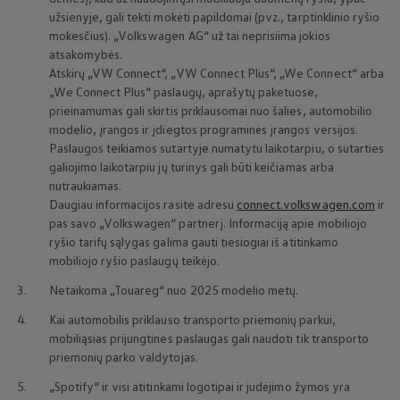
Įvedę savo
„
Volkswagen
ID“ ir aktyvinę „VW
užsienyje, gali tekti mokėti papildomai (pvz., tarptinklinio ryšio
mokesčius).
„
Volkswagen
AG“ už tai neprisiima jokios
Connect Plus“, galėsite naudotis papildomomis
atsakomybės.
išmaniosiomis funkcijomis: išmaniąja navigacija
Atskirų „VW Connect“, „VW Connect Plus“, „We Connect“ arba
beveik realiuoju laiku per internetinį radiją, o
„We Connect Plus“ paslaugų, aprašytų paketuose,
savo išmanųjį telefoną galėsite naudoti kaip
prieinamumas gali skirtis priklausomai nuo šalies, automobilio
modelio, įrangos ir įdiegtos programinės įrangos versijos.
nuotolinio valdymo pultą. Kad būtų dar patogiau
Paslaugos teikiamos sutartyje numatytu laikotarpiu, o sutarties
ir įdomiau.
galiojimo laikotarpiu jų turinys gali būti keičiamas arba
nutraukiamas.
Norint naudotis šiomis nemokamomis
Daugiau informacijos rasite adresu
connect.volkswagen.com
ir
pas savo
„
Volkswagen
“ partnerį. Informaciją apie mobiliojo
paslaugomis, reikalinga atskira „VW Connect
ryšio tarifų sąlygas galima gauti tiesiogiai iš atitinkamo
1
Plus“ sutartis su
„
Volkswagen
AG“.
mobiliojo ryšio paslaugų teikėjo.
3.
Netaikoma „Touareg“ nuo 2025 modelio metų.
Atkreipkite dėmesį, kad neribota galimybė
naudotis internetinėmis paslaugomis gali
4.
Kai automobilis priklauso transporto priemonių parkui,
mobiliąsias prijungtines paslaugas gali naudoti tik transporto
priklausyti nuo kitų išankstinių sąlygų, pvz.,
priemonių parko valdytojas.
pasirinkto naudotojo vaidmens, paslaugų
5.
„Spotify“ ir visi atitinkami logotipai ir judėjimo žymos yra
valdymo nustatymų arba privatumo nustatymų