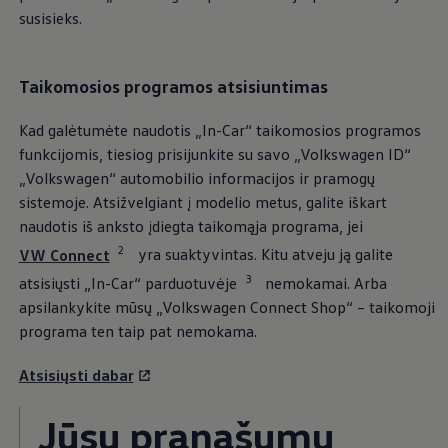
susisieks.
Taikomosios programos atsisiuntimas
Kad galėtumėte naudotis „In-Car“ taikomosios programos
funkcijomis, tiesiog prisijunkite su savo
„
Volkswagen
ID“
„
Volkswagen
“ automobilio informacijos ir pramogų
sistemoje. Atsižvelgiant į modelio metus, galite iškart
naudotis iš anksto įdiegta taikomąja programa, jei
2
VW Connect
yra suaktyvintas. Kitu atveju ją galite
3
atsisiųsti „In-Car“ parduotuvėje
nemokamai. Arba
apsilankykite mūsų
„
Volkswagen
Connect Shop“ – taikomoji
programa ten taip pat nemokama.
Atsisiųsti dabar
Jūsų pranašumų