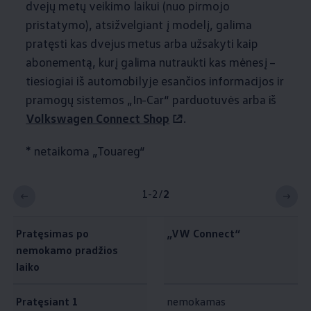
dvejų metų veikimo laikui (nuo pirmojo
pristatymo), atsižvelgiant į modelį, galima
pratęsti kas dvejus metus arba užsakyti kaip
abonementą, kurį galima nutraukti kas mėnesį –
tiesiogiai iš automobilyje esančios informacijos ir
pramogų sistemos „In-Car“ parduotuvės arba iš
Volkswagen
Connect Shop
.
* netaikoma „Touareg“
1-2
/
2
Pratęsimas po
„VW Connect“
nemokamo pradžios
laiko
Pratęsiant 1
nemokamas