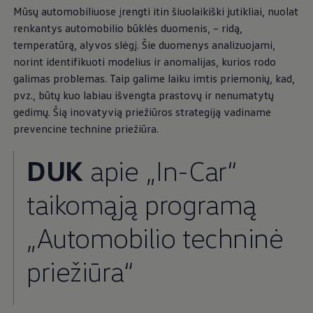
Mūsų automobiliuose įrengti itin šiuolaikiški jutikliai, nuolat
1
renkantys automobilio būklės duomenis, – ridą,
temperatūrą, alyvos slėgį. Šie duomenys analizuojami,
norint identifikuoti modelius ir anomalijas, kurios rodo
VW Connect
–
galimas problemas. Taip galime laiku imtis priemonių, kad,
pvz., būtų kuo labiau išvengta prastovų ir nenumatytų
skaitmeninės paslaugos,
gedimų. Šią inovatyvią priežiūros strategiją vadiname
prevencine technine priežiūra.
kad būtų daugiau
DUK
apie „In-Car“
patogumo ir patogesnė
taikomąją programą
apžvalga
„Automobilio techninė
2
Su „VW Connect“ arba anksčiau „We Connect“
per
„
Volkswagen
“ taikomąją programą, „myVolkswagen“
priežiūra“
klientų portalą arba tiesiogiai savo automobilyje naudotis
daugybe paslaugų, palengvinančių jūsų kasdienybę.
Paslaugų prieinamumas priklauso nuo šalies ir gali skirtis