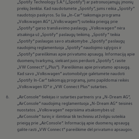
„Spotify Technology S.A.“ („Spotify“) ar patronuojamųjų įmonių
jūsų transporto priemonėje.
prekių ženklai. Kad naudotumėte „Spotify“, jums reikia „Spotify“
naudotojo paskyros. Su šia „In-Car“ taikomąja programa
iš Elemento
„
Volkswagen
AG“ (
„
Volkswagen
“) suteikia prieigą prie
All (22)
Navigacija (3)
Patogumas (4)
Pramogo
„Spotify“ garso transliavimo paslaugų.
„
Volkswagen
“ nėra
iš
Elemento
atsakinga už „Spotify“ paslaugų teikimą. „Spotify“ teikia
„Spotify“ paslaugas savo atsakomybe. „Spotify“ paslaugų
naudojimą reglamentuoja „Spotify“ naudojimo sąlygos ir
„Spotify“ pareiškimas apie privatumo apsaugą. Informaciją apie
duomenų tvarkymą, siekiant juos perduoti „Spotify“, rasite
„VW Connect“ („Plus“). Pareiškimas apie privatumo apsaugą.
Kad savo
„
Volkswagen
“ automobilyje galėtumėte naudoti
„Spotify In-Car“ taikomąją programą, jums papildomai reikės
„
Volkswagen
ID“ ir „VW Connect Plus“ sutarties.
6.
„AirConsole“ tiekėjas ir sutarties partneris yra „N-Dream AG“,
„AirConsole“ naudojimą reglamentuoja „N-Dream AG“ teisinės
nuostatos.
„
Volkswagen
“ neprisiima atsakomybės už
„AirConsole“ turinį ir išimtinai tik techniniu atžvilgiu suteikia
prieigą prie „AirConsole“. Informaciją apie duomenų apsaugą
galite rasti „VW Connect“ pareiškime dėl privatumo apsaugos.