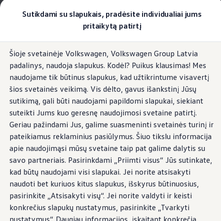
Pasirinkite savo Volkswagen
Sutikdami su slapukais, pradėsite individualiai jums
Modeliai ir konfigūratorius
pritaikytą patirtį
Naujasis ID. Cross
Konfigūruoti
Pereiti į
Pereiti į
Volkswagen visureigiai
Šioje svetainėje Volkswagen, Volkswagen Group Latvia
pagrindinį
poraštę
Volkswagen komerciniai automobiliai. Pasiruošę bet k
padalinys, naudoja slapukus. Kodėl? Puikus klausimas! Mes
turinį
Information
Volkswagen automobilių e-parduotuvė
Pasiūlymai ir paslaugos
naudojame tik būtinus slapukus, kad užtikrintume visavertį
Jubiliejinis pasiūlymas
šios svetainės veikimą. Vis dėlto, gavus išankstinį Jūsų
Garantija
sutikimą, gali būti naudojami papildomi slapukai, siekiant
Lizingas
„In-Car“ taikomoji
Automobilio mainai
suteikti Jums kuo geresnę naudojimosi svetaine patirtį.
Volkswagen automobilių e-parduotuvė
Geriau pažindami Jus, galime suasmeninti svetainės turinį ir
Elektromobiliai ir hibridiniai modeliai
programa
Automobilio
pateikiamus reklaminius pasiūlymus. Šiuo tikslu informacija
Valstybės parama
Elektromobiliai
apie naudojimąsi mūsų svetaine taip pat galime dalytis su
techninė priežiūra
ID. žinios
1
savo partneriais. Pasirinkdami „Priimti visus“ Jūs sutinkate,
Įkrovimas ir ridos atsarga
kad būtų naudojami visi slapukai. Jei norite atsisakyti
Technologija ir evoliucija
Perėjimas prie elektrinio mobilumo
naudoti bet kuriuos kitus slapukus, išskyrus būtinuosius,
„In-Car“ taikomoji programa „Automobilio techninė
Ekologinis tvarumas
pasirinkite „Atsisakyti visų“. Jei norite valdyti ir keisti
Elektromobiliai servise: daugiau jokio alyvos k
priežiūra“ padės jums nuolat stebėti priežiūros ir patikrų
konkrečius slapukų nustatymus, pasirinkite „Tvarkyti
ID. programinės įrangos atnaujinimas*
intervalus bei automobilio būklę, taip pat patogiai iš
Elektromobilių pristatymo trukmė
nustatymus“. Daugiau informacijos, įskaitant konkrečią