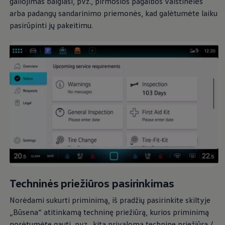
galiojimas baigiasi, pvz., pirmosios pagalbos vaistinėlės
arba padangų sandarinimo priemonės, kad galėtumėte laiku
pasirūpinti jų pakeitimu.
Techninės priežiūros pasirinkimas
Norėdami sukurti priminimą, iš pradžių pasirinkite skiltyje
„Būsena“ atitinkamą techninę priežiūrą, kurios priminimą
norėtumėte gauti, pvz., kitą privalomą techninę priežiūrą /