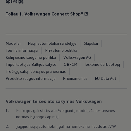
apžvalgą.
naudotis internetinėmis paslaugomis gali
Toliau į
„
Volkswagen
Connect Shop“
priklausyti nuo kitų išankstinių sąlygų, pvz.,
pasirinkto naudotojo vaidmens, paslaugų
valdymo nustatymų arba privatumo nustatymų
jūsų transporto priemonėje.
Modeliai
Nauji automobiliai sandėlyje
Slapukai
Teisinė informacija
Privatumo politika
iš Elemento
All (7)
Automobilio stebėsena (4)
Patogumas (1)
Kelių eismo saugumo politika
Volkswagen AG
iš
Elemento
Importuotojas Baltijos šalyse
OBFCM
Ieškome darbuotojų
Trečiųjų šalių licencijos pranešimas
Produkto saugos informacija
Prieinamumas
EU Data Act
Volkswagen teisės atsisakymas Volkswagen
1.
Funkcijos gali skirtis atsižvelgiant į modelį, šalies teisines
normas ir įrangos apimtį.
2.
Įsigijus naują automobilį galima nemokamai naudotis „VW