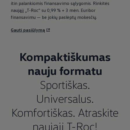
itin palankiomis finansavimo sąlygomis. Rinkitės
naująjį „T-Roc“ su 0,99 % + 3 mėn. Euribor
finansavimu — be jokių paslėptų mokesčių.
Gauti pasiūlymą
Kompaktiškumas
nauju formatu
Sportiškas.
Universalus.
Komfortiškas. Atraskite
naująjį T-Roc!