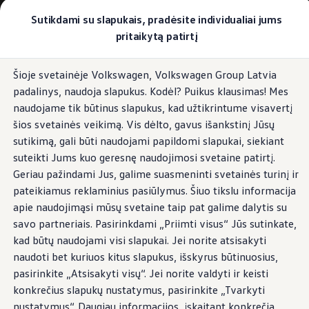
Pasirinkite savo Volkswagen
Sutikdami su slapukais, pradėsite individualiai jums
Modeliai ir konfigūratorius
pritaikytą patirtį
Naujasis ID. Cross
Konfigūruoti
Pereiti į
Pereiti į
Volkswagen visureigiai
Šioje svetainėje Volkswagen, Volkswagen Group Latvia
pagrindinį
poraštę
Volkswagen komerciniai automobiliai. Pasiruošę bet k
padalinys, naudoja slapukus. Kodėl? Puikus klausimas! Mes
turinį
Volkswagen automobilių e-parduotuvė
Pasiūlymai ir paslaugos
naudojame tik būtinus slapukus, kad užtikrintume visavertį
Jubiliejinis pasiūlymas
šios svetainės veikimą. Vis dėlto, gavus išankstinį Jūsų
Garantija
sutikimą, gali būti naudojami papildomi slapukai, siekiant
Lizingas
Automobilio mainai
suteikti Jums kuo geresnę naudojimosi svetaine patirtį.
Volkswagen automobilių e-parduotuvė
Geriau pažindami Jus, galime suasmeninti svetainės turinį ir
Elektromobiliai ir hibridiniai modeliai
pateikiamus reklaminius pasiūlymus. Šiuo tikslu informacija
Valstybės parama
Elektromobiliai
apie naudojimąsi mūsų svetaine taip pat galime dalytis su
ID. žinios
savo partneriais. Pasirinkdami „Priimti visus“ Jūs sutinkate,
Įkrovimas ir ridos atsarga
kad būtų naudojami visi slapukai. Jei norite atsisakyti
Technologija ir evoliucija
Perėjimas prie elektrinio mobilumo
naudoti bet kuriuos kitus slapukus, išskyrus būtinuosius,
Ekologinis tvarumas
pasirinkite „Atsisakyti visų“. Jei norite valdyti ir keisti
Elektromobiliai servise: daugiau jokio alyvos k
konkrečius slapukų nustatymus, pasirinkite „Tvarkyti
ID. programinės įrangos atnaujinimas*
Elektromobilių pristatymo trukmė
nustatymus“. Daugiau informacijos, įskaitant konkrečią