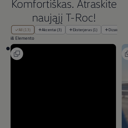
Komfortiškas. Atraskite
naująjį T-Roc!
iš Elemento
All (13)
Akcentai (3)
Eksterjeras (1)
Dizainas (2)
iš
Elemento