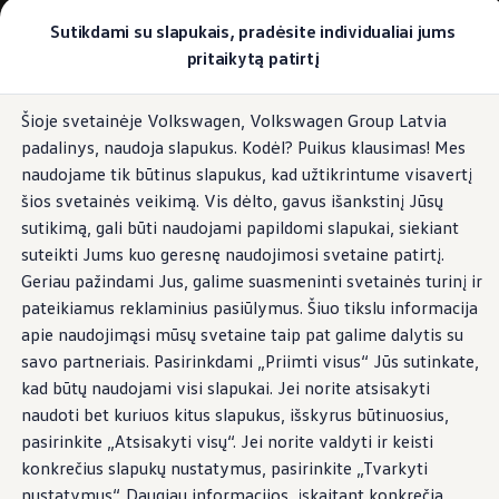
Pasirinkite savo Volkswagen
Sutikdami su slapukais, pradėsite individualiai jums
Modeliai ir konfigūratorius
pritaikytą patirtį
Naujasis ID. Cross
Konfigūruoti
Pereiti į
Pereiti į
Volkswagen visureigiai
Šioje svetainėje Volkswagen, Volkswagen Group Latvia
pagrindinį
poraštę
Volkswagen komerciniai automobiliai. Pasiruošę bet k
padalinys, naudoja slapukus. Kodėl? Puikus klausimas! Mes
turinį
Volkswagen automobilių e-parduotuvė
Pasiūlymai ir paslaugos
naudojame tik būtinus slapukus, kad užtikrintume visavertį
Jubiliejinis pasiūlymas
šios svetainės veikimą. Vis dėlto, gavus išankstinį Jūsų
Garantija
sutikimą, gali būti naudojami papildomi slapukai, siekiant
Lizingas
Automobilio mainai
suteikti Jums kuo geresnę naudojimosi svetaine patirtį.
Volkswagen automobilių e-parduotuvė
Geriau pažindami Jus, galime suasmeninti svetainės turinį ir
Elektromobiliai ir hibridiniai modeliai
pateikiamus reklaminius pasiūlymus. Šiuo tikslu informacija
Valstybės parama
Elektromobiliai
apie naudojimąsi mūsų svetaine taip pat galime dalytis su
ID. žinios
savo partneriais. Pasirinkdami „Priimti visus“ Jūs sutinkate,
Įkrovimas ir ridos atsarga
kad būtų naudojami visi slapukai. Jei norite atsisakyti
Technologija ir evoliucija
Perėjimas prie elektrinio mobilumo
naudoti bet kuriuos kitus slapukus, išskyrus būtinuosius,
Ekologinis tvarumas
pasirinkite „Atsisakyti visų“. Jei norite valdyti ir keisti
Elektromobiliai servise: daugiau jokio alyvos k
konkrečius slapukų nustatymus, pasirinkite „Tvarkyti
ID. programinės įrangos atnaujinimas*
Elektromobilių pristatymo trukmė
nustatymus“. Daugiau informacijos, įskaitant konkrečią