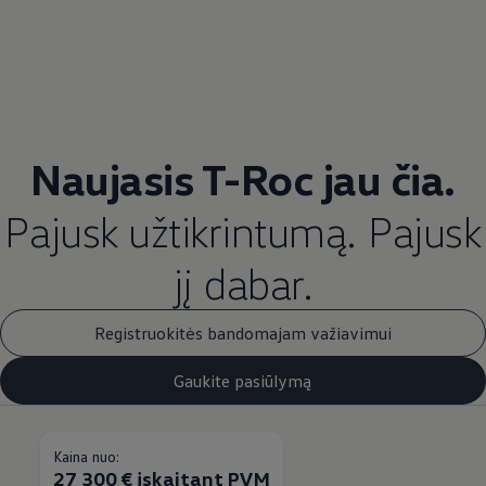
Naujasis T-Roc jau čia.
Pajusk užtikrintumą. Pajusk
jį dabar.
Registruokitės bandomajam važiavimui
Gaukite pasiūlymą
Kaina nuo:
27 300 € įskaitant PVM