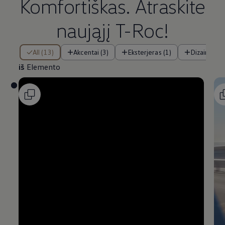
Komfortiškas. Atraskite
naująjį T-Roc!
iš Elemento
All (13)
Akcentai (3)
Eksterjeras (1)
Dizainas (2)
iš
Elemento