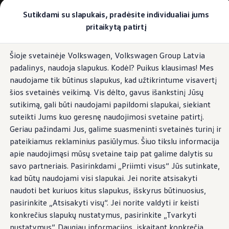
Pasirinkite savo Volkswagen
Sutikdami su slapukais, pradėsite individualiai jums
Modeliai ir konfigūratorius
pritaikytą patirtį
Naujasis ID. Cross
Konfigūruoti
Pereiti į
Pereiti į
Volkswagen visureigiai
Šioje svetainėje Volkswagen, Volkswagen Group Latvia
pagrindinį
poraštę
Volkswagen komerciniai automobiliai. Pasiruošę bet k
padalinys, naudoja slapukus. Kodėl? Puikus klausimas! Mes
turinį
Volkswagen automobilių e-parduotuvė
Pasiūlymai ir paslaugos
naudojame tik būtinus slapukus, kad užtikrintume visavertį
Jubiliejinis pasiūlymas
šios svetainės veikimą. Vis dėlto, gavus išankstinį Jūsų
Garantija
sutikimą, gali būti naudojami papildomi slapukai, siekiant
Lizingas
Automobilio mainai
suteikti Jums kuo geresnę naudojimosi svetaine patirtį.
Volkswagen automobilių e-parduotuvė
Geriau pažindami Jus, galime suasmeninti svetainės turinį ir
Elektromobiliai ir hibridiniai modeliai
pateikiamus reklaminius pasiūlymus. Šiuo tikslu informacija
Valstybės parama
Elektromobiliai
apie naudojimąsi mūsų svetaine taip pat galime dalytis su
ID. žinios
savo partneriais. Pasirinkdami „Priimti visus“ Jūs sutinkate,
Įkrovimas ir ridos atsarga
kad būtų naudojami visi slapukai. Jei norite atsisakyti
Technologija ir evoliucija
Perėjimas prie elektrinio mobilumo
naudoti bet kuriuos kitus slapukus, išskyrus būtinuosius,
Ekologinis tvarumas
pasirinkite „Atsisakyti visų“. Jei norite valdyti ir keisti
Elektromobiliai servise: daugiau jokio alyvos k
konkrečius slapukų nustatymus, pasirinkite „Tvarkyti
ID. programinės įrangos atnaujinimas*
Elektromobilių pristatymo trukmė
nustatymus“. Daugiau informacijos, įskaitant konkrečią