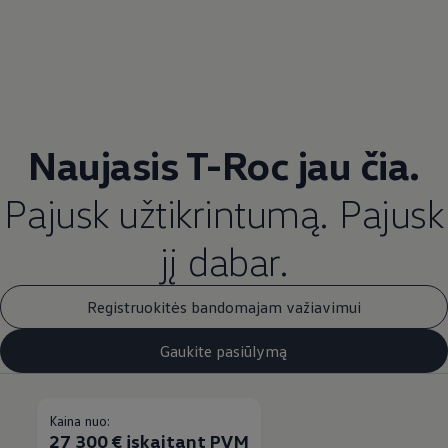
Naujasis T-Roc jau čia.
Pajusk užtikrintumą. Pajusk
jį dabar.
Registruokitės bandomajam važiavimui
Gaukite pasiūlymą
Kaina nuo:
27 300 € įskaitant PVM