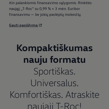
itin palankiomis finansavimo sąlygomis. Rinkitės
naująjį „T-Roc“ su 0,99 % + 3 mėn. Euribor
finansavimu — be jokių paslėptų mokesčių.
Gauti pasiūlymą
Kompaktiškumas
nauju formatu
Sportiškas.
Universalus.
Komfortiškas. Atraskite
naująjį T-Roc!