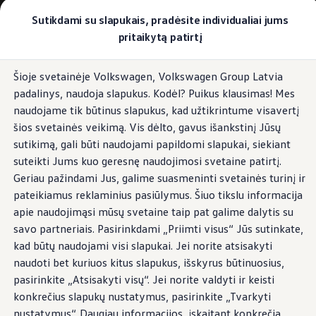
Pasirinkite savo Volkswagen
Sutikdami su slapukais, pradėsite individualiai jums
Modeliai ir konfigūratorius
pritaikytą patirtį
Naujasis ID. Cross
Konfigūruoti
Pereiti į
Pereiti į
Volkswagen visureigiai
Šioje svetainėje Volkswagen, Volkswagen Group Latvia
pagrindinį
poraštę
Volkswagen komerciniai automobiliai. Pasiruošę bet k
padalinys, naudoja slapukus. Kodėl? Puikus klausimas! Mes
turinį
Volkswagen automobilių e-parduotuvė
Pasiūlymai ir paslaugos
naudojame tik būtinus slapukus, kad užtikrintume visavertį
Jubiliejinis pasiūlymas
šios svetainės veikimą. Vis dėlto, gavus išankstinį Jūsų
Garantija
sutikimą, gali būti naudojami papildomi slapukai, siekiant
Lizingas
Automobilio mainai
suteikti Jums kuo geresnę naudojimosi svetaine patirtį.
Volkswagen automobilių e-parduotuvė
Geriau pažindami Jus, galime suasmeninti svetainės turinį ir
Elektromobiliai ir hibridiniai modeliai
pateikiamus reklaminius pasiūlymus. Šiuo tikslu informacija
Valstybės parama
Elektromobiliai
apie naudojimąsi mūsų svetaine taip pat galime dalytis su
ID. žinios
savo partneriais. Pasirinkdami „Priimti visus“ Jūs sutinkate,
Įkrovimas ir ridos atsarga
kad būtų naudojami visi slapukai. Jei norite atsisakyti
Technologija ir evoliucija
Perėjimas prie elektrinio mobilumo
naudoti bet kuriuos kitus slapukus, išskyrus būtinuosius,
Ekologinis tvarumas
pasirinkite „Atsisakyti visų“. Jei norite valdyti ir keisti
Elektromobiliai servise: daugiau jokio alyvos k
konkrečius slapukų nustatymus, pasirinkite „Tvarkyti
ID. programinės įrangos atnaujinimas*
Elektromobilių pristatymo trukmė
nustatymus“. Daugiau informacijos, įskaitant konkrečią