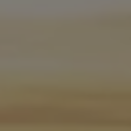
Ratai ir padangos
Pagalba įvykus eismo įvykiui ar automobiliui s
Volkswagen servisas
Priedai
Interjero ir eksterjero apsauga
Transportavimo ir bagažo sprendimai
Pramogos ir elektronika
Suasmeninimas
Sieninė įkrovimo stotelė ir įkrovimo kabeliai
Informacija klientams
Perdirbimas ir grąžinimas
Atšaukimo kampanijos
Įspėjamieji ir kiti šviesos indikatoriai
Naujausi jūsų Volkswagen automobilio program
Vidaus degimo variklį turinčių automobilių pro
Skaitmeninė instrukcija
myVolkswagen
Takata oro pagalvių atšaukimas dėl saugos problemų