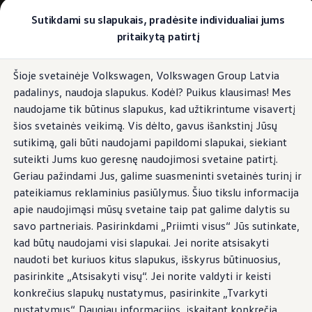
Pasirinkite savo Volkswagen
Sutikdami su slapukais, pradėsite individualiai jums
Modeliai ir konfigūratorius
pritaikytą patirtį
Naujasis ID. Cross
Konfigūruoti
Pereiti į
Pereiti į
Volkswagen visureigiai
Šioje svetainėje Volkswagen, Volkswagen Group Latvia
pagrindinį
poraštę
Volkswagen komerciniai automobiliai. Pasiruošę bet k
padalinys, naudoja slapukus. Kodėl? Puikus klausimas! Mes
turinį
Volkswagen automobilių e-parduotuvė
Pasiūlymai ir paslaugos
naudojame tik būtinus slapukus, kad užtikrintume visavertį
Jubiliejinis pasiūlymas
šios svetainės veikimą. Vis dėlto, gavus išankstinį Jūsų
Garantija
sutikimą, gali būti naudojami papildomi slapukai, siekiant
Lizingas
Automobilio mainai
suteikti Jums kuo geresnę naudojimosi svetaine patirtį.
Volkswagen automobilių e-parduotuvė
Geriau pažindami Jus, galime suasmeninti svetainės turinį ir
Elektromobiliai ir hibridiniai modeliai
pateikiamus reklaminius pasiūlymus. Šiuo tikslu informacija
Valstybės parama
Elektromobiliai
apie naudojimąsi mūsų svetaine taip pat galime dalytis su
ID. žinios
savo partneriais. Pasirinkdami „Priimti visus“ Jūs sutinkate,
Įkrovimas ir ridos atsarga
kad būtų naudojami visi slapukai. Jei norite atsisakyti
Technologija ir evoliucija
Perėjimas prie elektrinio mobilumo
naudoti bet kuriuos kitus slapukus, išskyrus būtinuosius,
Ekologinis tvarumas
pasirinkite „Atsisakyti visų“. Jei norite valdyti ir keisti
Elektromobiliai servise: daugiau jokio alyvos k
konkrečius slapukų nustatymus, pasirinkite „Tvarkyti
ID. programinės įrangos atnaujinimas*
Elektromobilių pristatymo trukmė
nustatymus“. Daugiau informacijos, įskaitant konkrečią