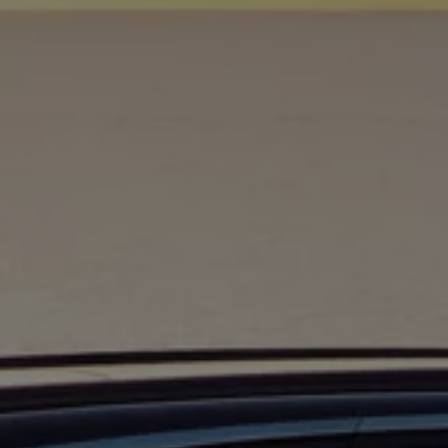
Ratai ir padangos
Pagalba įvykus eismo įvykiui ar automobiliui s
Volkswagen servisas
Priedai
Interjero ir eksterjero apsauga
Transportavimo ir bagažo sprendimai
Pramogos ir elektronika
Suasmeninimas
Sieninė įkrovimo stotelė ir įkrovimo kabeliai
Informacija klientams
Perdirbimas ir grąžinimas
Atšaukimo kampanijos
Įspėjamieji ir kiti šviesos indikatoriai
Naujausi jūsų Volkswagen automobilio program
Vidaus degimo variklį turinčių automobilių pro
Skaitmeninė instrukcija
myVolkswagen
Takata oro pagalvių atšaukimas dėl saugos problemų