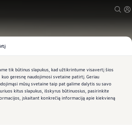
rtį
e tik būtinus slapukus, kad užtikrintume visavertį šios
s kuo geresnę naudojimosi svetaine patirtį. Geriau
udojimąsi mūsų svetaine taip pat galime dalytis su savo
uriuos kitus slapukus, išskyrus būtinuosius, pasirinkite
formacijos, įskaitant konkrečią informaciją apie kiekvieną