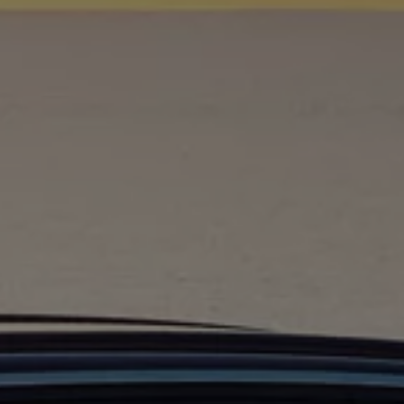
ugedus
inės įrangos atnaujinimai
graminės įrangos atnaujinimai