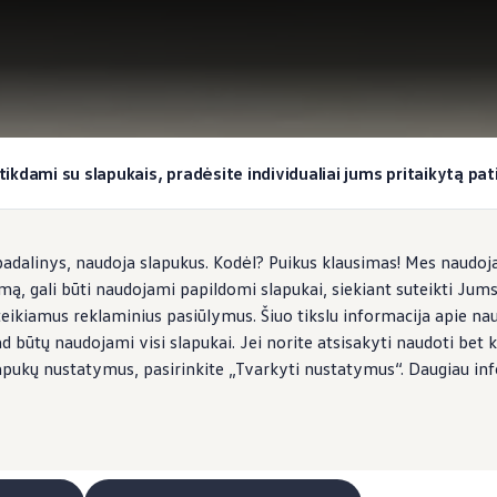
okiai užduočiai
tikdami su slapukais, pradėsite individualiai jums pritaikytą pati
dalinys, naudoja slapukus. Kodėl? Puikus klausimas! Mes naudojam
imą, gali būti naudojami papildomi slapukai, siekiant suteikti Jum
teikiamus reklaminius pasiūlymus. Šiuo tikslu informacija apie na
ad būtų naudojami visi slapukai. Jei norite atsisakyti naudoti bet k
s slapukų nustatymus, pasirinkite „Tvarkyti nustatymus“. Daugiau in
eitimo