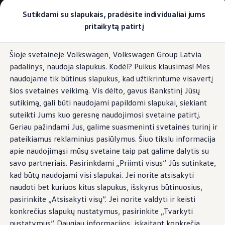
Pasirinkite savo Volkswagen
Sutikdami su slapukais, pradėsite individualiai jums
Modeliai ir konfigūratorius
pritaikytą patirtį
Naujasis ID. Cross
Konfigūruoti
Pereiti į
Pereiti į
Volkswagen visureigiai
Šioje svetainėje Volkswagen, Volkswagen Group Latvia
pagrindinį
poraštę
Volkswagen komerciniai automobiliai. Pasiruošę bet k
padalinys, naudoja slapukus. Kodėl? Puikus klausimas! Mes
turinį
Volkswagen automobilių e-parduotuvė
Pasiūlymai ir paslaugos
naudojame tik būtinus slapukus, kad užtikrintume visavertį
Jubiliejinis pasiūlymas
šios svetainės veikimą. Vis dėlto, gavus išankstinį Jūsų
Garantija
sutikimą, gali būti naudojami papildomi slapukai, siekiant
Lizingas
Automobilio mainai
suteikti Jums kuo geresnę naudojimosi svetaine patirtį.
Volkswagen automobilių e-parduotuvė
Geriau pažindami Jus, galime suasmeninti svetainės turinį ir
Elektromobiliai ir hibridiniai modeliai
pateikiamus reklaminius pasiūlymus. Šiuo tikslu informacija
Valstybės parama
Elektromobiliai
apie naudojimąsi mūsų svetaine taip pat galime dalytis su
ID. žinios
savo partneriais. Pasirinkdami „Priimti visus“ Jūs sutinkate,
Įkrovimas ir ridos atsarga
kad būtų naudojami visi slapukai. Jei norite atsisakyti
Technologija ir evoliucija
Perėjimas prie elektrinio mobilumo
naudoti bet kuriuos kitus slapukus, išskyrus būtinuosius,
Ekologinis tvarumas
pasirinkite „Atsisakyti visų“. Jei norite valdyti ir keisti
Elektromobiliai servise: daugiau jokio alyvos k
konkrečius slapukų nustatymus, pasirinkite „Tvarkyti
ID. programinės įrangos atnaujinimas*
Elektromobilių pristatymo trukmė
nustatymus“. Daugiau informacijos, įskaitant konkrečią