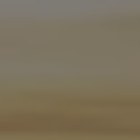
Ratai ir padangos
Pagalba įvykus eismo įvykiui ar automobiliui s
Volkswagen servisas
Priedai
Interjero ir eksterjero apsauga
Transportavimo ir bagažo sprendimai
Pramogos ir elektronika
Suasmeninimas
Sieninė įkrovimo stotelė ir įkrovimo kabeliai
Informacija klientams
Perdirbimas ir grąžinimas
Atšaukimo kampanijos
Įspėjamieji ir kiti šviesos indikatoriai
Naujausi jūsų Volkswagen automobilio program
Vidaus degimo variklį turinčių automobilių pro
Skaitmeninė instrukcija
myVolkswagen
Takata oro pagalvių atšaukimas dėl saugos problemų