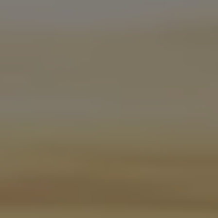
Ratai ir padangos
Pagalba įvykus eismo įvykiui ar automobiliui s
Volkswagen servisas
Priedai
Interjero ir eksterjero apsauga
Transportavimo ir bagažo sprendimai
Pramogos ir elektronika
Suasmeninimas
Sieninė įkrovimo stotelė ir įkrovimo kabeliai
Informacija klientams
Perdirbimas ir grąžinimas
Atšaukimo kampanijos
Įspėjamieji ir kiti šviesos indikatoriai
Naujausi jūsų Volkswagen automobilio program
Vidaus degimo variklį turinčių automobilių pro
Skaitmeninė instrukcija
myVolkswagen
Takata oro pagalvių atšaukimas dėl saugos problemų