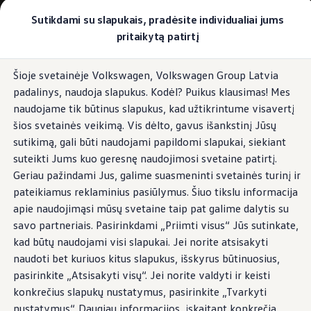
Pasirinkite savo Volkswagen
Sutikdami su slapukais, pradėsite individualiai jums
Modeliai ir konfigūratorius
pritaikytą patirtį
Naujasis ID. Cross
Konfigūruoti
Pereiti į
Pereiti į
Volkswagen visureigiai
Šioje svetainėje Volkswagen, Volkswagen Group Latvia
pagrindinį
poraštę
Volkswagen komerciniai automobiliai. Pasiruošę bet k
padalinys, naudoja slapukus. Kodėl? Puikus klausimas! Mes
turinį
Volkswagen automobilių e-parduotuvė
Pasiūlymai ir paslaugos
naudojame tik būtinus slapukus, kad užtikrintume visavertį
Jubiliejinis pasiūlymas
šios svetainės veikimą. Vis dėlto, gavus išankstinį Jūsų
Garantija
sutikimą, gali būti naudojami papildomi slapukai, siekiant
Lizingas
Automobilio mainai
suteikti Jums kuo geresnę naudojimosi svetaine patirtį.
Volkswagen automobilių e-parduotuvė
Geriau pažindami Jus, galime suasmeninti svetainės turinį ir
Elektromobiliai ir hibridiniai modeliai
pateikiamus reklaminius pasiūlymus. Šiuo tikslu informacija
Valstybės parama
Elektromobiliai
apie naudojimąsi mūsų svetaine taip pat galime dalytis su
ID. žinios
savo partneriais. Pasirinkdami „Priimti visus“ Jūs sutinkate,
Įkrovimas ir ridos atsarga
kad būtų naudojami visi slapukai. Jei norite atsisakyti
Technologija ir evoliucija
Perėjimas prie elektrinio mobilumo
naudoti bet kuriuos kitus slapukus, išskyrus būtinuosius,
Ekologinis tvarumas
pasirinkite „Atsisakyti visų“. Jei norite valdyti ir keisti
Elektromobiliai servise: daugiau jokio alyvos k
konkrečius slapukų nustatymus, pasirinkite „Tvarkyti
ID. programinės įrangos atnaujinimas*
Elektromobilių pristatymo trukmė
nustatymus“. Daugiau informacijos, įskaitant konkrečią