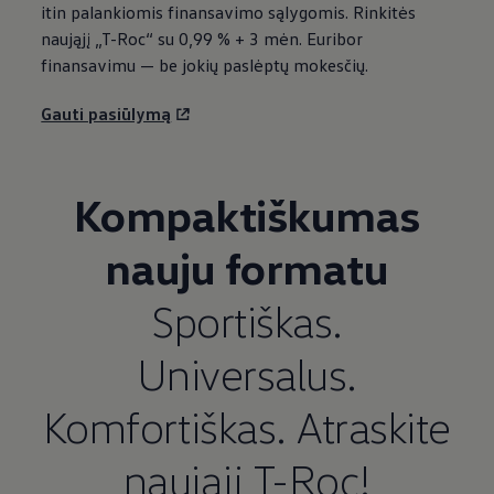
itin palankiomis finansavimo sąlygomis. Rinkitės
naująjį „T-Roc“ su 0,99 % + 3 mėn. Euribor
finansavimu — be jokių paslėptų mokesčių.
Gauti pasiūlymą
Kompaktiškumas
nauju formatu
Sportiškas.
Universalus.
Komfortiškas. Atraskite
naująjį T-Roc!