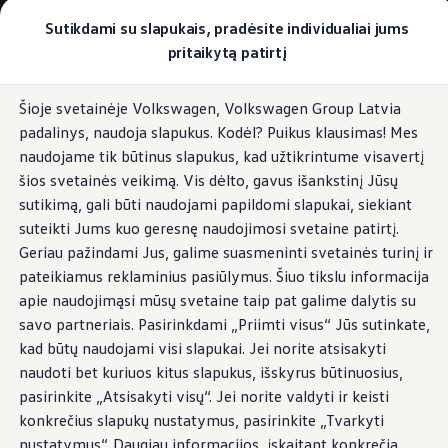
Pasirinkite savo Volkswagen
Sutikdami su slapukais, pradėsite individualiai jums
Modeliai ir konfigūratorius
pritaikytą patirtį
Naujasis ID. Cross
Konfigūruoti
Pereiti į
Pereiti į
Volkswagen visureigiai
Šioje svetainėje Volkswagen, Volkswagen Group Latvia
pagrindinį
poraštę
Volkswagen komerciniai automobiliai. Pasiruošę bet k
padalinys, naudoja slapukus. Kodėl? Puikus klausimas! Mes
turinį
Volkswagen automobilių e-parduotuvė
Pasiūlymai ir paslaugos
naudojame tik būtinus slapukus, kad užtikrintume visavertį
Jubiliejinis pasiūlymas
šios svetainės veikimą. Vis dėlto, gavus išankstinį Jūsų
Garantija
sutikimą, gali būti naudojami papildomi slapukai, siekiant
Lizingas
Automobilio mainai
suteikti Jums kuo geresnę naudojimosi svetaine patirtį.
Volkswagen automobilių e-parduotuvė
Geriau pažindami Jus, galime suasmeninti svetainės turinį ir
Elektromobiliai ir hibridiniai modeliai
pateikiamus reklaminius pasiūlymus. Šiuo tikslu informacija
Valstybės parama
Elektromobiliai
apie naudojimąsi mūsų svetaine taip pat galime dalytis su
ID. žinios
savo partneriais. Pasirinkdami „Priimti visus“ Jūs sutinkate,
Įkrovimas ir ridos atsarga
kad būtų naudojami visi slapukai. Jei norite atsisakyti
Technologija ir evoliucija
Perėjimas prie elektrinio mobilumo
naudoti bet kuriuos kitus slapukus, išskyrus būtinuosius,
Ekologinis tvarumas
pasirinkite „Atsisakyti visų“. Jei norite valdyti ir keisti
Elektromobiliai servise: daugiau jokio alyvos k
konkrečius slapukų nustatymus, pasirinkite „Tvarkyti
ID. programinės įrangos atnaujinimas*
Elektromobilių pristatymo trukmė
nustatymus“. Daugiau informacijos, įskaitant konkrečią