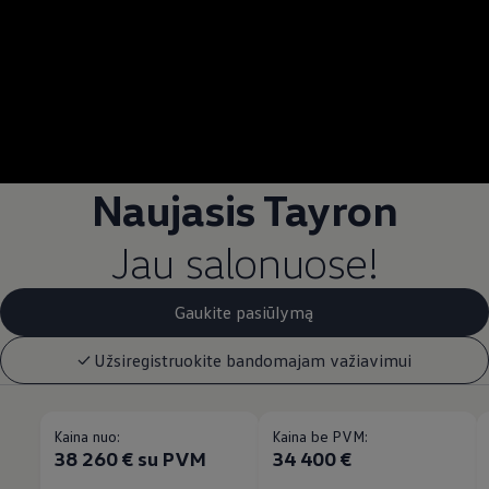
--:--
Remaining time, --:
Naujasis Tayron
Jau salonuose!
Gaukite pasiūlymą
Užsiregistruokite bandomajam važiavimui
Kaina nuo:
Kaina be PVM:
38 260 € su PVM
34 400 €