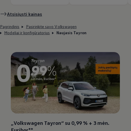
Atsisiųsti kainas
Pagrindinis
Pasirinkite savo Volkswagen
Modeliai ir konfigūratorius
Naujasis Tayron
„
Volkswagen
Tayron“ su 0,99 % + 3 mėn.
Euribor**