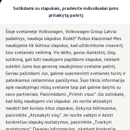
Pasirinkite savo Volkswagen
Sutikdami su slapukais, pradėsite individualiai jums
Modeliai ir konfigūratorius
pritaikytą patirtį
Naujasis ID. Cross
Konfigūruoti
Pereiti į
Pereiti į
Volkswagen visureigiai
Šioje svetainėje Volkswagen, Volkswagen Group Latvia
pagrindinį
poraštę
Volkswagen komerciniai automobiliai. Pasiruošę bet k
padalinys, naudoja slapukus. Kodėl? Puikus klausimas! Mes
turinį
Volkswagen automobilių e-parduotuvė
Pasiūlymai ir paslaugos
naudojame tik būtinus slapukus, kad užtikrintume visavertį
Jubiliejinis pasiūlymas
šios svetainės veikimą. Vis dėlto, gavus išankstinį Jūsų
Garantija
sutikimą, gali būti naudojami papildomi slapukai, siekiant
Lizingas
Automobilio mainai
suteikti Jums kuo geresnę naudojimosi svetaine patirtį.
Volkswagen automobilių e-parduotuvė
Geriau pažindami Jus, galime suasmeninti svetainės turinį ir
Elektromobiliai ir hibridiniai modeliai
pateikiamus reklaminius pasiūlymus. Šiuo tikslu informacija
Valstybės parama
Elektromobiliai
apie naudojimąsi mūsų svetaine taip pat galime dalytis su
ID. žinios
savo partneriais. Pasirinkdami „Priimti visus“ Jūs sutinkate,
Įkrovimas ir ridos atsarga
kad būtų naudojami visi slapukai. Jei norite atsisakyti
Technologija ir evoliucija
Perėjimas prie elektrinio mobilumo
naudoti bet kuriuos kitus slapukus, išskyrus būtinuosius,
Ekologinis tvarumas
pasirinkite „Atsisakyti visų“. Jei norite valdyti ir keisti
Elektromobiliai servise: daugiau jokio alyvos k
konkrečius slapukų nustatymus, pasirinkite „Tvarkyti
ID. programinės įrangos atnaujinimas*
Elektromobilių pristatymo trukmė
nustatymus“. Daugiau informacijos, įskaitant konkrečią