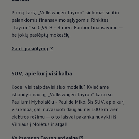
Pirmą kartą
„
Volkswagen
Tayron“ siūlomas su itin
palankiomis finansavimo sąlygomis. Rinkitės
„Tayron“ su 0,99 % + 3 mėn. Euribor finansavimu —
be jokių paslėptų mokesčių.
Gauti pasiūlymą
SUV, apie kurį visi kalba
Kodėl visi taip žavisi šiuo modeliu? Kviečiame
išbandyti naująjį
„
Volkswagen
Tayron“ kartu su
Pauliumi Mykolaičiu - Paul de Miko. Šis SUV, apie kurį
visi kalba, gali nuvažiuoti daugiau nei 100 km vien
elektros režimu — o to laisvai pakanka nuvykti iš
Vilniaus į Molėtus ir atgal!
Volkswagen
Tayron apžvalga