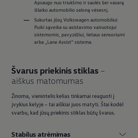
Apsaugo nuo triukšmo ir saulės bei vasarą
išlaiko automobilio saloną vėsesnį.
Sukurtas jūsų
Volkswagen
automobiliui:
Puiki sąveika su asistavimo vairuotojui
sistemomis, pavyzdžiui, lietaus sensoriumi
arba „Lane Assist“ sistema.
Švarus priekinis stiklas
–
aiškus matomumas
Žinoma, vienintelis kelias tinkamai reaguoti į
įvykius kelyje – tai aiškiai juos matyti. Štai kodėl
svarbu, kad jūsų priekinis stiklas būtų švarus.
Stabilus atrėmimas