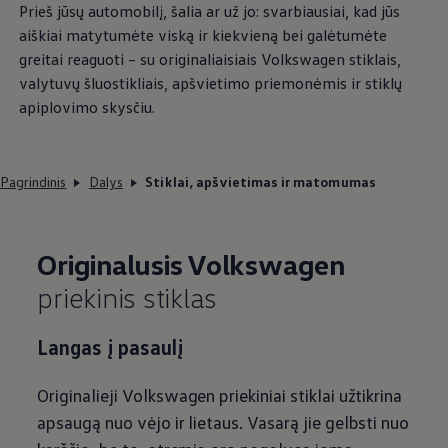
Prieš jūsų automobilį, šalia ar už jo: svarbiausiai, kad jūs
aiškiai matytumėte viską ir kiekvieną bei galėtumėte
greitai reaguoti – su originaliaisiais
Volkswagen
stiklais,
valytuvų šluostikliais, apšvietimo priemonėmis ir stiklų
apiplovimo skysčiu.
Pagrindinis
Dalys
Stiklai, apšvietimas ir matomumas
Originalusis
Volkswagen
priekinis stiklas
Langas į pasaulį
Originalieji
Volkswagen
priekiniai stiklai užtikrina
apsaugą nuo vėjo ir lietaus. Vasarą jie gelbsti nuo