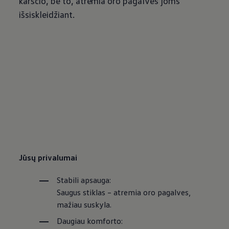
karščio, be to, atremia oro pagalves joms
išsiskleidžiant.
Jūsų privalumai
Stabili apsauga:
Saugus stiklas – atremia oro pagalves,
mažiau suskyla.
Daugiau komforto: