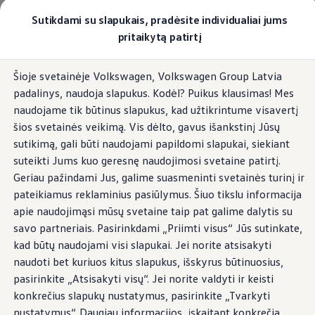
Pasirinkite savo Volkswagen
Sutikdami su slapukais, pradėsite individualiai jums
Modeliai ir konfigūratorius
pritaikytą patirtį
Naujasis ID. Cross
Konfigūruoti
Pereiti į
Pereiti į
Volkswagen visureigiai
Šioje svetainėje Volkswagen, Volkswagen Group Latvia
pagrindinį
poraštę
Volkswagen komerciniai automobiliai. Pasiruošę bet k
padalinys, naudoja slapukus. Kodėl? Puikus klausimas! Mes
turinį
Volkswagen automobilių e-parduotuvė
Pasiūlymai ir paslaugos
naudojame tik būtinus slapukus, kad užtikrintume visavertį
Jubiliejinis pasiūlymas
šios svetainės veikimą. Vis dėlto, gavus išankstinį Jūsų
Garantija
sutikimą, gali būti naudojami papildomi slapukai, siekiant
Lizingas
Automobilio mainai
suteikti Jums kuo geresnę naudojimosi svetaine patirtį.
Volkswagen automobilių e-parduotuvė
Geriau pažindami Jus, galime suasmeninti svetainės turinį ir
Elektromobiliai ir hibridiniai modeliai
pateikiamus reklaminius pasiūlymus. Šiuo tikslu informacija
Valstybės parama
Elektromobiliai
apie naudojimąsi mūsų svetaine taip pat galime dalytis su
ID. žinios
savo partneriais. Pasirinkdami „Priimti visus“ Jūs sutinkate,
Įkrovimas ir ridos atsarga
kad būtų naudojami visi slapukai. Jei norite atsisakyti
Technologija ir evoliucija
Perėjimas prie elektrinio mobilumo
naudoti bet kuriuos kitus slapukus, išskyrus būtinuosius,
Ekologinis tvarumas
pasirinkite „Atsisakyti visų“. Jei norite valdyti ir keisti
Elektromobiliai servise: daugiau jokio alyvos k
konkrečius slapukų nustatymus, pasirinkite „Tvarkyti
ID. programinės įrangos atnaujinimas*
Elektromobilių pristatymo trukmė
nustatymus“. Daugiau informacijos, įskaitant konkrečią