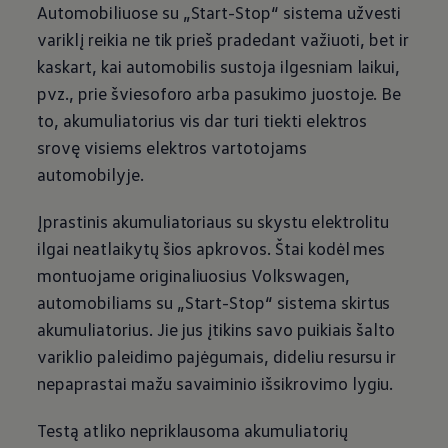
Automobiliuose su „Start-Stop“ sistema užvesti
variklį reikia ne tik prieš pradedant važiuoti, bet ir
kaskart, kai automobilis sustoja ilgesniam laikui,
pvz., prie šviesoforo arba pasukimo juostoje. Be
to, akumuliatorius vis dar turi tiekti elektros
srovę visiems elektros vartotojams
automobilyje.
Įprastinis akumuliatoriaus su skystu elektrolitu
ilgai neatlaikytų šios apkrovos. Štai kodėl mes
montuojame originaliuosius
Volkswagen
,
automobiliams su „Start-Stop“ sistema skirtus
akumuliatorius. Jie jus įtikins savo puikiais šalto
variklio paleidimo pajėgumais, dideliu resursu ir
nepaprastai mažu savaiminio išsikrovimo lygiu.
Testą atliko nepriklausoma akumuliatorių