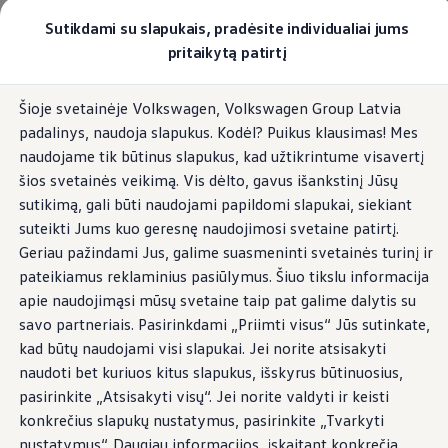
Pasirinkite savo Volkswagen
Sutikdami su slapukais, pradėsite individualiai jums
Modeliai ir konfigūratorius
pritaikytą patirtį
Naujasis ID. Cross
Konfigūruoti
Pereiti į
Pereiti į
Volkswagen visureigiai
Šioje svetainėje Volkswagen, Volkswagen Group Latvia
pagrindinį
poraštę
Volkswagen komerciniai automobiliai. Pasiruošę bet k
padalinys, naudoja slapukus. Kodėl? Puikus klausimas! Mes
turinį
Volkswagen automobilių e-parduotuvė
Pasiūlymai ir paslaugos
naudojame tik būtinus slapukus, kad užtikrintume visavertį
Jubiliejinis pasiūlymas
šios svetainės veikimą. Vis dėlto, gavus išankstinį Jūsų
Garantija
sutikimą, gali būti naudojami papildomi slapukai, siekiant
Lizingas
Automobilio mainai
suteikti Jums kuo geresnę naudojimosi svetaine patirtį.
Volkswagen automobilių e-parduotuvė
Geriau pažindami Jus, galime suasmeninti svetainės turinį ir
Elektromobiliai ir hibridiniai modeliai
pateikiamus reklaminius pasiūlymus. Šiuo tikslu informacija
Valstybės parama
Elektromobiliai
apie naudojimąsi mūsų svetaine taip pat galime dalytis su
ID. žinios
savo partneriais. Pasirinkdami „Priimti visus“ Jūs sutinkate,
Įkrovimas ir ridos atsarga
kad būtų naudojami visi slapukai. Jei norite atsisakyti
Technologija ir evoliucija
Perėjimas prie elektrinio mobilumo
naudoti bet kuriuos kitus slapukus, išskyrus būtinuosius,
Ekologinis tvarumas
pasirinkite „Atsisakyti visų“. Jei norite valdyti ir keisti
Elektromobiliai servise: daugiau jokio alyvos k
konkrečius slapukų nustatymus, pasirinkite „Tvarkyti
ID. programinės įrangos atnaujinimas*
Elektromobilių pristatymo trukmė
nustatymus“. Daugiau informacijos, įskaitant konkrečią