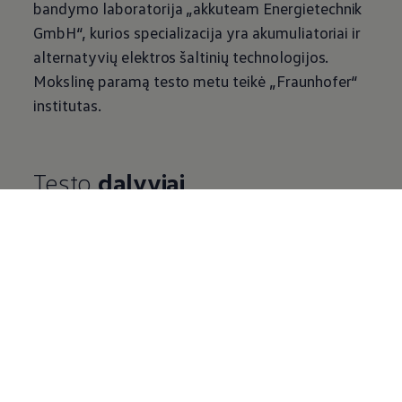
bandymo laboratorija „akkuteam Energietechnik
GmbH“, kurios specializacija yra akumuliatoriai ir
alternatyvių elektros šaltinių technologijos.
Mokslinę paramą testo metu teikė „Fraunhofer“
institutas.
Testo
dalyviai
Originalusis
Volkswagen
AG AGM starterio
akumuliatorius (dalies numeris 000 915
105 CC)
„Exide EK 700“
„Banner Running Bull“
„Moll Start Stop Plus“
„Fiamm VR760“