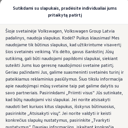
Pasirinkite savo Volkswagen
Sutikdami su slapukais, pradėsite individualiai jums
Modeliai ir konfigūratorius
pritaikytą patirtį
Naujasis ID. Cross
Konfigūruoti
Pereiti į
Pereiti į
Volkswagen visureigiai
Šioje svetainėje Volkswagen, Volkswagen Group Latvia
pagrindinį
poraštę
Volkswagen komerciniai automobiliai. Pasiruošę bet k
padalinys, naudoja slapukus. Kodėl? Puikus klausimas! Mes
turinį
Volkswagen automobilių e-parduotuvė
Pasiūlymai ir paslaugos
naudojame tik būtinus slapukus, kad užtikrintume visavertį
Jubiliejinis pasiūlymas
šios svetainės veikimą. Vis dėlto, gavus išankstinį Jūsų
Garantija
sutikimą, gali būti naudojami papildomi slapukai, siekiant
Lizingas
Automobilio mainai
suteikti Jums kuo geresnę naudojimosi svetaine patirtį.
Volkswagen automobilių e-parduotuvė
Geriau pažindami Jus, galime suasmeninti svetainės turinį ir
Elektromobiliai ir hibridiniai modeliai
pateikiamus reklaminius pasiūlymus. Šiuo tikslu informacija
Valstybės parama
Elektromobiliai
apie naudojimąsi mūsų svetaine taip pat galime dalytis su
ID. žinios
savo partneriais. Pasirinkdami „Priimti visus“ Jūs sutinkate,
Įkrovimas ir ridos atsarga
kad būtų naudojami visi slapukai. Jei norite atsisakyti
Technologija ir evoliucija
Perėjimas prie elektrinio mobilumo
naudoti bet kuriuos kitus slapukus, išskyrus būtinuosius,
Ekologinis tvarumas
pasirinkite „Atsisakyti visų“. Jei norite valdyti ir keisti
Elektromobiliai servise: daugiau jokio alyvos k
konkrečius slapukų nustatymus, pasirinkite „Tvarkyti
ID. programinės įrangos atnaujinimas*
Elektromobilių pristatymo trukmė
nustatymus“. Daugiau informacijos, įskaitant konkrečią