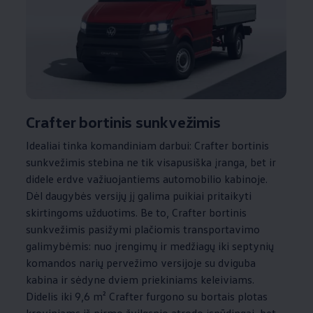
Crafter bortinis sunkvežimis
Idealiai tinka komandiniam darbui: Crafter bortinis
sunkvežimis stebina ne tik visapusiška įranga, bet ir
didele erdve važiuojantiems automobilio kabinoje.
Dėl daugybės versijų jį galima puikiai pritaikyti
skirtingoms užduotims. Be to, Crafter bortinis
sunkvežimis pasižymi plačiomis transportavimo
galimybėmis: nuo įrengimų ir medžiagų iki septynių
komandos narių pervežimo versijoje su dviguba
kabina ir sėdyne dviem priekiniams keleiviams.
Didelis iki 9,6 m² Crafter furgono su bortais plotas