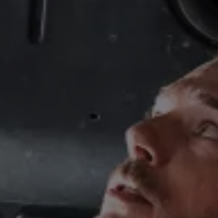
Ratai ir padangos
Pagalba įvykus eismo įvykiui ar automobiliui s
Volkswagen servisas
Priedai
Interjero ir eksterjero apsauga
Transportavimo ir bagažo sprendimai
Pramogos ir elektronika
Suasmeninimas
Sieninė įkrovimo stotelė ir įkrovimo kabeliai
Informacija klientams
Perdirbimas ir grąžinimas
Atšaukimo kampanijos
Įspėjamieji ir kiti šviesos indikatoriai
Naujausi jūsų Volkswagen automobilio program
Vidaus degimo variklį turinčių automobilių pro
Skaitmeninė instrukcija
myVolkswagen
Takata oro pagalvių atšaukimas dėl saugos problemų