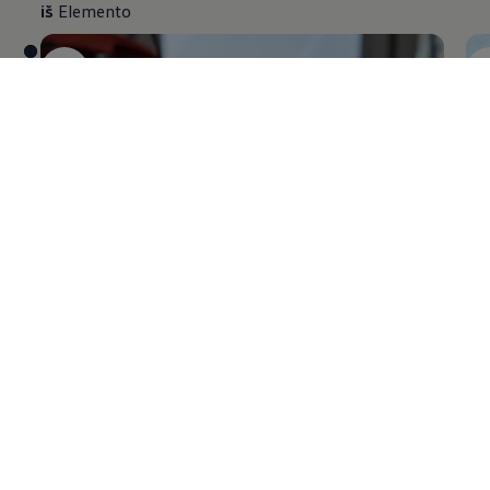
iš
Elemento
Oro
filtras
Va