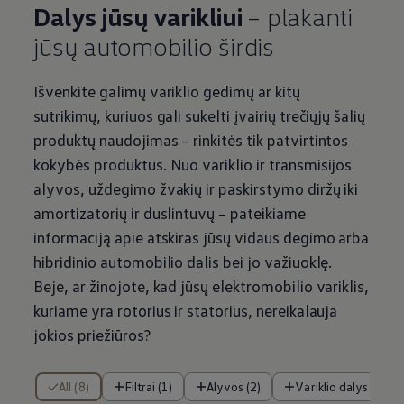
Dalys jūsų varikliui
– plakanti
jūsų automobilio širdis
Išvenkite galimų variklio gedimų ar kitų
sutrikimų, kuriuos gali sukelti įvairių trečiųjų šalių
produktų naudojimas – rinkitės tik patvirtintos
kokybės produktus. Nuo variklio ir transmisijos
alyvos, uždegimo žvakių ir paskirstymo diržų iki
amortizatorių ir duslintuvų – pateikiame
informaciją apie atskiras jūsų vidaus degimo arba
hibridinio automobilio dalis bei jo važiuoklę.
Beje, ar žinojote, kad jūsų elektromobilio variklis,
kuriame yra rotorius ir statorius, nereikalauja
jokios priežiūros?
iš Elemento
All (8)
Filtrai (1)
Alyvos (2)
Variklio dalys (2)