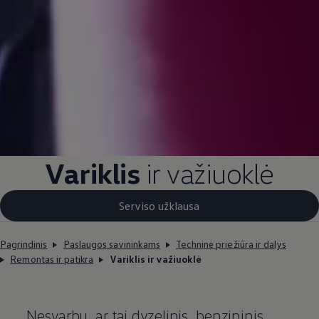
Variklis
ir važiuoklė
Serviso užklausa
Pagrindinis
Paslaugos savininkams
Techninė priežiūra ir dalys
Remontas ir patikra
Variklis ir važiuoklė
Nesvarbu, ar tai dyzelinis, benzininis,