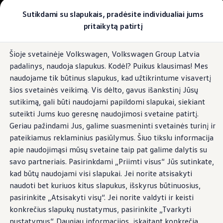
Pasirinkite savo Volkswagen
Sutikdami su slapukais, pradėsite individualiai jums
Modeliai ir konfigūratorius
pritaikytą patirtį
Naujasis ID. Cross
Konfigūruoti
Pereiti į
Pereiti į
Volkswagen visureigiai
Šioje svetainėje Volkswagen, Volkswagen Group Latvia
pagrindinį
poraštę
Volkswagen komerciniai automobiliai. Pasiruošę bet k
padalinys, naudoja slapukus. Kodėl? Puikus klausimas! Mes
turinį
Volkswagen automobilių e-parduotuvė
Pasiūlymai ir paslaugos
naudojame tik būtinus slapukus, kad užtikrintume visavertį
Jubiliejinis pasiūlymas
šios svetainės veikimą. Vis dėlto, gavus išankstinį Jūsų
Garantija
sutikimą, gali būti naudojami papildomi slapukai, siekiant
Lizingas
Automobilio mainai
suteikti Jums kuo geresnę naudojimosi svetaine patirtį.
Volkswagen automobilių e-parduotuvė
Geriau pažindami Jus, galime suasmeninti svetainės turinį ir
Elektromobiliai ir hibridiniai modeliai
pateikiamus reklaminius pasiūlymus. Šiuo tikslu informacija
Valstybės parama
Elektromobiliai
apie naudojimąsi mūsų svetaine taip pat galime dalytis su
ID. žinios
savo partneriais. Pasirinkdami „Priimti visus“ Jūs sutinkate,
Įkrovimas ir ridos atsarga
kad būtų naudojami visi slapukai. Jei norite atsisakyti
Technologija ir evoliucija
Perėjimas prie elektrinio mobilumo
naudoti bet kuriuos kitus slapukus, išskyrus būtinuosius,
Ekologinis tvarumas
pasirinkite „Atsisakyti visų“. Jei norite valdyti ir keisti
Elektromobiliai servise: daugiau jokio alyvos k
konkrečius slapukų nustatymus, pasirinkite „Tvarkyti
ID. programinės įrangos atnaujinimas*
Elektromobilių pristatymo trukmė
nustatymus“. Daugiau informacijos, įskaitant konkrečią