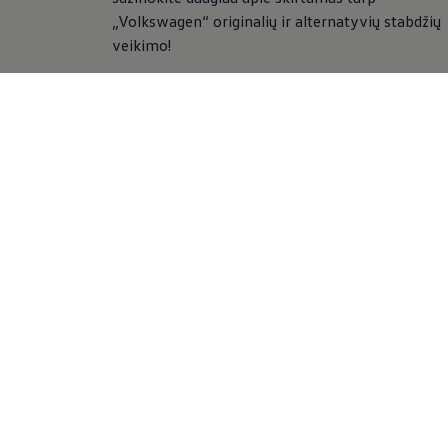
„
Volkswagen
“ originalių ir alternatyvių stabdžių
veikimo!
Stabdžių sistemos
priežiūra
Iš visų su saugumu susijusių dalių jūsų
Volkswage
stabdžiai patiria didžiausias apkrovas. Kad jie vei
sklandžiai, reguliariai tikrinkite ir atlikite jų tech
priežiūrą. Atliekant stabdžių patikrą įvertinamas
stabdžių sistemos komponentų, įskaitant stovė