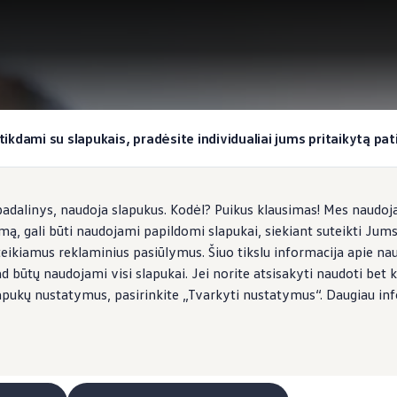
okiai užduočiai
tikdami su slapukais, pradėsite individualiai jums pritaikytą pati
dalinys, naudoja slapukus. Kodėl? Puikus klausimas! Mes naudojam
imą, gali būti naudojami papildomi slapukai, siekiant suteikti Jum
teikiamus reklaminius pasiūlymus. Šiuo tikslu informacija apie na
ad būtų naudojami visi slapukai. Jei norite atsisakyti naudoti bet k
s slapukų nustatymus, pasirinkite „Tvarkyti nustatymus“. Daugiau in
eitimo