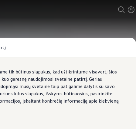
rtį
e tik būtinus slapukus, kad užtikrintume visavertį šios
s kuo geresnę naudojimosi svetaine patirtį. Geriau
udojimąsi mūsų svetaine taip pat galime dalytis su savo
uriuos kitus slapukus, išskyrus būtinuosius, pasirinkite
formacijos, įskaitant konkrečią informaciją apie kiekvieną