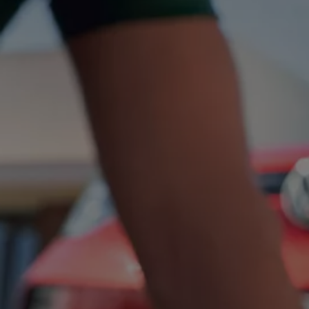
Ratai ir padangos
Pagalba įvykus eismo įvykiui ar automobiliui s
Volkswagen servisas
Priedai
Interjero ir eksterjero apsauga
Transportavimo ir bagažo sprendimai
Pramogos ir elektronika
Suasmeninimas
Sieninė įkrovimo stotelė ir įkrovimo kabeliai
Informacija klientams
Perdirbimas ir grąžinimas
Atšaukimo kampanijos
Įspėjamieji ir kiti šviesos indikatoriai
Naujausi jūsų Volkswagen automobilio program
Vidaus degimo variklį turinčių automobilių pro
Skaitmeninė instrukcija
myVolkswagen
Takata oro pagalvių atšaukimas dėl saugos problemų