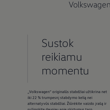
Volkswage
Sustok
reikiamu
momentu
„
Volkswagen
“ originalūs stabdžiai užtikrina net
iki 22 % trumpesnį stabdymo kelią nei
alternatyvūs stabdžiai. Žiūrėkite vaizdo įrašą ir
sužinokite daugiau apie skirtumus tarp