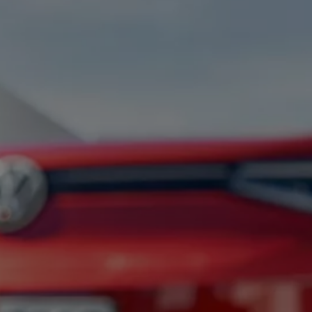
ugedus
inės įrangos atnaujinimai
graminės įrangos atnaujinimai