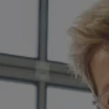
Ratai ir padangos
Pagalba įvykus eismo įvykiui ar automobiliui s
Volkswagen servisas
Priedai
Interjero ir eksterjero apsauga
Transportavimo ir bagažo sprendimai
Pramogos ir elektronika
Suasmeninimas
Sieninė įkrovimo stotelė ir įkrovimo kabeliai
Informacija klientams
Perdirbimas ir grąžinimas
Atšaukimo kampanijos
Įspėjamieji ir kiti šviesos indikatoriai
Naujausi jūsų Volkswagen automobilio program
Vidaus degimo variklį turinčių automobilių pro
Skaitmeninė instrukcija
myVolkswagen
Takata oro pagalvių atšaukimas dėl saugos problemų