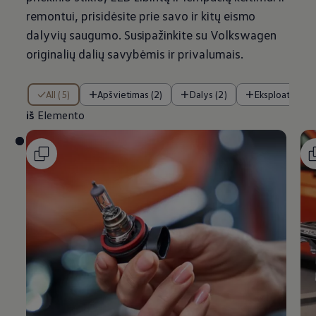
remontui, prisidėsite prie savo ir kitų eismo
dalyvių saugumo. Susipažinkite su
Volkswagen
originalių dalių savybėmis ir privalumais.
iš Elemento
All (5)
Apšvietimas (2)
Dalys (2)
Eksploataciniai
iš
Elemento