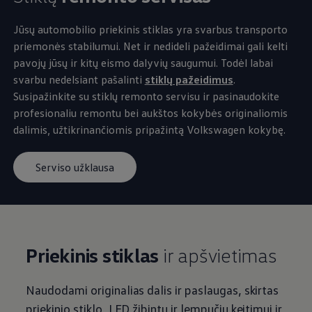
Jūsų automobilio priekinis stiklas yra svarbus transporto
priemonės stabilumui. Net ir nedideli pažeidimai gali kelti
pavojų jūsų ir kitų eismo dalyvių saugumui. Todėl labai
svarbu nedelsiant pašalinti
stiklų pažeidimus
.
Susipažinkite su stiklų remonto servisu ir pasinaudokite
profesionaliu remontu bei aukštos kokybės originaliomis
dalimis, užtikrinančiomis pripažintą
Volkswagen
kokybę.
Serviso užklausa
Priekinis stiklas
ir apšvietimas
Naudodami originalias dalis ir paslaugas, skirtas
priekinio stiklo, LED žibintų ir lempučių keitimui ir