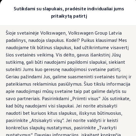
Pasirinkite savo Volkswagen
Sutikdami su slapukais, pradėsite individualiai jums
Modeliai ir konfigūratorius
pritaikytą patirtį
Naujasis ID. Cross
Konfigūruoti
Pereiti į
Pereiti į
Volkswagen visureigiai
Šioje svetainėje Volkswagen, Volkswagen Group Latvia
pagrindinį
poraštę
Volkswagen komerciniai automobiliai. Pasiruošę bet k
padalinys, naudoja slapukus. Kodėl? Puikus klausimas! Mes
turinį
Volkswagen automobilių e-parduotuvė
Pasiūlymai ir paslaugos
naudojame tik būtinus slapukus, kad užtikrintume visavertį
Jubiliejinis pasiūlymas
šios svetainės veikimą. Vis dėlto, gavus išankstinį Jūsų
Garantija
sutikimą, gali būti naudojami papildomi slapukai, siekiant
Lizingas
Automobilio mainai
suteikti Jums kuo geresnę naudojimosi svetaine patirtį.
Volkswagen automobilių e-parduotuvė
Geriau pažindami Jus, galime suasmeninti svetainės turinį ir
Elektromobiliai ir hibridiniai modeliai
pateikiamus reklaminius pasiūlymus. Šiuo tikslu informacija
Valstybės parama
Elektromobiliai
apie naudojimąsi mūsų svetaine taip pat galime dalytis su
ID. žinios
savo partneriais. Pasirinkdami „Priimti visus“ Jūs sutinkate,
Įkrovimas ir ridos atsarga
kad būtų naudojami visi slapukai. Jei norite atsisakyti
Technologija ir evoliucija
Perėjimas prie elektrinio mobilumo
naudoti bet kuriuos kitus slapukus, išskyrus būtinuosius,
Ekologinis tvarumas
pasirinkite „Atsisakyti visų“. Jei norite valdyti ir keisti
Elektromobiliai servise: daugiau jokio alyvos k
konkrečius slapukų nustatymus, pasirinkite „Tvarkyti
ID. programinės įrangos atnaujinimas*
Elektromobilių pristatymo trukmė
nustatymus“. Daugiau informacijos, įskaitant konkrečią