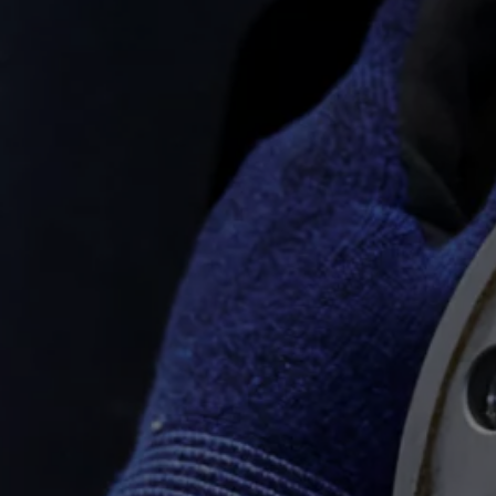
ugedus
inės įrangos atnaujinimai
graminės įrangos atnaujinimai