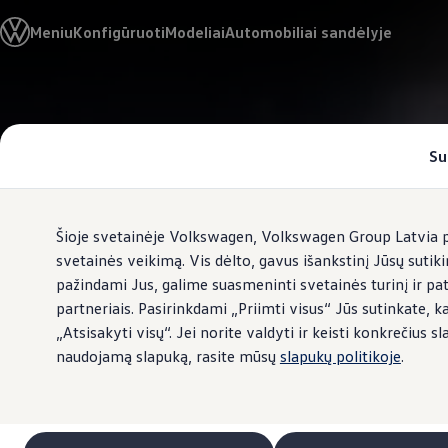
Pasirinkite savo Volkswagen
Meniu
Konfigūruoti
Modeliai
Automobiliai sandėlyje
Modeliai ir konfigūratorius
Naujasis ID. Cross
Konfigūruoti
Volkswagen visureigiai
Pereiti į
Pereiti į
Volkswagen komerciniai automobiliai. Pasiruošę bet k
pagrindinį
poraštę
Volkswagen automobilių e-parduotuvė
turinį
Pasiūlymai ir paslaugos
Su
Jubiliejinis pasiūlymas
Garantija
Lizingas
Automobilio mainai
Šioje svetainėje Volkswagen, Volkswagen Group Latvia pa
Volkswagen automobilių e-parduotuvė
Elektromobiliai ir hibridiniai modeliai
svetainės veikimą. Vis dėlto, gavus išankstinį Jūsų sutik
Valstybės parama
pažindami Jus, galime suasmeninti svetainės turinį ir pa
Elektromobiliai
partneriais. Pasirinkdami „Priimti visus“ Jūs sutinkate, k
ID. žinios
Įkrovimas ir ridos atsarga
„Atsisakyti visų“. Jei norite valdyti ir keisti konkrečiu
Technologija ir evoliucija
naudojamą slapuką, rasite mūsų
slapukų politikoje
.
Perėjimas prie elektrinio mobilumo
Ekologinis tvarumas
Elektromobiliai servise: daugiau jokio alyvos k
ID. programinės įrangos atnaujinimas*
Elektromobilių pristatymo trukmė