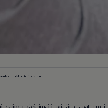
ontas ir patikra
Stabdžiai
 galimi pažeidimai ir priežiūros patarimai: