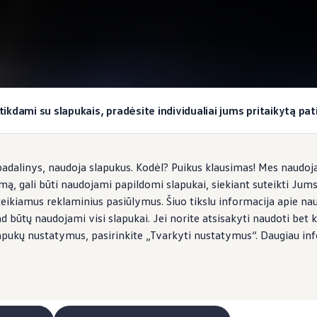
okiai užduočiai
tikdami su slapukais, pradėsite individualiai jums pritaikytą pati
dalinys, naudoja slapukus. Kodėl? Puikus klausimas! Mes naudojam
imą, gali būti naudojami papildomi slapukai, siekiant suteikti Jum
teikiamus reklaminius pasiūlymus. Šiuo tikslu informacija apie na
ad būtų naudojami visi slapukai. Jei norite atsisakyti naudoti bet k
s slapukų nustatymus, pasirinkite „Tvarkyti nustatymus“. Daugiau in
eitimo