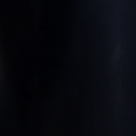
Ratai ir padangos
Pagalba įvykus eismo įvykiui ar automobiliui s
Volkswagen servisas
Priedai
Interjero ir eksterjero apsauga
Transportavimo ir bagažo sprendimai
Pramogos ir elektronika
Suasmeninimas
Sieninė įkrovimo stotelė ir įkrovimo kabeliai
Informacija klientams
Perdirbimas ir grąžinimas
Atšaukimo kampanijos
Įspėjamieji ir kiti šviesos indikatoriai
Naujausi jūsų Volkswagen automobilio program
Vidaus degimo variklį turinčių automobilių pro
Skaitmeninė instrukcija
myVolkswagen
Takata oro pagalvių atšaukimas dėl saugos problemų