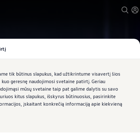
rtį
e tik būtinus slapukus, kad užtikrintume visavertį šios
s kuo geresnę naudojimosi svetaine patirtį. Geriau
udojimąsi mūsų svetaine taip pat galime dalytis su savo
uriuos kitus slapukus, išskyrus būtinuosius, pasirinkite
formacijos, įskaitant konkrečią informaciją apie kiekvieną