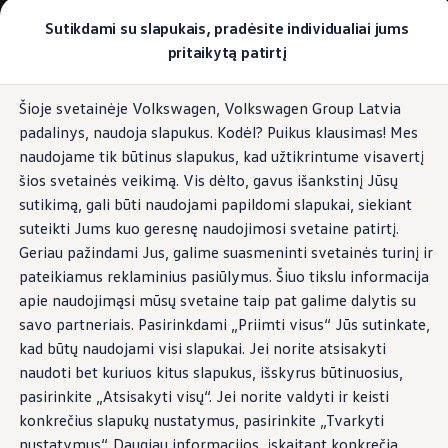
Pasirinkite savo Volkswagen
Sutikdami su slapukais, pradėsite individualiai jums
Modeliai ir konfigūratorius
pritaikytą patirtį
Naujasis ID. Cross
Konfigūruoti
Pereiti į
Pereiti į
Volkswagen visureigiai
Šioje svetainėje Volkswagen, Volkswagen Group Latvia
pagrindinį
poraštę
Volkswagen komerciniai automobiliai. Pasiruošę bet k
padalinys, naudoja slapukus. Kodėl? Puikus klausimas! Mes
turinį
Volkswagen automobilių e-parduotuvė
Pasiūlymai ir paslaugos
naudojame tik būtinus slapukus, kad užtikrintume visavertį
Jubiliejinis pasiūlymas
šios svetainės veikimą. Vis dėlto, gavus išankstinį Jūsų
Garantija
sutikimą, gali būti naudojami papildomi slapukai, siekiant
Lizingas
Automobilio mainai
suteikti Jums kuo geresnę naudojimosi svetaine patirtį.
Volkswagen automobilių e-parduotuvė
Geriau pažindami Jus, galime suasmeninti svetainės turinį ir
Elektromobiliai ir hibridiniai modeliai
pateikiamus reklaminius pasiūlymus. Šiuo tikslu informacija
Valstybės parama
Elektromobiliai
apie naudojimąsi mūsų svetaine taip pat galime dalytis su
ID. žinios
savo partneriais. Pasirinkdami „Priimti visus“ Jūs sutinkate,
Įkrovimas ir ridos atsarga
kad būtų naudojami visi slapukai. Jei norite atsisakyti
Technologija ir evoliucija
Perėjimas prie elektrinio mobilumo
naudoti bet kuriuos kitus slapukus, išskyrus būtinuosius,
Ekologinis tvarumas
pasirinkite „Atsisakyti visų“. Jei norite valdyti ir keisti
Elektromobiliai servise: daugiau jokio alyvos k
konkrečius slapukų nustatymus, pasirinkite „Tvarkyti
ID. programinės įrangos atnaujinimas*
Elektromobilių pristatymo trukmė
nustatymus“. Daugiau informacijos, įskaitant konkrečią