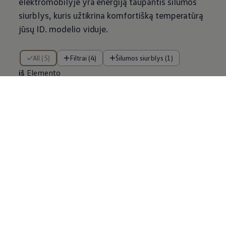
elektromobilyje yra energiją taupantis šilumos
siurblys, kuris užtikrina komfortišką temperatūrą
jūsų ID. modelio viduje.
iš Elemento
All (5)
Filtrai (4)
Šilumos siurblys (1)
iš
Elemento