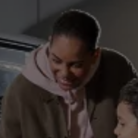
Ratai ir padangos
Pagalba įvykus eismo įvykiui ar automobiliui s
Volkswagen servisas
Priedai
Interjero ir eksterjero apsauga
Transportavimo ir bagažo sprendimai
Pramogos ir elektronika
Suasmeninimas
Sieninė įkrovimo stotelė ir įkrovimo kabeliai
Informacija klientams
Perdirbimas ir grąžinimas
Atšaukimo kampanijos
Įspėjamieji ir kiti šviesos indikatoriai
Naujausi jūsų Volkswagen automobilio program
Vidaus degimo variklį turinčių automobilių pro
Skaitmeninė instrukcija
myVolkswagen
Takata oro pagalvių atšaukimas dėl saugos problemų