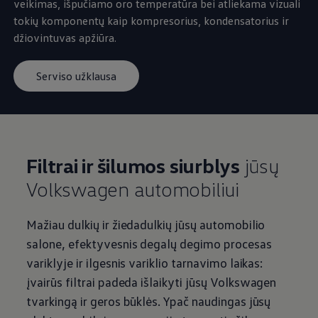
veikimas, išpučiamo oro temperatūra bei atliekama vizuali
tokių komponentų kaip kompresorius, kondensatorius ir
džiovintuvas apžiūra.
Serviso užklausa
Filtrai ir šilumos siurblys
jūsų
Volkswagen
automobiliui
Mažiau dulkių ir žiedadulkių jūsų automobilio
salone, efektyvesnis degalų degimo procesas
variklyje ir ilgesnis variklio tarnavimo laikas:
įvairūs filtrai padeda išlaikyti jūsų
Volkswagen
tvarkingą ir geros būklės. Ypač naudingas jūsų