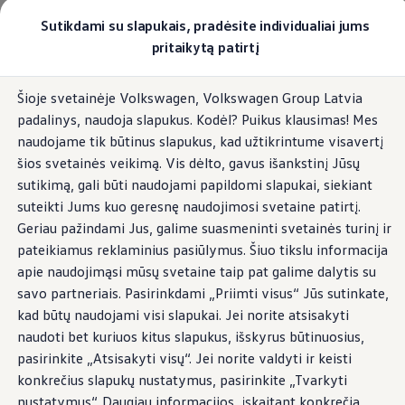
Pasirinkite savo Volkswagen
Sutikdami su slapukais, pradėsite individualiai jums
Modeliai ir konfigūratorius
pritaikytą patirtį
Naujasis ID. Cross
Konfigūruoti
Pereiti į
Pereiti į
Volkswagen visureigiai
Šioje svetainėje Volkswagen, Volkswagen Group Latvia
pagrindinį
poraštę
Volkswagen komerciniai automobiliai. Pasiruošę bet k
padalinys, naudoja slapukus. Kodėl? Puikus klausimas! Mes
turinį
Volkswagen automobilių e-parduotuvė
Pasiūlymai ir paslaugos
naudojame tik būtinus slapukus, kad užtikrintume visavertį
Jubiliejinis pasiūlymas
šios svetainės veikimą. Vis dėlto, gavus išankstinį Jūsų
Garantija
sutikimą, gali būti naudojami papildomi slapukai, siekiant
Lizingas
Automobilio mainai
suteikti Jums kuo geresnę naudojimosi svetaine patirtį.
Volkswagen automobilių e-parduotuvė
Geriau pažindami Jus, galime suasmeninti svetainės turinį ir
Elektromobiliai ir hibridiniai modeliai
pateikiamus reklaminius pasiūlymus. Šiuo tikslu informacija
Valstybės parama
Elektromobiliai
apie naudojimąsi mūsų svetaine taip pat galime dalytis su
ID. žinios
savo partneriais. Pasirinkdami „Priimti visus“ Jūs sutinkate,
Įkrovimas ir ridos atsarga
kad būtų naudojami visi slapukai. Jei norite atsisakyti
Technologija ir evoliucija
Perėjimas prie elektrinio mobilumo
naudoti bet kuriuos kitus slapukus, išskyrus būtinuosius,
Ekologinis tvarumas
pasirinkite „Atsisakyti visų“. Jei norite valdyti ir keisti
Elektromobiliai servise: daugiau jokio alyvos k
konkrečius slapukų nustatymus, pasirinkite „Tvarkyti
ID. programinės įrangos atnaujinimas*
Elektromobilių pristatymo trukmė
nustatymus“. Daugiau informacijos, įskaitant konkrečią