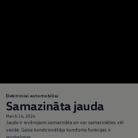
Elektriniai automobiliai
Samazināta jauda
March 14, 2024
Jauda ir ievērojami samazināta un var samazināties vēl
vairāk. Gaisa kondicionētāja komforta funkcijas ir
ierobežotas.