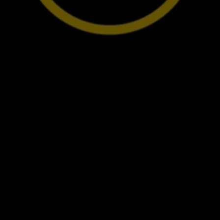
Ratai ir padangos
Pagalba įvykus eismo įvykiui ar automobiliui s
Volkswagen servisas
Priedai
Interjero ir eksterjero apsauga
Transportavimo ir bagažo sprendimai
Pramogos ir elektronika
Suasmeninimas
Sieninė įkrovimo stotelė ir įkrovimo kabeliai
Informacija klientams
Perdirbimas ir grąžinimas
Atšaukimo kampanijos
Įspėjamieji ir kiti šviesos indikatoriai
Naujausi jūsų Volkswagen automobilio program
Vidaus degimo variklį turinčių automobilių pro
Skaitmeninė instrukcija
myVolkswagen
Takata oro pagalvių atšaukimas dėl saugos problemų