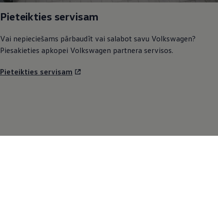
Pieteikties servisam
Vai nepieciešams pārbaudīt vai salabot savu
Volkswagen
?
Piesakieties apkopei
Volkswagen
partnera servisos.
Pieteikties servisam
Mūsų modeliai
Automobiliai sandėlyje
SUV
Elektromobiliai
Hibridiniai automobiliai