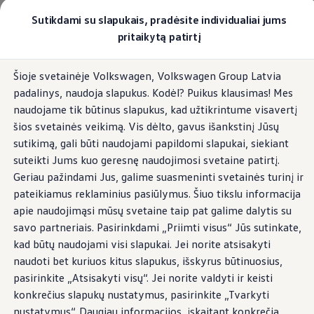
Pasirinkite savo Volkswagen
Sutikdami su slapukais, pradėsite individualiai jums
Modeliai ir konfigūratorius
pritaikytą patirtį
Naujasis ID. Cross
Konfigūruoti
Pereiti į
Pereiti į
Volkswagen visureigiai
Šioje svetainėje Volkswagen, Volkswagen Group Latvia
pagrindinį
poraštę
Volkswagen komerciniai automobiliai. Pasiruošę bet k
padalinys, naudoja slapukus. Kodėl? Puikus klausimas! Mes
turinį
Volkswagen automobilių e-parduotuvė
Pasiūlymai ir paslaugos
naudojame tik būtinus slapukus, kad užtikrintume visavertį
Jubiliejinis pasiūlymas
šios svetainės veikimą. Vis dėlto, gavus išankstinį Jūsų
Garantija
sutikimą, gali būti naudojami papildomi slapukai, siekiant
Lizingas
Automobilio mainai
suteikti Jums kuo geresnę naudojimosi svetaine patirtį.
Volkswagen automobilių e-parduotuvė
Geriau pažindami Jus, galime suasmeninti svetainės turinį ir
Elektromobiliai ir hibridiniai modeliai
pateikiamus reklaminius pasiūlymus. Šiuo tikslu informacija
Valstybės parama
Elektromobiliai
apie naudojimąsi mūsų svetaine taip pat galime dalytis su
ID. žinios
savo partneriais. Pasirinkdami „Priimti visus“ Jūs sutinkate,
Įkrovimas ir ridos atsarga
kad būtų naudojami visi slapukai. Jei norite atsisakyti
Technologija ir evoliucija
Perėjimas prie elektrinio mobilumo
naudoti bet kuriuos kitus slapukus, išskyrus būtinuosius,
Ekologinis tvarumas
pasirinkite „Atsisakyti visų“. Jei norite valdyti ir keisti
Elektromobiliai servise: daugiau jokio alyvos k
konkrečius slapukų nustatymus, pasirinkite „Tvarkyti
ID. programinės įrangos atnaujinimas*
Elektromobilių pristatymo trukmė
nustatymus“. Daugiau informacijos, įskaitant konkrečią