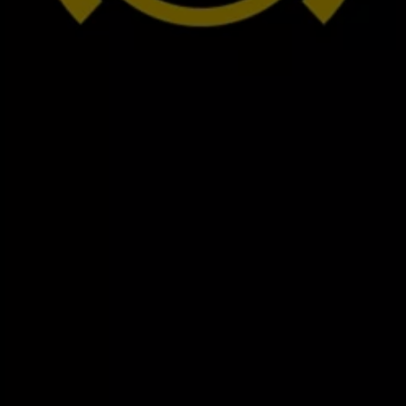
Ratai ir padangos
Pagalba įvykus eismo įvykiui ar automobiliui s
Volkswagen servisas
Priedai
Interjero ir eksterjero apsauga
Transportavimo ir bagažo sprendimai
Pramogos ir elektronika
Suasmeninimas
Sieninė įkrovimo stotelė ir įkrovimo kabeliai
Informacija klientams
Perdirbimas ir grąžinimas
Atšaukimo kampanijos
Įspėjamieji ir kiti šviesos indikatoriai
Naujausi jūsų Volkswagen automobilio program
Vidaus degimo variklį turinčių automobilių pro
Skaitmeninė instrukcija
myVolkswagen
Takata oro pagalvių atšaukimas dėl saugos problemų