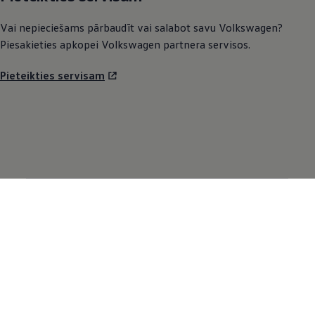
Vai nepieciešams pārbaudīt vai salabot savu
Volkswagen
?
Piesakieties apkopei
Volkswagen
partnera servisos.
Pieteikties servisam
Mūsų modeliai
Automobiliai sandėlyje
SUV
Elektromobiliai
Hibridiniai automobiliai
Naudoti automobiliai