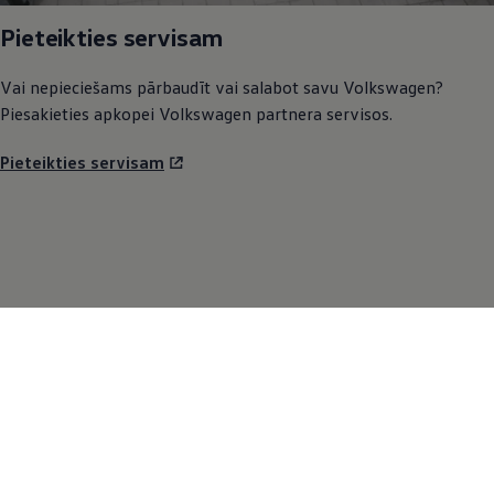
Pieteikties servisam
Vai nepieciešams pārbaudīt vai salabot savu
Volkswagen
?
Piesakieties apkopei
Volkswagen
partnera servisos.
Pieteikties servisam
Mūsų modeliai
Automobiliai sandėlyje
SUV
Elektromobiliai
Hibridiniai automobiliai