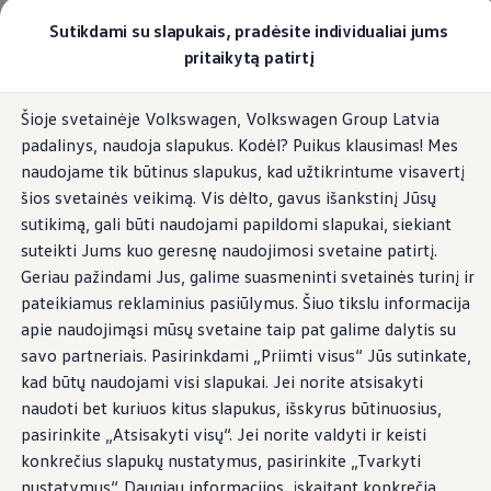
Pasirinkite savo Volkswagen
Sutikdami su slapukais, pradėsite individualiai jums
Modeliai ir konfigūratorius
pritaikytą patirtį
Naujasis ID. Cross
Konfigūruoti
Pereiti į
Pereiti į
Volkswagen visureigiai
Šioje svetainėje Volkswagen, Volkswagen Group Latvia
pagrindinį
poraštę
Volkswagen komerciniai automobiliai. Pasiruošę bet k
padalinys, naudoja slapukus. Kodėl? Puikus klausimas! Mes
turinį
Volkswagen automobilių e-parduotuvė
Pasiūlymai ir paslaugos
naudojame tik būtinus slapukus, kad užtikrintume visavertį
Jubiliejinis pasiūlymas
šios svetainės veikimą. Vis dėlto, gavus išankstinį Jūsų
Garantija
sutikimą, gali būti naudojami papildomi slapukai, siekiant
Lizingas
Automobilio mainai
suteikti Jums kuo geresnę naudojimosi svetaine patirtį.
Volkswagen automobilių e-parduotuvė
Geriau pažindami Jus, galime suasmeninti svetainės turinį ir
Elektromobiliai ir hibridiniai modeliai
pateikiamus reklaminius pasiūlymus. Šiuo tikslu informacija
Valstybės parama
Elektromobiliai
apie naudojimąsi mūsų svetaine taip pat galime dalytis su
ID. žinios
savo partneriais. Pasirinkdami „Priimti visus“ Jūs sutinkate,
Įkrovimas ir ridos atsarga
kad būtų naudojami visi slapukai. Jei norite atsisakyti
Technologija ir evoliucija
Perėjimas prie elektrinio mobilumo
naudoti bet kuriuos kitus slapukus, išskyrus būtinuosius,
Ekologinis tvarumas
pasirinkite „Atsisakyti visų“. Jei norite valdyti ir keisti
Elektromobiliai servise: daugiau jokio alyvos k
konkrečius slapukų nustatymus, pasirinkite „Tvarkyti
ID. programinės įrangos atnaujinimas*
Elektromobilių pristatymo trukmė
nustatymus“. Daugiau informacijos, įskaitant konkrečią