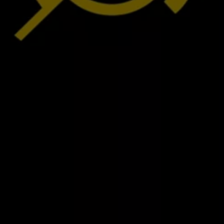
Ratai ir padangos
Pagalba įvykus eismo įvykiui ar automobiliui s
Volkswagen servisas
Priedai
Interjero ir eksterjero apsauga
Transportavimo ir bagažo sprendimai
Pramogos ir elektronika
Suasmeninimas
Sieninė įkrovimo stotelė ir įkrovimo kabeliai
Informacija klientams
Perdirbimas ir grąžinimas
Atšaukimo kampanijos
Įspėjamieji ir kiti šviesos indikatoriai
Naujausi jūsų Volkswagen automobilio program
Vidaus degimo variklį turinčių automobilių pro
Skaitmeninė instrukcija
myVolkswagen
Takata oro pagalvių atšaukimas dėl saugos problemų