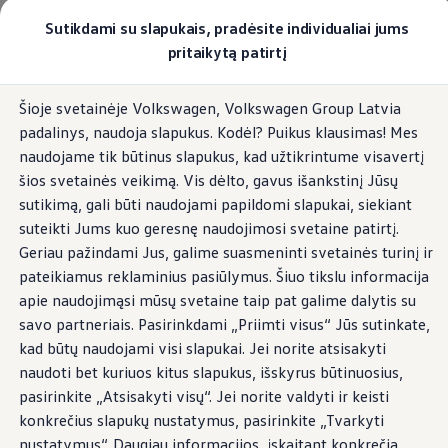
Pasirinkite savo Volkswagen
Sutikdami su slapukais, pradėsite individualiai jums
Modeliai ir konfigūratorius
pritaikytą patirtį
Naujasis ID. Cross
Konfigūruoti
Pereiti į
Pereiti į
Volkswagen visureigiai
Šioje svetainėje Volkswagen, Volkswagen Group Latvia
pagrindinį
poraštę
Volkswagen komerciniai automobiliai. Pasiruošę bet k
padalinys, naudoja slapukus. Kodėl? Puikus klausimas! Mes
turinį
Volkswagen automobilių e-parduotuvė
Pasiūlymai ir paslaugos
naudojame tik būtinus slapukus, kad užtikrintume visavertį
Jubiliejinis pasiūlymas
šios svetainės veikimą. Vis dėlto, gavus išankstinį Jūsų
Garantija
sutikimą, gali būti naudojami papildomi slapukai, siekiant
Lizingas
Automobilio mainai
suteikti Jums kuo geresnę naudojimosi svetaine patirtį.
Volkswagen automobilių e-parduotuvė
Geriau pažindami Jus, galime suasmeninti svetainės turinį ir
Elektromobiliai ir hibridiniai modeliai
pateikiamus reklaminius pasiūlymus. Šiuo tikslu informacija
Valstybės parama
Elektromobiliai
apie naudojimąsi mūsų svetaine taip pat galime dalytis su
ID. žinios
savo partneriais. Pasirinkdami „Priimti visus“ Jūs sutinkate,
Įkrovimas ir ridos atsarga
kad būtų naudojami visi slapukai. Jei norite atsisakyti
Technologija ir evoliucija
Perėjimas prie elektrinio mobilumo
naudoti bet kuriuos kitus slapukus, išskyrus būtinuosius,
Ekologinis tvarumas
pasirinkite „Atsisakyti visų“. Jei norite valdyti ir keisti
Elektromobiliai servise: daugiau jokio alyvos k
konkrečius slapukų nustatymus, pasirinkite „Tvarkyti
ID. programinės įrangos atnaujinimas*
Elektromobilių pristatymo trukmė
nustatymus“. Daugiau informacijos, įskaitant konkrečią