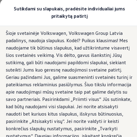
Pasirinkite savo Volkswagen
Sutikdami su slapukais, pradėsite individualiai jums
Modeliai ir konfigūratorius
pritaikytą patirtį
Naujasis ID. Cross
Konfigūruoti
Pereiti į
Pereiti į
Volkswagen visureigiai
Šioje svetainėje Volkswagen, Volkswagen Group Latvia
pagrindinį
poraštę
Volkswagen komerciniai automobiliai. Pasiruošę bet k
padalinys, naudoja slapukus. Kodėl? Puikus klausimas! Mes
turinį
Volkswagen automobilių e-parduotuvė
Pasiūlymai ir paslaugos
naudojame tik būtinus slapukus, kad užtikrintume visavertį
Jubiliejinis pasiūlymas
šios svetainės veikimą. Vis dėlto, gavus išankstinį Jūsų
Garantija
sutikimą, gali būti naudojami papildomi slapukai, siekiant
Lizingas
Automobilio mainai
suteikti Jums kuo geresnę naudojimosi svetaine patirtį.
Volkswagen automobilių e-parduotuvė
Geriau pažindami Jus, galime suasmeninti svetainės turinį ir
Elektromobiliai ir hibridiniai modeliai
pateikiamus reklaminius pasiūlymus. Šiuo tikslu informacija
Valstybės parama
Elektromobiliai
apie naudojimąsi mūsų svetaine taip pat galime dalytis su
ID. žinios
savo partneriais. Pasirinkdami „Priimti visus“ Jūs sutinkate,
Įkrovimas ir ridos atsarga
kad būtų naudojami visi slapukai. Jei norite atsisakyti
Technologija ir evoliucija
Perėjimas prie elektrinio mobilumo
naudoti bet kuriuos kitus slapukus, išskyrus būtinuosius,
Ekologinis tvarumas
pasirinkite „Atsisakyti visų“. Jei norite valdyti ir keisti
Elektromobiliai servise: daugiau jokio alyvos k
konkrečius slapukų nustatymus, pasirinkite „Tvarkyti
ID. programinės įrangos atnaujinimas*
Elektromobilių pristatymo trukmė
nustatymus“. Daugiau informacijos, įskaitant konkrečią