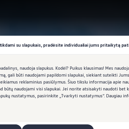
okiai užduočiai
tikdami su slapukais, pradėsite individualiai jums pritaikytą pati
dalinys, naudoja slapukus. Kodėl? Puikus klausimas! Mes naudojam
imą, gali būti naudojami papildomi slapukai, siekiant suteikti Jum
teikiamus reklaminius pasiūlymus. Šiuo tikslu informacija apie na
ad būtų naudojami visi slapukai. Jei norite atsisakyti naudoti bet k
s slapukų nustatymus, pasirinkite „Tvarkyti nustatymus“. Daugiau in
eitimo