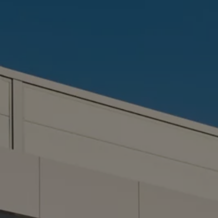
Ratai ir padangos
Pagalba įvykus eismo įvykiui ar automobiliui s
Volkswagen servisas
Priedai
Interjero ir eksterjero apsauga
Transportavimo ir bagažo sprendimai
Pramogos ir elektronika
Suasmeninimas
Sieninė įkrovimo stotelė ir įkrovimo kabeliai
Informacija klientams
Perdirbimas ir grąžinimas
Atšaukimo kampanijos
Įspėjamieji ir kiti šviesos indikatoriai
Naujausi jūsų Volkswagen automobilio program
Vidaus degimo variklį turinčių automobilių pro
Skaitmeninė instrukcija
myVolkswagen
Takata oro pagalvių atšaukimas dėl saugos problemų