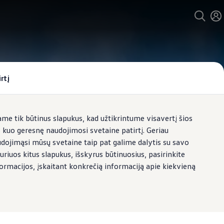
rtį
e tik būtinus slapukus, kad užtikrintume visavertį šios
s kuo geresnę naudojimosi svetaine patirtį. Geriau
udojimąsi mūsų svetaine taip pat galime dalytis su savo
uriuos kitus slapukus, išskyrus būtinuosius, pasirinkite
formacijos, įskaitant konkrečią informaciją apie kiekvieną