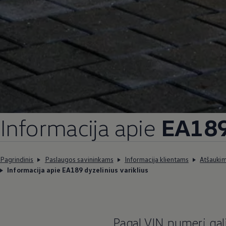
Informacija apie
EA189 
Pagrindinis
Paslaugos savininkams
Informacija klientams
Atšauki
Informacija apie EA189 dyzelinius variklius
Pagal VIN numerį galit