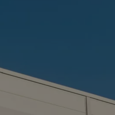
ugedus
inės įrangos atnaujinimai
graminės įrangos atnaujinimai