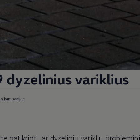
dyzelinius variklius
mo kampanijos
e patikrinti, ar dyzelinių variklių problemin