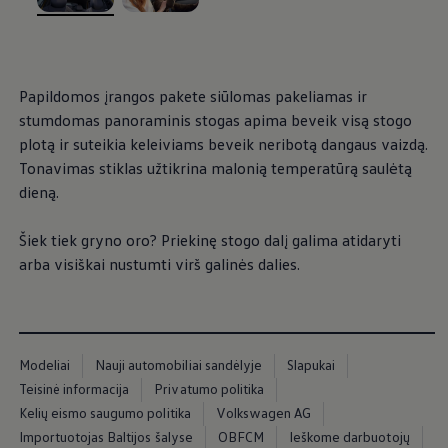
Ratai ir padangos
, iš
, iš
Pagalba įvykus eismo įvykiui ar automobiliui s
Volkswagen servisas
Priedai
Interjero ir eksterjero apsauga
Papildomos įrangos pakete siūlomas pakeliamas ir
Transportavimo ir bagažo sprendimai
Pramogos ir elektronika
stumdomas panoraminis stogas apima beveik visą stogo
Suasmeninimas
plotą ir suteikia keleiviams beveik neribotą dangaus vaizdą.
Sieninė įkrovimo stotelė ir įkrovimo kabeliai
Tonavimas stiklas užtikrina malonią temperatūrą saulėtą
Informacija klientams
Perdirbimas ir grąžinimas
dieną.
Atšaukimo kampanijos
Įspėjamieji ir kiti šviesos indikatoriai
Šiek tiek gryno oro? Priekinę stogo dalį galima atidaryti
Naujausi jūsų Volkswagen automobilio program
Vidaus degimo variklį turinčių automobilių pro
arba visiškai nustumti virš galinės dalies.
Skaitmeninė instrukcija
myVolkswagen
Takata oro pagalvių atšaukimas dėl saugos problemų
Modeliai
Nauji automobiliai sandėlyje
Slapukai
Teisinė informacija
Privatumo politika
Kelių eismo saugumo politika
Volkswagen AG
Importuotojas Baltijos šalyse
OBFCM
Ieškome darbuotojų