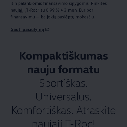
itin palankiomis finansavimo sąlygomis. Rinkitės
naująjį „T-Roc“ su 0,99 % + 3 mėn. Euribor
finansavimu — be jokių paslėptų mokesčių.
Gauti pasiūlymą
Kompaktiškumas
nauju formatu
Sportiškas.
Universalus.
Komfortiškas. Atraskite
naująjį T-Roc!