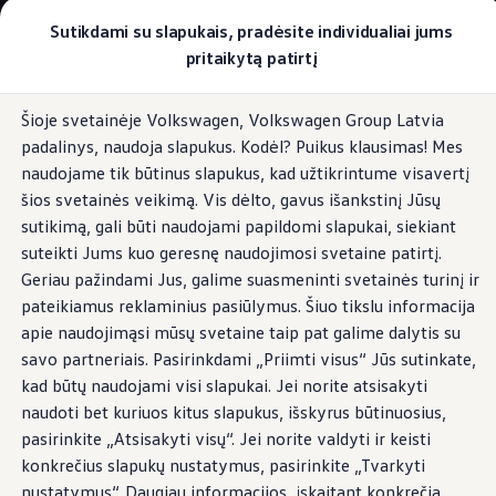
Pasirinkite savo Volkswagen
Sutikdami su slapukais, pradėsite individualiai jums
Modeliai ir konfigūratorius
pritaikytą patirtį
Naujasis ID. Cross
Konfigūruoti
Pereiti į
Pereiti į
Volkswagen visureigiai
Šioje svetainėje Volkswagen, Volkswagen Group Latvia
pagrindinį
poraštę
Volkswagen komerciniai automobiliai. Pasiruošę bet k
Atveriamas ir slankiojamas panoraminis
padalinys, naudoja slapukus. Kodėl? Puikus klausimas! Mes
turinį
Volkswagen automobilių e-parduotuvė
stoglangis
Pasiūlymai ir paslaugos
naudojame tik būtinus slapukus, kad užtikrintume visavertį
Jubiliejinis pasiūlymas
šios svetainės veikimą. Vis dėlto, gavus išankstinį Jūsų
Garantija
sutikimą, gali būti naudojami papildomi slapukai, siekiant
Lizingas
Automobilio mainai
suteikti Jums kuo geresnę naudojimosi svetaine patirtį.
Dangiški vaizdai
Volkswagen automobilių e-parduotuvė
Geriau pažindami Jus, galime suasmeninti svetainės turinį ir
Elektromobiliai ir hibridiniai modeliai
pateikiamus reklaminius pasiūlymus. Šiuo tikslu informacija
Valstybės parama
Elektromobiliai
apie naudojimąsi mūsų svetaine taip pat galime dalytis su
ID. žinios
savo partneriais. Pasirinkdami „Priimti visus“ Jūs sutinkate,
Įkrovimas ir ridos atsarga
kad būtų naudojami visi slapukai. Jei norite atsisakyti
Technologija ir evoliucija
Perėjimas prie elektrinio mobilumo
naudoti bet kuriuos kitus slapukus, išskyrus būtinuosius,
Ekologinis tvarumas
pasirinkite „Atsisakyti visų“. Jei norite valdyti ir keisti
Elektromobiliai servise: daugiau jokio alyvos k
konkrečius slapukų nustatymus, pasirinkite „Tvarkyti
ID. programinės įrangos atnaujinimas*
Elektromobilių pristatymo trukmė
nustatymus“. Daugiau informacijos, įskaitant konkrečią