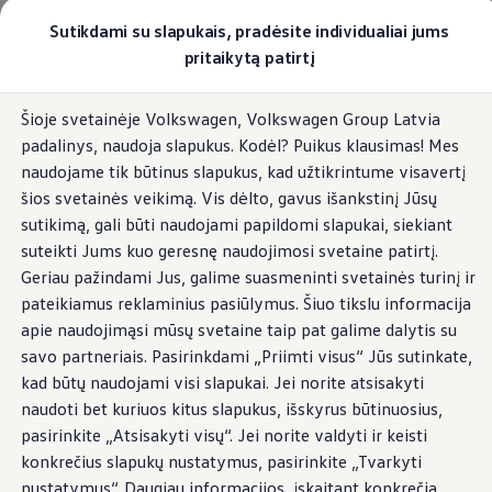
Pasirinkite savo Volkswagen
Sutikdami su slapukais, pradėsite individualiai jums
Modeliai ir konfigūratorius
pritaikytą patirtį
Naujasis ID. Cross
Konfigūruoti
Pereiti į
Pereiti į
Volkswagen visureigiai
Šioje svetainėje Volkswagen, Volkswagen Group Latvia
pagrindinį
poraštę
Volkswagen komerciniai automobiliai. Pasiruošę bet k
padalinys, naudoja slapukus. Kodėl? Puikus klausimas! Mes
turinį
Volkswagen automobilių e-parduotuvė
Pasiūlymai ir paslaugos
naudojame tik būtinus slapukus, kad užtikrintume visavertį
Jubiliejinis pasiūlymas
šios svetainės veikimą. Vis dėlto, gavus išankstinį Jūsų
Garantija
sutikimą, gali būti naudojami papildomi slapukai, siekiant
Lizingas
Automobilio mainai
suteikti Jums kuo geresnę naudojimosi svetaine patirtį.
Volkswagen automobilių e-parduotuvė
Geriau pažindami Jus, galime suasmeninti svetainės turinį ir
Elektromobiliai ir hibridiniai modeliai
pateikiamus reklaminius pasiūlymus. Šiuo tikslu informacija
Valstybės parama
Elektromobiliai
apie naudojimąsi mūsų svetaine taip pat galime dalytis su
ID. žinios
savo partneriais. Pasirinkdami „Priimti visus“ Jūs sutinkate,
Įkrovimas ir ridos atsarga
kad būtų naudojami visi slapukai. Jei norite atsisakyti
Technologija ir evoliucija
Perėjimas prie elektrinio mobilumo
naudoti bet kuriuos kitus slapukus, išskyrus būtinuosius,
Ekologinis tvarumas
pasirinkite „Atsisakyti visų“. Jei norite valdyti ir keisti
Elektromobiliai servise: daugiau jokio alyvos k
konkrečius slapukų nustatymus, pasirinkite „Tvarkyti
ID. programinės įrangos atnaujinimas*
Elektromobilių pristatymo trukmė
nustatymus“. Daugiau informacijos, įskaitant konkrečią