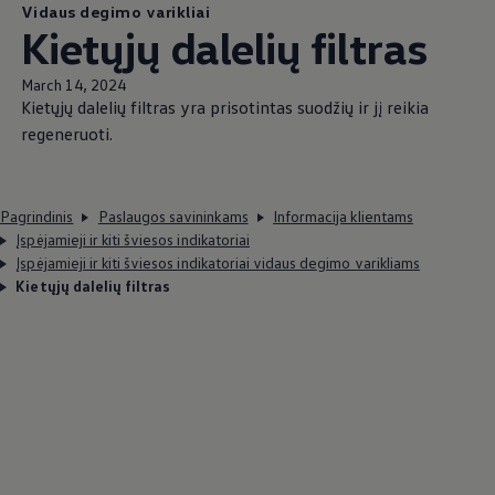
Vidaus degimo varikliai
Kietųjų dalelių filtras
March 14, 2024
Kietųjų dalelių filtras yra prisotintas suodžių ir jį reikia
regeneruoti.
Pagrindinis
Paslaugos savininkams
Informacija klientams
Įspėjamieji ir kiti šviesos indikatoriai
Įspėjamieji ir kiti šviesos indikatoriai vidaus degimo varikliams
Kietųjų dalelių filtras