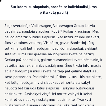
Pasirinkite savo Volkswagen
Sutikdami su slapukais, pradėsite individualiai jums
Modeliai ir konfigūratorius
pritaikytą patirtį
Naujasis ID. Cross
Konfigūruoti
Pereiti į
Pereiti į
Volkswagen visureigiai
Šioje svetainėje Volkswagen, Volkswagen Group Latvia
pagrindinį
poraštę
Volkswagen komerciniai automobiliai. Pasiruošę bet k
padalinys, naudoja slapukus. Kodėl? Puikus klausimas! Mes
turinį
Volkswagen automobilių e-parduotuvė
Pasiūlymai ir paslaugos
naudojame tik būtinus slapukus, kad užtikrintume visavertį
Jubiliejinis pasiūlymas
šios svetainės veikimą. Vis dėlto, gavus išankstinį Jūsų
Garantija
sutikimą, gali būti naudojami papildomi slapukai, siekiant
Lizingas
Automobilio mainai
suteikti Jums kuo geresnę naudojimosi svetaine patirtį.
Volkswagen automobilių e-parduotuvė
Geriau pažindami Jus, galime suasmeninti svetainės turinį ir
Elektromobiliai ir hibridiniai modeliai
pateikiamus reklaminius pasiūlymus. Šiuo tikslu informacija
Valstybės parama
Elektromobiliai
apie naudojimąsi mūsų svetaine taip pat galime dalytis su
ID. žinios
savo partneriais. Pasirinkdami „Priimti visus“ Jūs sutinkate,
Įkrovimas ir ridos atsarga
kad būtų naudojami visi slapukai. Jei norite atsisakyti
Technologija ir evoliucija
Perėjimas prie elektrinio mobilumo
naudoti bet kuriuos kitus slapukus, išskyrus būtinuosius,
Ekologinis tvarumas
pasirinkite „Atsisakyti visų“. Jei norite valdyti ir keisti
Elektromobiliai servise: daugiau jokio alyvos k
konkrečius slapukų nustatymus, pasirinkite „Tvarkyti
ID. programinės įrangos atnaujinimas*
Elektromobilių pristatymo trukmė
nustatymus“. Daugiau informacijos, įskaitant konkrečią