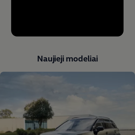
--:--
Remaining time, --:--
Naujieji modeliai